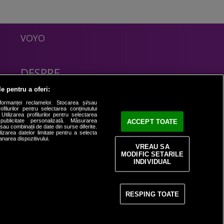
VOYO
DESPRE
Politica Confidentialitate
le pentru a oferi:
Contact
formanței reclamelor. Stocarea și/sau
filurilor pentru selectarea conținutului
Utilizarea profilurilor pentru selectarea
 publicitate personalizată. Măsurarea
ACCEPT TOATE
i sau combinații de date din surse diferite.
ilizarea datelor limitate pentru a selecta
anarea dispozitivului.
VREAU SA
MODIFIC SETARILE
INDIVIDUAL
RESPING TOATE