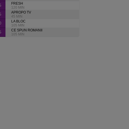
FRESH
5
120 MIN
APROPO TV
5
45 MIN
LA BLOC
0
105 MIN
CE SPUN ROMANII
5
105 MIN