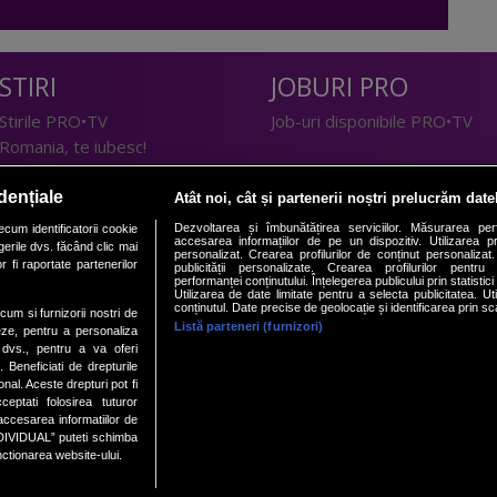
STIRI
JOBURI PRO
Stirile PRO•TV
Job-uri disponibile PRO•TV
Romania, te iubesc!
LIFESTYLE
dențiale
Atât noi, cât și partenerii noștri prelucrăm date
TEHNOLOGIE
Doctor de Bine
Dezvoltarea și îmbunătățirea serviciilor. Măsurarea per
cum identificatorii cookie
accesarea informațiilor de pe un dispozitiv. Utilizarea pro
erile dvs. făcând clic mai
I Like IT
Acasă
personalizat. Crearea profilurilor de conținut personalizat. 
 fi raportate partenerilor
publicității personalizate. Crearea profilurilor pentru
Acasă Gold
performanței conținutului. Înțelegerea publicului prin statistic
Utilizarea de date limitate pentru a selecta publicitatea. Ut
Perfecte
conținutul. Date precise de geolocație și identificarea prin sc
ecum si furnizorii nostri de
SPORT
DeBarbati
Listă parteneri (furnizori)
eze, pentru a personaliza
l dvs., pentru a va oferi
Foodstory
Sport.ro
. Beneficiati de drepturile
PRO•ARENA
al. Aceste drepturi pot fi
ptati folosirea tuturor
ECONOMIC
/accesarea informatiilor de
DIVIDUAL” puteti schimba
nctionarea website-ului.
iBani