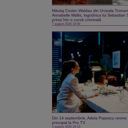
Nikolaj Coster-Waldau din Urzeala Tronuril
Annabelle Wallis, logodnica lui Sebastian 
prinși într-o cursă criminală
7 august 2026 18:09
Din 14 septembrie, Adela Popescu revine î
principal la Pro TV
3 august 2026 20:13