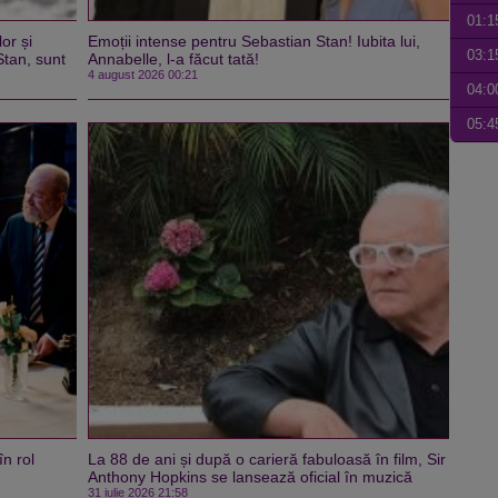
01:1
or și
Emoții intense pentru Sebastian Stan! Iubita lui,
03:1
Stan, sunt
Annabelle, l-a făcut tată!
4 august 2026 00:21
04:0
05:4
n rol
La 88 de ani și după o carieră fabuloasă în film, Sir
Anthony Hopkins se lansează oficial în muzică
31 iulie 2026 21:58