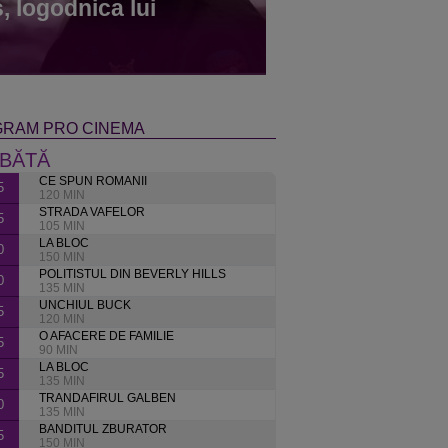
, logodnica lui
, l-a făcut tată!
pal la Pro TV
RAM PRO CINEMA
BĂTĂ
CE SPUN ROMANII
5
120 MIN
STRADA VAFELOR
5
105 MIN
LA BLOC
0
150 MIN
POLITISTUL DIN BEVERLY HILLS
0
135 MIN
UNCHIUL BUCK
5
120 MIN
O AFACERE DE FAMILIE
5
90 MIN
LA BLOC
5
135 MIN
TRANDAFIRUL GALBEN
0
135 MIN
BANDITUL ZBURATOR
5
150 MIN