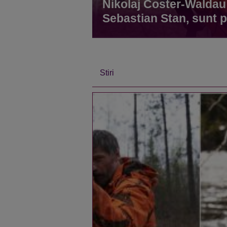
Nikolaj Coster-Waldau 
Sebastian Stan, sunt pr
Emoții intense p
Din 14 septe
Stiri