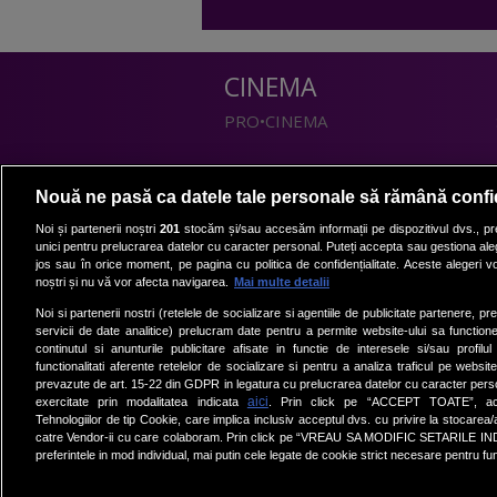
CINEMA
PRO•CINEMA
DIVERTISMENT
Nouă ne pasă ca datele tale personale să rămână confi
PRO•TV
Noi și partenerii noștri
201
stocăm și/sau accesăm informații pe dispozitivul dvs., pre
unici pentru prelucrarea datelor cu caracter personal. Puteți accepta sau gestiona aleg
Romanii au talent
jos sau în orice moment, pe pagina cu politica de confidențialitate. Aceste alegeri vor
Vocea Romaniei
noștri și nu vă vor afecta navigarea.
Mai multe detalii
Las Fierbinti
Noi si partenerii nostri (retelele de socializare si agentiile de publicitate partenere, pr
La Maruta
servicii de date analitice) prelucram date pentru a permite website-ului sa function
continutul si anunturile publicitare afisate in functie de interesele si/sau profilu
Apropo TV
functionalitati aferente retelelor de socializare si pentru a analiza traficul pe website
prevazute de art. 15-22 din GDPR in legatura cu prelucrarea datelor cu caracter person
aici
exercitate prin modalitatea indicata
. Prin click pe “ACCEPT TOATE”, acce
Tehnologiilor de tip Cookie, care implica inclusiv acceptul dvs. cu privire la stocarea
catre Vendor-ii cu care colaboram. Prin click pe “VREAU SA MODIFIC SETARILE IN
preferintele in mod individual, mai putin cele legate de cookie strict necesare pentru fu