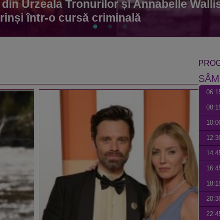
din Urzeala Tronurilor și Annabelle Wallis
inși într-o cursă criminală
entru Sebastian Stan! Iubita lui, Annabelle
mbrie, Adela Popescu revine în rol princi
PROG
SÂM
06:1
08:1
10:0
12:3
14:4
16:4
18:1
20:3
22:4