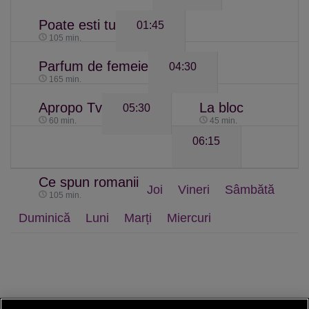
Poate esti tu
01:45
105 min.
Parfum de femeie
04:30
165 min.
Apropo Tv
La bloc
05:30
60 min.
45 min.
06:15
Ce spun romanii
Joi
Vineri
Sâmbătă
105 min.
Duminică
Luni
Marți
Miercuri