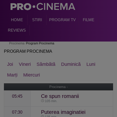
HOME
STIRI
PROGRAM TV
FILME
REVIEWS
Procinema
Program Procinema
PROGRAM PROCINEMA
Joi
Vineri
Sâmbătă
Duminică
Luni
Marți
Miercuri
Procinema -
Ce spun romanii
05:45
105 min.
Puterea imaginatiei
07:30