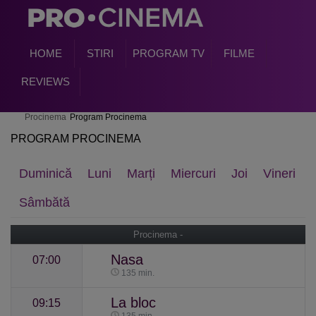
HOME
STIRI
PROGRAM TV
FILME
REVIEWS
Procinema
Program Procinema
PROGRAM PROCINEMA
Duminică
Luni
Marți
Miercuri
Joi
Vineri
Sâmbătă
Procinema -
Nasa
07:00
135 min.
La bloc
09:15