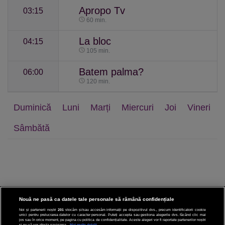
Apropo Tv
03:15
60 min.
La bloc
04:15
105 min.
Batem palma?
06:00
120 min.
Duminică
Luni
Marți
Miercuri
Joi
Vineri
Sâmbătă
Nouă ne pasă ca datele tale personale să rămână confidențiale
Noi și partenerii noștri
201
stocăm și/sau accesăm informații pe dispozitivul dvs., precum identificatorii cookie
unici pentru prelucrarea datelor cu caracter personal. Puteți accepta sau gestiona alegerile dvs. făcând clic mai
CINEMA
jos sau în orice moment, pe pagina cu politica de confidențialitate. Aceste alegeri vor fi raportate partenerilor noștri
și nu vă vor afecta navigarea.
Mai multe detalii