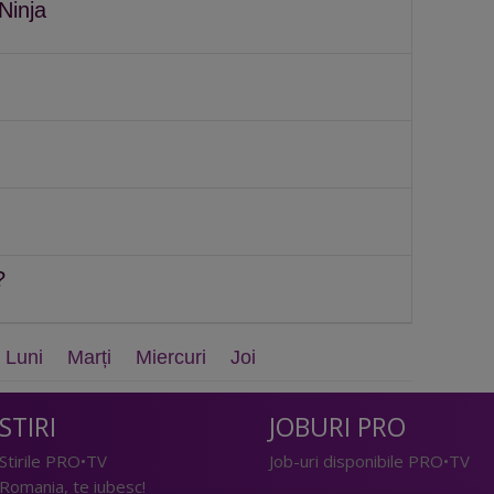
Ninja
?
Luni
Marți
Miercuri
Joi
STIRI
JOBURI PRO
Stirile PRO•TV
Job-uri disponibile PRO•TV
Romania, te iubesc!