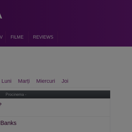
V
FILME
REVIEWS
Luni
Marți
Miercuri
Joi
Procinema -
?
 Banks