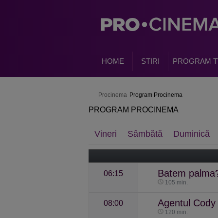
HOME
STIRI
PROGRAM T
Procinema
Program Procinema
PROGRAM PROCINEMA
Vineri
Sâmbătă
Duminică
Batem palma
06:15
105 min.
Agentul Cody
08:00
120 min.