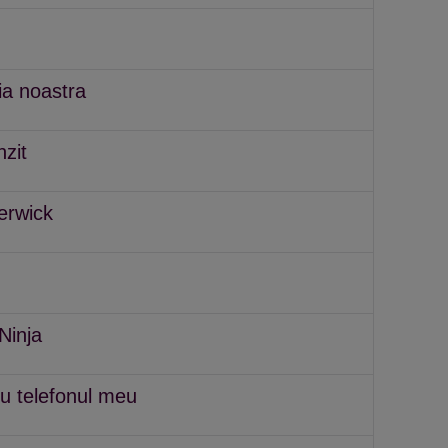
ia noastra
nzit
erwick
Ninja
 cu telefonul meu