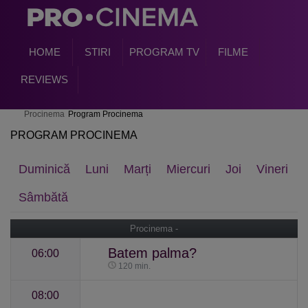
HOME
STIRI
PROGRAM TV
FILME
REVIEWS
Procinema
Program Procinema
PROGRAM PROCINEMA
Duminică
Luni
Marți
Miercuri
Joi
Vineri
Sâmbătă
Procinema -
Batem palma?
06:00
120 min.
08:00