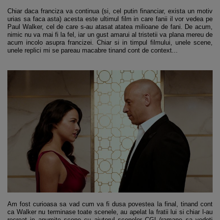
Chiar daca franciza va continua (si, cel putin financiar, exista un motiv
urias sa faca asta) acesta este ultimul film in care fanii il vor vedea pe
Paul Walker, cel de care s-au atasat atatea milioane de fani. De acum,
nimic nu va mai fi la fel, iar un gust amarui al tristetii va plana mereu de
acum incolo asupra francizei. Chiar si in timpul filmului, unele scene,
unele replici mi se pareau macabre tinand cont de context...
Am fost curioasa sa vad cum va fi dusa povestea la final, tinand cont
ca Walker nu terminase toate scenele, au apelat la fratii lui si chiar l-au
recreat in anumite scene cu ajutorul scenelor CGI (ramane sa vedeti