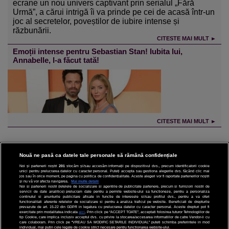
ecrane un nou univers captivant prin serialul „Fără
Urmă”, a cărui intrigă îi va prinde pe cei de acasă într-un
joc al secretelor, poveștilor de iubire intense și
răzbunării.
CITESTE MAI MULT ►
Emoții intense pentru Sebastian Stan! Iubita lui,
Annabelle, l-a făcut tată!
CITESTE MAI MULT ►
Nouă ne pasă ca datele tale personale să rămână confidențiale
Noi și partenerii noștri
201
stocăm și/sau accesăm informații pe dispozitivul dvs., precum identificatorii cookie
unici pentru prelucrarea datelor cu caracter personal. Puteți accepta sau gestiona alegerile dvs. făcând clic mai
CINEMA
jos sau în orice moment, pe pagina cu politica de confidențialitate. Aceste alegeri vor fi raportate partenerilor noștri
și nu vă vor afecta navigarea.
Mai multe detalii
Noi si partenerii nostri (retelele de socializare si agentiile de publicitate partenere, precum si furnizorii nostri de
servicii de date analitice) prelucram date pentru a permite website-ului sa functioneze, pentru a personaliza
DIVERTISMENT
continutul si anunturile publicitare afisate in functie de interesele si/sau profilul dvs., pentru a va oferi
functionalitati aferente retelelor de socializare si pentru a analiza traficul pe website. Beneficiati de drepturile
prevazute de art. 15-22 din GDPR in legatura cu prelucrarea datelor cu caracter personal. Aceste drepturi pot fi
STIRI
exercitate prin modalitatea indicata
aici
. Prin click pe “ACCEPT TOATE”, acceptati folosirea tuturor Tehnologiilor de
tip Cookie, care implica inclusiv acceptul dvs. cu privire la stocarea/accesarea informatiilor de catre Vendor-ii cu
care colaboram. Prin click pe “VREAU SA MODIFIC SETARILE INDIVIDUAL” puteti schimba preferintele in mod
TEHNOLOGIE
individual, mai putin cele legate de cookie strict necesare pentru functionarea website-ului.