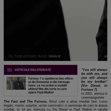
"You will always
ARTICOLE RELATIONATE
be with me, and
you will always
Furious 7 a spulberat box-office-
be my brother"
ul din Romania si din intreaga
lume: ce recorduri a stabilit
(Vin Diesel, in
ultimul film din serie in care
Furious 7)
apare Paul Walker
In 2001, ateriza in
cinematografele
The Fast and The Furious,
filmul care a atras imediat fani: curse
ilegale, masini superbe, actori carismatici si personaje de care te atasai
imediat. In 14 ani, franciza cu Vin Diesel si Paul Walker in rolurile