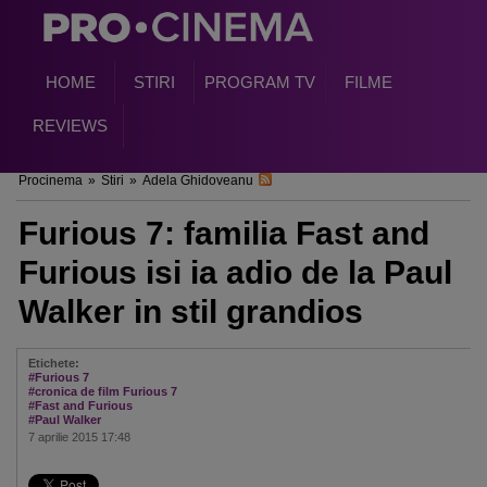
HOME
STIRI
PROGRAM TV
FILME
REVIEWS
Procinema
»
Stiri
»
Adela Ghidoveanu
Furious 7: familia Fast and
Furious isi ia adio de la Paul
Walker in stil grandios
Etichete:
#Furious 7
#cronica de film Furious 7
#Fast and Furious
#Paul Walker
7 aprilie 2015 17:48