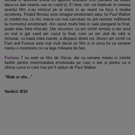
daca va dati seama sau nu cand e). Ei bine, toti cei implicati in crearea
acestui film s-au intrecut pe ei insisi si au reusit sa faca o treaba
excelenta. Finalul filmului este omagiul emotionant adus lui Paul Walker
si credeti-ma, ca nici macar cei mai carcotasi nu pot ramane indiferenti
la momentul emotionant. Am vazut multe fete in sala plangand la final,
poate erau fane infocate. Dar recunosc ca am simtit emotia si am avut
un nod in gat cand am vazut la final, cum un om atat de iubit si
minunat, cu toata viata inainte, a disparut dintre noi. Atunci am simtit ca
Fast and Furious este mai mult decat un film si in urma lui va ramane
mereu o mostenire ce va lega milioane de fani.
Furious 7
nu este un film de Oscar, dar va ramane mereu in inimile
fanilor pentru insemnatatea emotionala pe care o are si pentru ca e
ultima cursa in care mai pot fi alaturi de Paul Walker.
"Ride or die..."
Verdict: 8/10