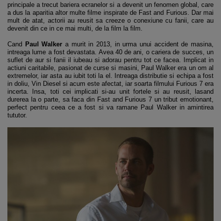
principale a trecut bariera ecranelor si a devenit un fenomen global, care
a dus la aparitia altor multe filme inspirate de Fast and Furious. Dar mai
mult de atat, actorii au reusit sa creeze o conexiune cu fanii, care au
devenit din ce in ce mai multi, de la film la film.
Cand
Paul Walker
a murit in 2013, in urma unui accident de masina,
intreaga lume a fost devastata. Avea 40 de ani, o cariera de succes, un
suflet de aur si fanii il iubeau si adorau pentru tot ce facea. Implicat in
actiuni caritabile, pasionat de curse si masini, Paul Walker era un om al
extremelor, iar asta au iubit toti la el. Intreaga distributie si echipa a fost
in doliu, Vin Diesel si acum este afectat, iar soarta filmului Furious 7 era
incerta. Insa, toti cei implicati si-au unit fortele si au reusit, lasand
durerea la o parte, sa faca din Fast and Furious 7 un tribut emotionant,
perfect pentru ceea ce a fost si va ramane Paul Walker in amintirea
tututor.