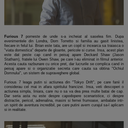
Furious 7
porneste de unde s-a incheiat al saselea fim. Dupa
evenimentele din Londra, Dom Torretto si familia au gasit linistea,
fiecare in felul lui. Brian este tata, are un copil si incearca sa traiasca o
"viata domestica" departe de gloante, pericole si curse. Insa, acest plan
este dat peste cap cand in peisaj apare Deckard Shaw (Jason
Statham), fratele lui Owen Shaw, pe care l-au eliminat in filmul anterior.
Acesta cauta razbunare cu orice pret, dar lucrurile se complica cand in
peisaj apare si o organizatie secreta care cauta sa obtina "Ochiul
Domnului", un sistem de supraveghere global.
Furious 7 leaga putin si actiunea din "Tokyo Drift", pe care fanii il
considerau cel mai in afara spiritului francizei. Insa, veti descoperi o
actiunea simpla, liniara, care nu o sa va dea prea multe batai de cap.
Dar seria asta nu este despre capodopere scenaristice, ci despre
distractie, pericol, adrenalina, masini si femei frumoase, ambalate intr-
un spirit de aventura incredibil, pe care putini avem curajul sa-l aplicam
si in realitate.