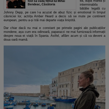
ea, după marea și
fost să vadă filmul lui Mihai
Bendeac, Căsătoria
interminabila
bătălie legală cu
Johnny Depp, pe care l-a acuzat de abuz fizic și emotional în timpul
căsniciei lor, actrița Amber Heard a decis să se mute pe continent
european, pentru a-și trăi mai departe viața liniștită.
Dar chiar dacă nu mai e constant pe primele pagini ale publicațiilor
mondene, așa cum era odinoară, paparazzi ne mai furnizează informații
despre noua ei viață în Spania. Astfel, aflăm acum și că va deveni a
doua oară mamă.