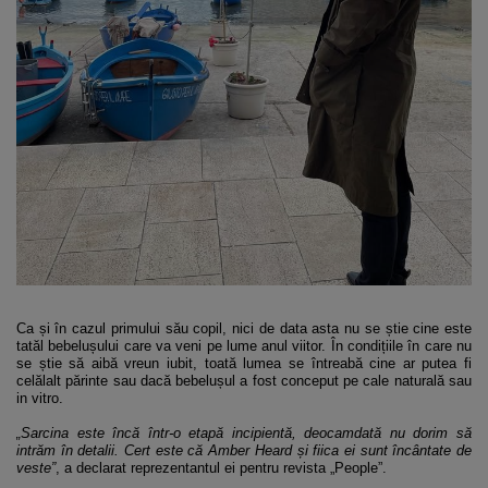
Ca și în cazul primului său copil, nici de data asta nu se știe cine este
tatăl bebelușului care va veni pe lume anul viitor. În condițiile în care nu
se știe să aibă vreun iubit, toată lumea se întreabă cine ar putea fi
celălalt părinte sau dacă bebelușul a fost conceput pe cale naturală sau
in vitro.
„Sarcina este încă într-o etapă incipientă, deocamdată nu dorim să
intrăm în detalii. Cert este că Amber Heard și fiica ei sunt încântate de
veste”
, a declarat reprezentantul ei pentru revista „People”.