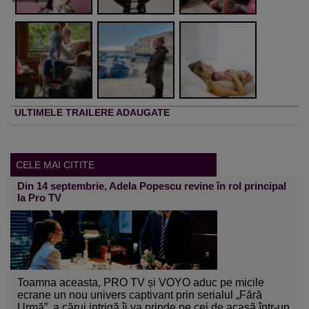
ULTIMELE TRAILERE ADAUGATE
CELE MAI CITITE
Din 14 septembrie, Adela Popescu revine în rol principal
la Pro TV
Toamna aceasta, PRO TV și VOYO aduc pe micile
ecrane un nou univers captivant prin serialul „Fără
Urmă”, a cărui intrigă îi va prinde pe cei de acasă într-un