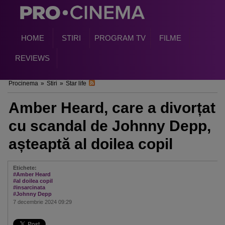
HOME
STIRI
PROGRAM TV
FILME
REVIEWS
Procinema
»
Stiri
»
Star life
Amber Heard, care a divorțat
cu scandal de Johnny Depp,
așteaptă al doilea copil
Etichete:
#Amber Heard
#al doilea copil
#insarcinata
#Johnny Depp
7 decembrie 2024 09:29