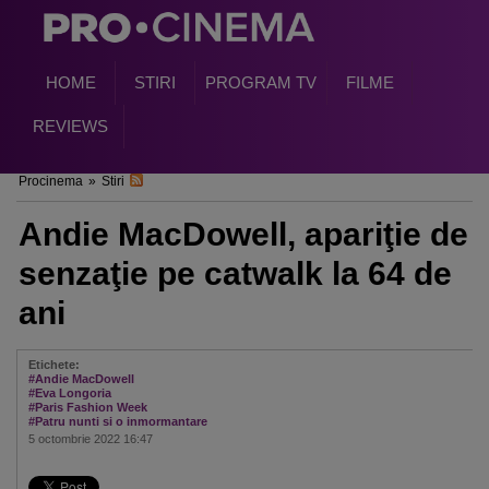
HOME
STIRI
PROGRAM TV
FILME
REVIEWS
Procinema
»
Stiri
Andie MacDowell, apariţie de
senzaţie pe catwalk la 64 de
ani
Etichete:
#Andie MacDowell
#Eva Longoria
#Paris Fashion Week
#Patru nunti si o inmormantare
5 octombrie 2022 16:47