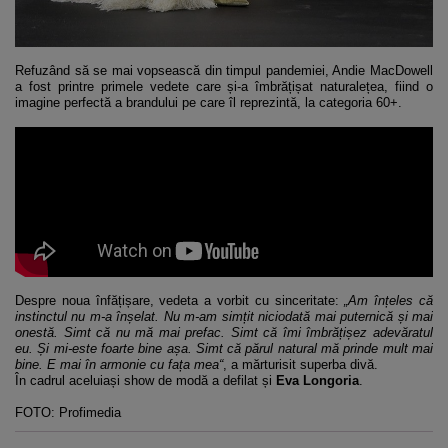
Refuzând să se mai vopsească din timpul pandemiei, Andie MacDowell
a fost printre primele vedete care și-a îmbrățișat naturalețea, fiind o
imagine perfectă a brandului pe care îl reprezintă, la categoria 60+.
Despre noua înfățișare, vedeta a vorbit cu sinceritate:
„Am înțeles că
instinctul nu m-a înșelat. Nu m-am simțit niciodată mai puternică și mai
onestă. Simt că nu mă mai prefac. Simt că îmi îmbrățișez adevăratul
eu. Și mi-este foarte bine așa. Simt că părul natural mă prinde mult mai
bine. E mai în armonie cu fața mea“
, a mărturisit superba divă.
În cadrul aceluiași show de modă a defilat și
Eva Longoria
.
FOTO: Profimedia