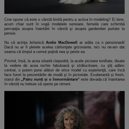
Cine spune că este o vârstă limită pentru a activa în modeling? Ei bine,
acum chiar sunt în vogă modelele senioare, femeile care schimbă
percepţia asupra înaintării în vârstă şi asupra garderobei purtate la
pensie.
Nu că actriţa britanică
Andie MacDowell
ar arăta ca o pensionară!
Dacă nu ar fi pletele acelea cârlionţate grizonante, nici nu ne-am dat
seama că timpul a cernut puţină nea şi peste ea.
Privind, însă, la acea siluetă clepsidră, la acele picioare tonifiate, lăsate
la vedere de acea rochie fabuloasă şi strălucitoare, cu şliţ adânc
central, o putem pune alături de orice model cu experienţă, care încă
face furori la prezentările de modă şi în pictoriale. Exuberantă și fresh,
starul din
„Patru nunți și o înmormântare“
este dovada că înaintarea
în vârstă nu trebuie să sperie pe nimeni.