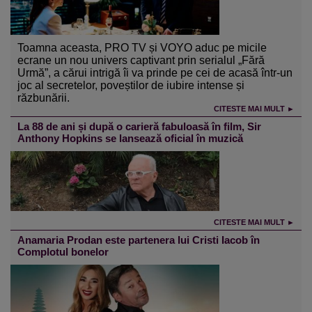
Toamna aceasta, PRO TV și VOYO aduc pe micile
ecrane un nou univers captivant prin serialul „Fără
Urmă”, a cărui intrigă îi va prinde pe cei de acasă într-un
joc al secretelor, poveștilor de iubire intense și
răzbunării.
CITESTE MAI MULT ►
La 88 de ani și după o carieră fabuloasă în film, Sir
Anthony Hopkins se lansează oficial în muzică
CITESTE MAI MULT ►
Anamaria Prodan este partenera lui Cristi Iacob în
Complotul bonelor