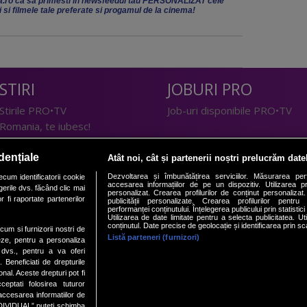
.ro ca sa primesti in newsfeedul tau PERSONALIZAT cele
ii si filmele tale preferate si progamul de la cinema!
STIRI
JOBURI PRO
Stirile PRO•TV
Job-uri disponibile PRO•TV
Romania, te iubesc!
LIFESTYLE
dențiale
Atât noi, cât și partenerii noștri prelucrăm date
TEHNOLOGIE
Doctor de Bine
Dezvoltarea și îmbunătățirea serviciilor. Măsurarea per
cum identificatorii cookie
accesarea informațiilor de pe un dispozitiv. Utilizarea pro
erile dvs. făcând clic mai
I Like IT
Acasă
personalizat. Crearea profilurilor de conținut personalizat. 
 fi raportate partenerilor
publicității personalizate. Crearea profilurilor pentru
Acasă Gold
performanței conținutului. Înțelegerea publicului prin statistic
Utilizarea de date limitate pentru a selecta publicitatea. Ut
Perfecte
conținutul. Date precise de geolocație și identificarea prin sc
ecum si furnizorii nostri de
SPORT
DeBarbati
Listă parteneri (furnizori)
eze, pentru a personaliza
l dvs., pentru a va oferi
Foodstory
Sport.ro
. Beneficiati de drepturile
PRO•ARENA
al. Aceste drepturi pot fi
ptati folosirea tuturor
ECONOMIC
/accesarea informatiilor de
DIVIDUAL” puteti schimba