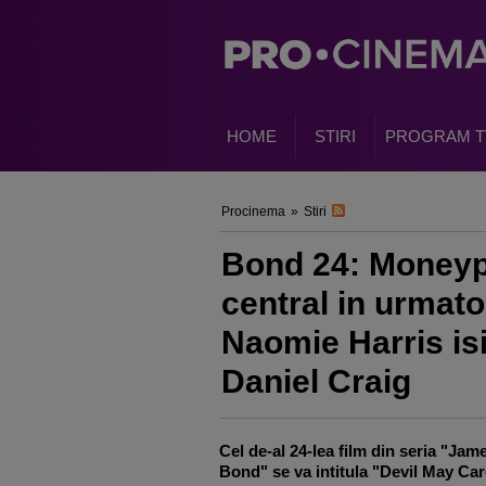
HOME
STIRI
PROGRAM T
Procinema
»
Stiri
Bond 24: Moneyp
central in urmato
Naomie Harris isi 
Daniel Craig
Cel de-al 24-lea film din seria "Jam
Bond" se va intitula "Devil May Car