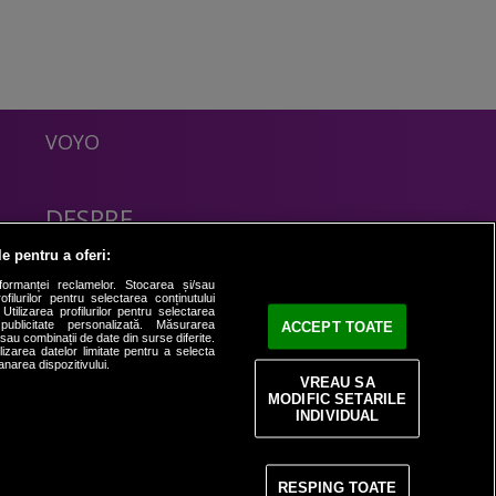
VOYO
DESPRE
Politica Confidentialitate
le pentru a oferi:
Contact
formanței reclamelor. Stocarea și/sau
filurilor pentru selectarea conținutului
Utilizarea profilurilor pentru selectarea
 publicitate personalizată. Măsurarea
ACCEPT TOATE
i sau combinații de date din surse diferite.
ilizarea datelor limitate pentru a selecta
anarea dispozitivului.
VREAU SA
MODIFIC SETARILE
INDIVIDUAL
RESPING TOATE