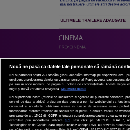
Da LIKE pe pagina de Facebook Procinema
mai noi trailere, ultimele stiri despre actor
ULTIMELE TRAILERE ADAUGATE
CINEMA
PRO•CINEMA
DIVERTISMENT
Nouă ne pasă ca datele tale personale să rămână confi
PRO•TV
Noi și partenerii noștri
201
stocăm și/sau accesăm informații pe dispozitivul dvs., pre
unici pentru prelucrarea datelor cu caracter personal. Puteți accepta sau gestiona aleg
Romanii au talent
jos sau în orice moment, pe pagina cu politica de confidențialitate. Aceste alegeri vor
Vocea Romaniei
noștri și nu vă vor afecta navigarea.
Mai multe detalii
Las Fierbinti
Noi si partenerii nostri (retelele de socializare si agentiile de publicitate partenere, pr
La Maruta
servicii de date analitice) prelucram date pentru a permite website-ului sa function
continutul si anunturile publicitare afisate in functie de interesele si/sau profilu
Apropo TV
functionalitati aferente retelelor de socializare si pentru a analiza traficul pe website
prevazute de art. 15-22 din GDPR in legatura cu prelucrarea datelor cu caracter person
aici
exercitate prin modalitatea indicata
. Prin click pe “ACCEPT TOATE”, acce
Tehnologiilor de tip Cookie, care implica inclusiv acceptul dvs. cu privire la stocarea
catre Vendor-ii cu care colaboram. Prin click pe “VREAU SA MODIFIC SETARILE IN