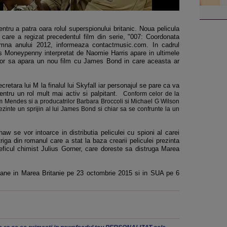
entru a patra oara rolul superspionului britanic. Noua pelicula
care a regizat precedentul film din serie, "007: Coordonata
oamna anului 2012, informeaza contactmusic.com. In cadrul
iss Moneypenny interpretat de Naomie Harris apare in ultimele
itor sa apara un nou film cu James Bond in care aceasta ar
retara lui M la finalul lui Skyfall iar personajul se pare ca va
pentru un rol mult mai activ si palpitant.
Conform celor de la
m Mendes si a producatrilor Barbara Broccoli si Michael G Wilson
inte un sprijin al lui James Bond si chiar sa se confrunte la un
w se vor intoarce in distributia peliculei cu spioni al carei
iga din romanul care a stat la baza crearii peliculei prezinta
ficul chimist Julius Gorner, care doreste sa distruga Marea
rane in Marea Britanie pe 23 octombrie 2015 si in SUA pe 6