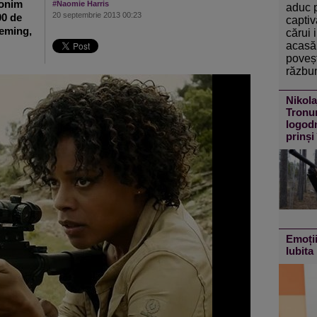
monim
#Naomie Harris
aduc 
20 septembrie 2013 00:23
00 de
captiv
leming,
cărui 
acasă 
poveșt
răzbun
Nikola
Tronur
logodn
prinși
Emoții
Iubita 