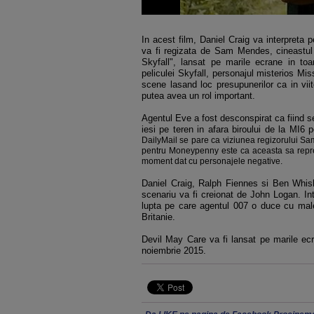
In acest film, Daniel Craig va interpreta p
va fi regizata de Sam Mendes, cineastul 
Skyfall", lansat pe marile ecrane in t
peliculei Skyfall, personajul misterios M
scene lasand loc presupunerilor ca in vi
putea avea un rol important.
Agentul Eve a fost desconspirat ca fiind sec
iesi pe teren in afara biroului de la MI6 
DailyMail se pare ca viziunea regizorului Sa
pentru Moneypenny este ca aceasta sa reprez
moment dat cu personajele negative.
Daniel Craig, Ralph Fiennes si Ben Whisha
scenariu va fi creionat de John Logan. Intr
lupta pe care agentul 007 o duce cu male
Britanie.
Devil May Care va fi lansat pe marile ec
noiembrie 2015.