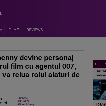
V
FILME
REVIEWS
enny devine personaj
CELE M
rul film cu agentul 007,
Din 1
va relua rolul alaturi de
revine
es
Etichete:
#Bond 24
e" si
Toamn
#Daniel Craig