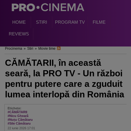
HOME
STIRI
PROGRAM TV
FILME
REVIEWS
Procinema
»
Stiri
»
Movie time
CĂMĂTARII, în această
seară, la PRO TV - Un război
pentru putere care a zguduit
lumea interlopă din România
Etichete:
#CĂMĂTARII
#Nicu Gheară
#Nuțu Cămătaru
#Sile Cămătaru
22 iunie 2026 17:01