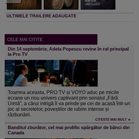
ULTIMELE TRAILERE ADAUGATE
CELE MAI CITITE
Din 14 septembrie, Adela Popescu revine în rol principal
la Pro TV
Toamna aceasta, PRO TV și VOYO aduc pe micile
ecrane un nou univers captivant prin serialul „Fără
Urmă”, a cărui intrigă îi va prinde pe cei de acasă într-un
joc al secretelor, poveștilor de iubire intense și
răzbunării.
CITESTE MAI MULT ►
Banditul zburător, cel mai prolific spărgător de bănci din
Canada