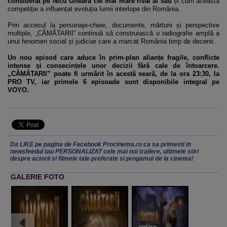
considerat pe Nicu Gheară cel mai mare rival al său
și cum această
competiție a influențat evoluția lumii interlope din România.
Prin accesul la personaje-cheie, documente, mărturii și perspective
multiple, „CĂMĂTARII” continuă să construiască o radiografie amplă a
unui fenomen social și judiciar care a marcat România timp de decenii.
Un nou episod care aduce în prim-plan alianțe fragile, conflicte
intense și consecințele unor decizii fără cale de întoarcere.
„CĂMĂTARII” poate fi urmărit în acestă seară, de la ora 23:30, la
PRO TV, iar primele 6 episoade sunt disponibile integral pe
VOYO.
Da LIKE pe pagina de Facebook Procinema.ro ca sa primesti in
newsfeedul tau PERSONALIZAT cele mai noi trailere, ultimele stiri
despre actorii si filmele tale preferate si progamul de la cinema!
GALERIE FOTO