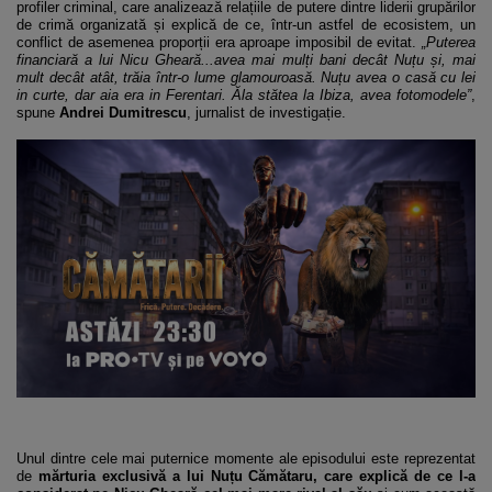
profiler criminal, care analizează relațiile de putere dintre liderii grupărilor
de crimă organizată și explică de ce, într-un astfel de ecosistem, un
conflict de asemenea proporții era aproape imposibil de evitat.
„Puterea
financiară a lui Nicu Gheară...avea mai mulți bani decât Nuțu și, mai
mult decât atât, trăia într-o lume glamouroasă. Nuțu avea o casă cu lei
in curte, dar aia era in Ferentari. Ăla stătea la Ibiza, avea fotomodele”
,
spune
Andrei Dumitrescu
, jurnalist de investigație.
Unul dintre cele mai puternice momente ale episodului este reprezentat
de
mărturia exclusivă a lui Nuțu Cămătaru, care explică de ce l-a