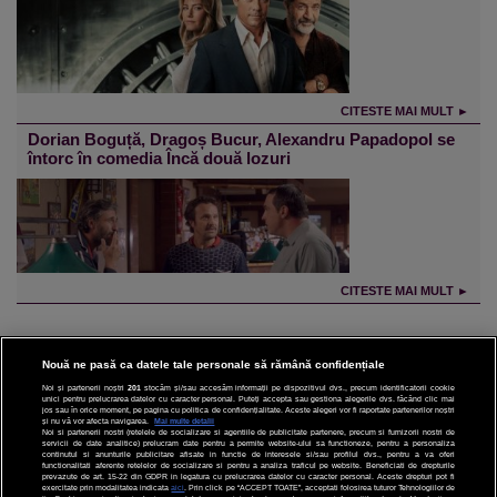
CITESTE MAI MULT ►
Dorian Boguță, Dragoș Bucur, Alexandru Papadopol se
întorc în comedia Încă două lozuri
CITESTE MAI MULT ►
Nouă ne pasă ca datele tale personale să rămână confidențiale
Noi și partenerii noștri
201
stocăm și/sau accesăm informații pe dispozitivul dvs., precum identificatorii cookie
unici pentru prelucrarea datelor cu caracter personal. Puteți accepta sau gestiona alegerile dvs. făcând clic mai
CINEMA
jos sau în orice moment, pe pagina cu politica de confidențialitate. Aceste alegeri vor fi raportate partenerilor noștri
și nu vă vor afecta navigarea.
Mai multe detalii
Noi si partenerii nostri (retelele de socializare si agentiile de publicitate partenere, precum si furnizorii nostri de
servicii de date analitice) prelucram date pentru a permite website-ului sa functioneze, pentru a personaliza
DIVERTISMENT
continutul si anunturile publicitare afisate in functie de interesele si/sau profilul dvs., pentru a va oferi
functionalitati aferente retelelor de socializare si pentru a analiza traficul pe website. Beneficiati de drepturile
prevazute de art. 15-22 din GDPR in legatura cu prelucrarea datelor cu caracter personal. Aceste drepturi pot fi
STIRI
exercitate prin modalitatea indicata
aici
. Prin click pe “ACCEPT TOATE”, acceptati folosirea tuturor Tehnologiilor de