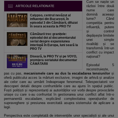
Cum se naște un
război între două
ARTICOLE RELATIONATE
nume care
domină aceeași
Calypso, centrul nevăzut al
lume? Când
influenței din București, în
episodul 3 din Cămătarii, difuzat
competiția pentru
în seara aceasta la PRO TV
influență, putere
și control
Cămătarii trec granițele:
depășește limitele
episodul doi al documentarului
unei simple
serial despre expansiunea
rivalități și se
interlopă în Europa, luni seară la
transformă într-un
PRO TV
conflict cu impact
Diseară, la PRO TV și pe VOYO,
național?
premiera serialului documentar
CĂMĂTARII
Episodul 5
reconstruiește,
pas cu pas,
mecanismele care au dus la escaladarea tensiunilor
și
oferă publicului acces la mărturii exclusive, imagini de arhivă și analize
ale celor care au urmărit îndeaproape fenomenul. Telespectatorii vor
descoperi detalii despre confruntările care au ajuns în spațiul public.
Foști polițiști și reprezentanți ai autorităților vor vorbi despre provocările
uriașe cu care s-au confruntat în gestionarea unui conflict aflat într-o
permanentă escaladare, explicând complexitatea operațiunilor de
supraveghere și presiunea exercitată asupra sistemului de aplicare a
legii.
Perspectiva este completată de intervențiile unor specialiști și ale unui