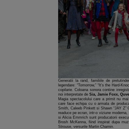
Generatii la rand, familiile de pretutind
legendare: “Tomorrow,” “It’s the Hard-Knoc
copilarie. Coloana sonora contine inregistr
noi interpretate de
Sia, Jamie Foxx, Quv
Magia spectacolului care a primit nu mai
care face echipa cu o armata de produca
Smith, Caleeb Pinkett si Shawn “JAY Z” C
readuce pe ecran, intr-o viziune moderna, p
si Alicia Emmrich sunt producatorii execut
Brosh McKenna, fiind inspirat dupa muz
Strouse, versurile Martin Charnin.