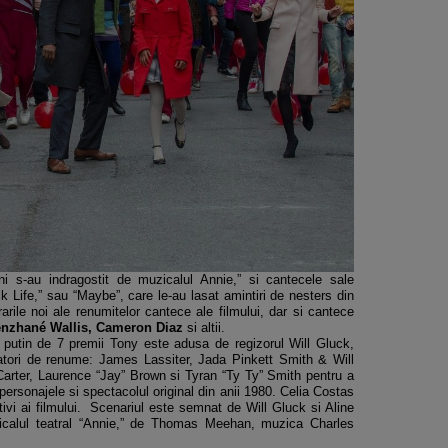
eni s-au indragostit de muzicalul Annie,” si cantecele sale
k Life,” sau “Maybe”, care le-au lasat amintiri de nesters din
arile noi ale renumitelor cantece ale filmului, dar si cantece
enzhané Wallis, Cameron Diaz
si altii.
 putin de 7 premii Tony este adusa de regizorul Will Gluck,
tori de renume: James Lassiter, Jada Pinkett Smith & Will
arter, Laurence “Jay” Brown si Tyran “Ty Ty” Smith pentru a
ersonajele si spectacolul original din anii 1980. Celia Costas
ivi ai filmului. Scenariul este semnat de Will Gluck si Aline
icalul teatral “Annie,” de Thomas Meehan, muzica Charles