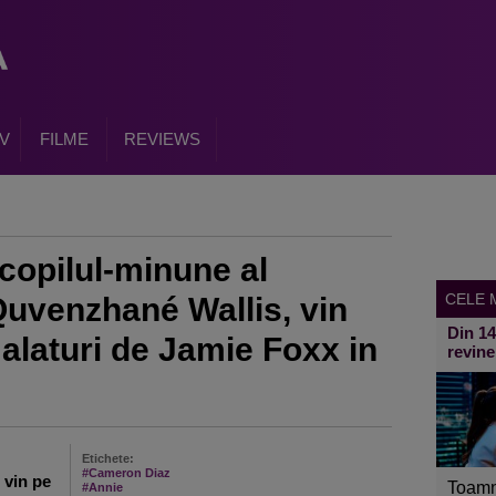
V
FILME
REVIEWS
copilul-minune al
CELE M
Quvenzhané Wallis, vin
Din 1
alaturi de Jamie Foxx in
revine
Etichete:
#Cameron Diaz
 vin pe
Toamn
#Annie