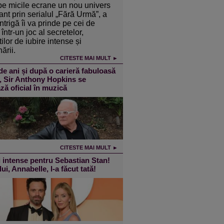
pe micile ecrane un nou univers
ant prin serialul „Fără Urmă”, a
intrigă îi va prinde pe cei de
într-un joc al secretelor,
ilor de iubire intense și
ării.
CITESTE MAI MULT ►
de ani și după o carieră fabuloasă
m, Sir Anthony Hopkins se
ză oficial în muzică
CITESTE MAI MULT ►
 intense pentru Sebastian Stan!
lui, Annabelle, l-a făcut tată!