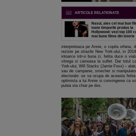
ARTICOLE RELATIONATE
Nasul, ales cel mai bun fi
toate timpurile produs la
Hollywood: vezi top 100 c
mai bune filme din istorie
interpreteaza pe Annie, o copila orfana, 
reziste pe strazile New York-ului, in 2014
intoarce intr-o buna zi, fetita duce o vi
vitrega si cainoasa la suflet. Dar totul 
York-ului, Will Stacks (Jamie Foxx) – alat
sau de campanie, smecher si manipulator
electorale: se va ocupa de aceasta fetita 
optimista a lui Annie si convingerea ca soa
putea sta chiar pe dos.