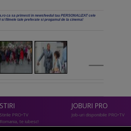
.ro ca sa primesti in newsfeedul tau PERSONALIZAT cele
ii si filmele tale preferate si progamul de la cinema!
STIRI
JOBURI PRO
Stirile PRO•TV
Job-uri disponibile PRO•TV
Romania, te iubesc!