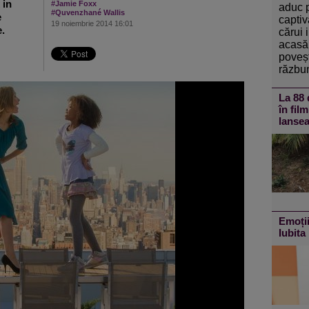
 in
#Jamie Foxx
aduc 
#Quvenzhané Wallis
e
captiv
19 noiembrie 2014 16:01
e.
cărui 
acasă 
poveșt
răzbun
La 88 
în fil
lansea
Emoții
Iubita 