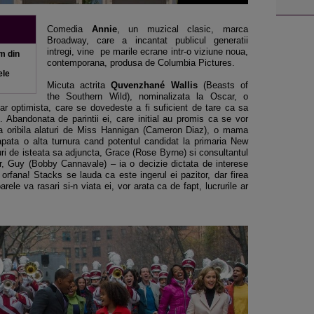
Comedia
Annie
, un muzical clasic, marca
Broadway, care a incantat publicul generatii
intregi, vine pe marile ecrane intr-o viziune noua,
lm din
contemporana, produsa de Columbia Pictures.
ele
Micuta actrita
Quvenzhané Wallis
(Beasts of
the Southern Wild), nominalizata la Oscar, o
dar optimista, care se dovedeste a fi suficient de tare ca sa
. Abandonata de parintii ei, care initial au promis ca se vor
ata oribila alaturi de Miss Hannigan (Cameron Diaz), o mama
capata o alta turnura cand potentul candidat la primaria New
uri de isteata sa adjuncta, Grace (Rose Byrne) si consultantul
, Guy (Bobby Cannavale) – ia o decizie dictata de interese
orfana! Stacks se lauda ca este ingerul ei pazitor, dar firea
rele va rasari si-n viata ei, vor arata ca de fapt, lucrurile ar