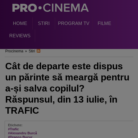
HOME
STIRI
PROGRAM TV
FILME
REVIEWS
Procinema
»
Stiri
Cât de departe este dispus
un părinte să meargă pentru
a-și salva copilul?
Răspunsul, din 13 iulie, în
TRAFIC
Etichete:
#Trafic
#Alexandru Burcă
#Dragoş Bucur