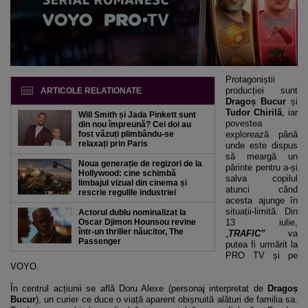
Protagoniștii
producției sunt
ARTICOLE RELATIONATE
Dragoș Bucur
și
Tudor Chirilă
, iar
Will Smith și Jada Pinkett sunt
povestea
din nou împreună? Cei doi au
fost văzuți plimbându-se
explorează până
relaxați prin Paris
unde este dispus
să meargă un
Noua generație de regizori de la
părinte pentru a-și
Hollywood: cine schimbă
salva copilul
limbajul vizual din cinema și
atunci când
rescrie regulile industriei
acesta ajunge în
situații-limită. Din
Actorul dublu nominalizat la
Oscar Djimon Hounsou revine
13 iulie,
într-un thriller năucitor, The
„
TRAFIC”
va
Passenger
putea fi urmărit la
PRO TV și pe
VOYO.
În centrul acțiunii se află Doru Alexe (personaj interpretat de
Dragoș
Bucur
), un curier ce duce o viață aparent obișnuită alături de familia sa.