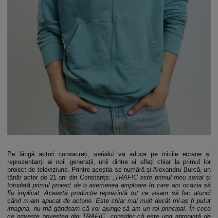
Pe lângă actori consacrați, serialul va aduce pe micile ecrane și
reprezentanți ai noii generații, unii dintre ei aflați chiar la primul lor
proiect de televiziune. Printre aceștia se numără și Alexandru Burcă, un
tânăr actor de 21 ani din Constanța:
„TRAFIC este primul meu serial și
totodată primul proiect de o asemenea amploare în care am ocazia să
fiu implicat. Această producție reprezintă tot ce visam să fac atunci
când m-am apucat de actorie. Este chiar mai mult decât mi-aș fi putut
imagina, nu mă gândeam că voi ajunge să am un rol principal. În ceea
ce privește povestea din TRAFIC, consider că este una apropiată de