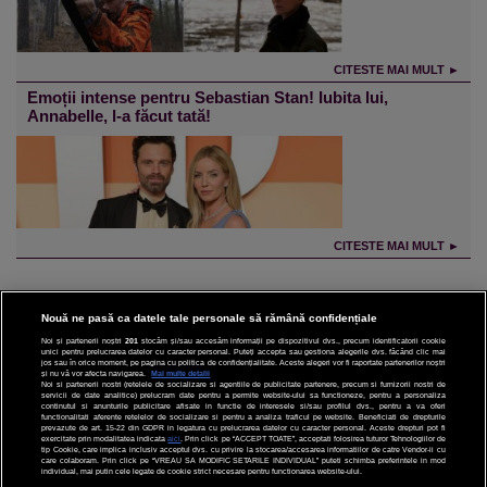
CITESTE MAI MULT ►
Emoții intense pentru Sebastian Stan! Iubita lui,
Annabelle, l-a făcut tată!
CITESTE MAI MULT ►
Nouă ne pasă ca datele tale personale să rămână confidențiale
Noi și partenerii noștri
201
stocăm și/sau accesăm informații pe dispozitivul dvs., precum identificatorii cookie
unici pentru prelucrarea datelor cu caracter personal. Puteți accepta sau gestiona alegerile dvs. făcând clic mai
CINEMA
jos sau în orice moment, pe pagina cu politica de confidențialitate. Aceste alegeri vor fi raportate partenerilor noștri
și nu vă vor afecta navigarea.
Mai multe detalii
Noi si partenerii nostri (retelele de socializare si agentiile de publicitate partenere, precum si furnizorii nostri de
servicii de date analitice) prelucram date pentru a permite website-ului sa functioneze, pentru a personaliza
DIVERTISMENT
continutul si anunturile publicitare afisate in functie de interesele si/sau profilul dvs., pentru a va oferi
functionalitati aferente retelelor de socializare si pentru a analiza traficul pe website. Beneficiati de drepturile
prevazute de art. 15-22 din GDPR in legatura cu prelucrarea datelor cu caracter personal. Aceste drepturi pot fi
STIRI
exercitate prin modalitatea indicata
aici
. Prin click pe “ACCEPT TOATE”, acceptati folosirea tuturor Tehnologiilor de
tip Cookie, care implica inclusiv acceptul dvs. cu privire la stocarea/accesarea informatiilor de catre Vendor-ii cu
care colaboram. Prin click pe “VREAU SA MODIFIC SETARILE INDIVIDUAL” puteti schimba preferintele in mod
TEHNOLOGIE
individual, mai putin cele legate de cookie strict necesare pentru functionarea website-ului.