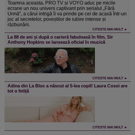
Toamna aceasta, PRO TV și VOYO aduc pe micile
ecrane un nou univers captivant prin serialul „Fără
Urmă”, a cărui intrigă îi va prinde pe cei de acasă într-un
joc al secretelor, poveștilor de iubire intense și
răzbunării.
CITESTE MAI MULT ►
La 88 de ani și după o carieră fabuloasă în film, Sir
Anthony Hopkins se lansează oficial în muzică
CITESTE MAI MULT ►
Adina din La Bloc a născut al 5-lea copil! Laura Cosoi are
tot o fetiță
CITESTE MAI MULT ►