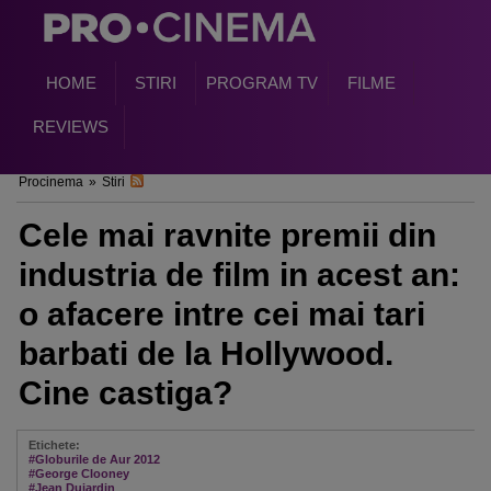
HOME
STIRI
PROGRAM TV
FILME
REVIEWS
Procinema
»
Stiri
Cele mai ravnite premii din
industria de film in acest an:
o afacere intre cei mai tari
barbati de la Hollywood.
Cine castiga?
Etichete:
#Globurile de Aur 2012
#George Clooney
#Jean Dujardin