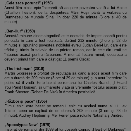
„Cele zece porunci” (1956)
Acest film biblic epic încearcă să acopere povestea vastă a lui Moise
(Charlton Heston), de la despărțirea Mării Roșii până la vorbirea cu
Dumnezeu pe Muntele Sinai, în doar 220 de minute (3 ore și 40 de
minute).
„Ben-Hur” (1959)
Această minune cinematografică este deosebit de impresionantă pentru
perioada în care a fost realizată, durând 212 minute (3 ore și 32 de
minute) și spunând povestea nobilului evreu Judah Ben-Hur, care este
trădat și trimis în sclavie de un prieten roman, dar în cele din urmă se
întoarce acasă pentru răzbunare. A meritat fiecare minut, deoarece a
devenit primul film care a câștigat 11 premii Oscar.
„The Irishman” (2019)
Martin Scorsese a profitat de reputația sa când a scos acest film care
are o durată de 209 minute (3 ore și 29 de minute) și a avut încredere în
public să îl vadă. Este bazat pe romanul lui Charles Brandt, „I Heard
You Paint Houses”, și urmărește viața și vremurile fostului asasin plătit
Frank Sheeran (Robert De Niro) în America postbelică.
„Război și pace” (1956)
Filmul epic este bazat pe romanul epic cu același nume al lui Lev
Tolstoi, ceea ce explică de ce durează 208 minute (3 ore și 28 de
minute). Audrey Hepburn și Mel Ferrer joacă rolurile Natasha și Andrei.
„Apocalypse Now” (1979)
Inspirat de romanul din 1899 al lui Joseph Conrad „Heart of Darkness”,