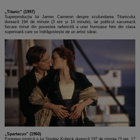
„Titanic” (1997)
Superproducția lui James Cameron despre scufundarea Titanicului
durează 194 de minute (3 ore și 14 minute), iar publicul savurează
fiecare minut din povestea nefericită a unei frumoase fete din clasa
superioară care se îndrăgostește de un artist sărac.
„Spartacus” (1960)
Epopeea istorică a lui Stanley Kubrick durează 197 de minute (3 ore, 17