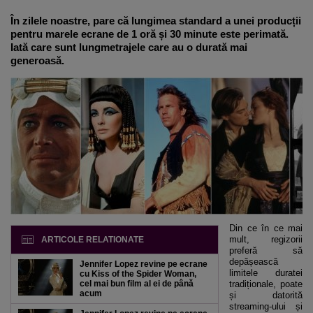
În zilele noastre, pare că lungimea standard a unei producții
pentru marele ecrane de 1 oră și 30 minute este perimată.
Iată care sunt lungmetrajele care au o durată mai
generoasă.
Din ce în ce mai
mult, regizorii
ARTICOLE RELATIONATE
preferă să
depășească
Jennifer Lopez revine pe ecrane
limitele duratei
cu Kiss of the Spider Woman,
cel mai bun film al ei de până
tradiționale, poate
acum
și datorită
streaming-ului și