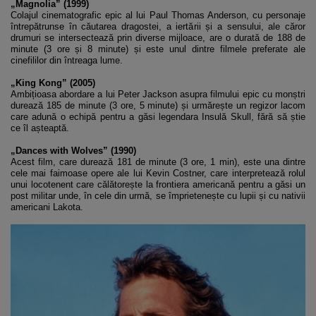
„Magnolia” (1999)
Colajul cinematografic epic al lui Paul Thomas Anderson, cu personaje
întrepătrunse în căutarea dragostei, a iertării și a sensului, ale căror
drumuri se intersectează prin diverse mijloace, are o durată de 188 de
minute (3 ore și 8 minute) și este unul dintre filmele preferate ale
cinefililor din întreaga lume.
„King Kong” (2005)
Ambițioasa abordare a lui Peter Jackson asupra filmului epic cu monștri
durează 185 de minute (3 ore, 5 minute) și urmărește un regizor lacom
care adună o echipă pentru a găsi legendara Insulă Skull, fără să știe
ce îl așteaptă.
„Dances with Wolves” (1990)
Acest film, care durează 181 de minute (3 ore, 1 min), este una dintre
cele mai faimoase opere ale lui Kevin Costner, care interpretează rolul
unui locotenent care călătorește la frontiera americană pentru a găsi un
post militar unde, în cele din urmă, se împrietenește cu lupii și cu nativii
americani Lakota.