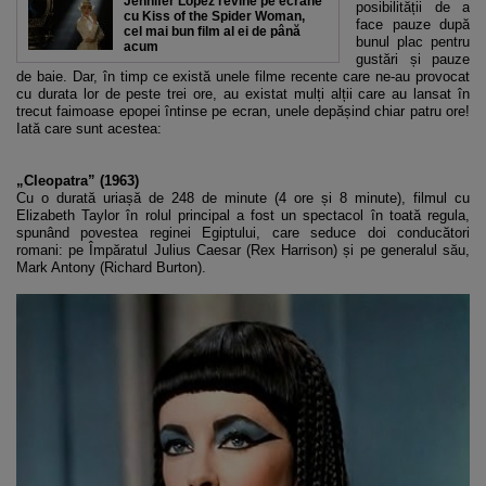
Jennifer Lopez revine pe ecrane
posibilității de a
cu Kiss of the Spider Woman,
face pauze după
cel mai bun film al ei de până
bunul plac pentru
acum
gustări și pauze
de baie. Dar, în timp ce există unele filme recente care ne-au provocat
cu durata lor de peste trei ore, au existat mulți alții care au lansat în
trecut faimoase epopei întinse pe ecran, unele depășind chiar patru ore!
Iată care sunt acestea:
„Cleopatra” (1963)
Cu o durată uriașă de 248 de minute (4 ore și 8 minute), filmul cu
Elizabeth Taylor în rolul principal a fost un spectacol în toată regula,
spunând povestea reginei Egiptului, care seduce doi conducători
romani: pe Împăratul Julius Caesar (Rex Harrison) și pe generalul său,
Mark Antony (Richard Burton).