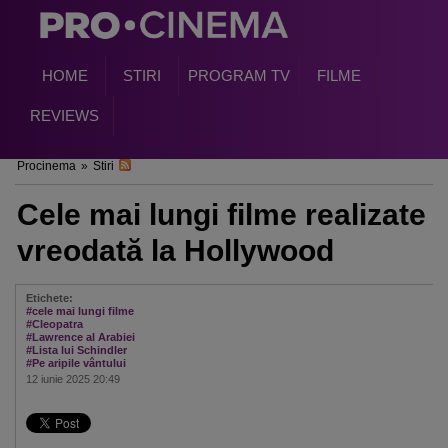
HOME
STIRI
PROGRAM TV
FILME
REVIEWS
Procinema
»
Stiri
Cele mai lungi filme realizate
vreodată la Hollywood
Etichete:
#cele mai lungi filme
#Cleopatra
#Lawrence al Arabiei
#Lista lui Schindler
#Pe aripile vântului
12 iunie 2025 20:49