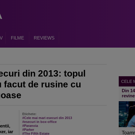
V
FILME
REVIEWS
curi din 2013: topul
CELE M
u facut de rusine cu
Din 1
uoase
revine
Etichete:
#Cele mai mari esecuri din 2013
#esecuri in box-office
entii,
#Paranoia
#Parker
er, iar
Toamn
#The Fifth Estate