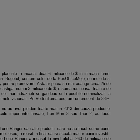
planurile: a incasat doar 6 milioane de $ in intreaga lume,
i. Bugetul, confom celor de la BoxOfficeMojo, nu include si
 pentru promovare. Asta ar putea sa mai adauge circa 25 de
au castigat numai 3 milioane de $, o suma rusinoasa. Inainte de
r cei mai indrazneti se gandeau si la posibile nominalizari la
rimele vizionari. Pe RottenTomatoes, are un procent de 38%,
nu au avut pierderi foarte mari in 2013 din cauza productiei
licule importante lansate, Iron Man 3 sau Thor 2, au facut
Lone Ranger sau alte productii care nu au facut sume bune,
ept esec, a reusit in final sa isi scoata macar banii investiti.
e Lone Ranger a incasat la nivel global 260 de milioane de