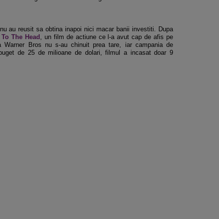
nu au reusit sa obtina inapoi nici macar banii investiti. Dupa
t To The Head
, un film de actiune ce l-a avut cap de afis pe
la Warner Bros nu s-au chinuit prea tare, iar campania de
buget de 25 de milioane de dolari, filmul a incasat doar 9