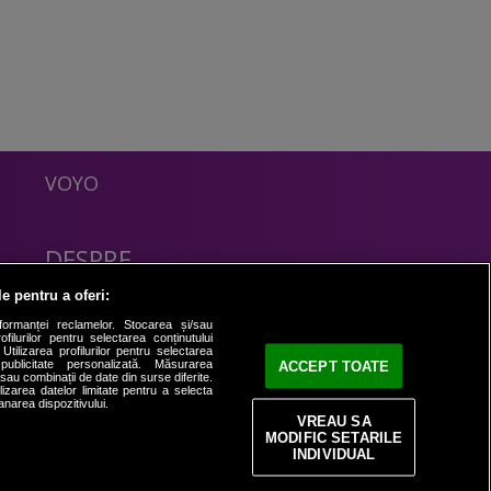
VOYO
DESPRE
Politica Confidentialitate
le pentru a oferi:
Contact
formanței reclamelor. Stocarea și/sau
filurilor pentru selectarea conținutului
Utilizarea profilurilor pentru selectarea
 publicitate personalizată. Măsurarea
ACCEPT TOATE
i sau combinații de date din surse diferite.
ilizarea datelor limitate pentru a selecta
anarea dispozitivului.
VREAU SA
MODIFIC SETARILE
INDIVIDUAL