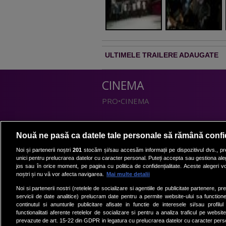
ULTIMELE TRAILERE ADAUGATE
CINEMA
PRO•CINEMA
DIVERTISMENT
Nouă ne pasă ca datele tale personale să rămână confi
PRO•TV
Noi și partenerii noștri
201
stocăm și/sau accesăm informații pe dispozitivul dvs., pre
unici pentru prelucrarea datelor cu caracter personal. Puteți accepta sau gestiona aleg
Romanii au talent
jos sau în orice moment, pe pagina cu politica de confidențialitate. Aceste alegeri vor
Vocea Romaniei
noștri și nu vă vor afecta navigarea.
Mai multe detalii
Las Fierbinti
Noi si partenerii nostri (retelele de socializare si agentiile de publicitate partenere, pr
La Maruta
servicii de date analitice) prelucram date pentru a permite website-ului sa function
continutul si anunturile publicitare afisate in functie de interesele si/sau profilu
Apropo TV
functionalitati aferente retelelor de socializare si pentru a analiza traficul pe website
prevazute de art. 15-22 din GDPR in legatura cu prelucrarea datelor cu caracter person