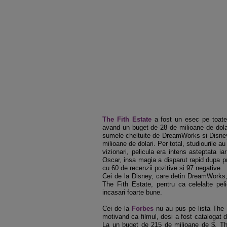
The Fith Estate
a fost un esec pe toate 
avand un buget de 28 de milioane de dolar
sumele cheltuite de DreamWorks si Disney
milioane de dolari. Per total, studiourile 
vizionari, pelicula era intens asteptata ia
Oscar, insa magia a disparut rapid dupa p
cu 60 de recenzii pozitive si 97 negative.
Cei de la Disney, care detin DreamWorks, 
The Fith Estate, pentru ca celelalte pe
incasari foarte bune.
Cei de la
Forbes
nu au pus pe lista The 
motivand ca filmul, desi a fost catalogat dr
La un buget de 215 de milioane de $, Th