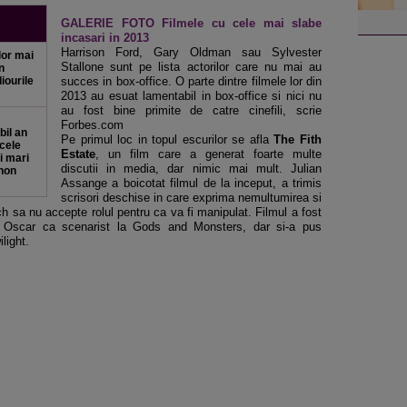
GALERIE FOTO Filmele cu cele mai slabe
incasari in 2013
Harrison Ford, Gary Oldman sau Sylvester
elor mai
Stallone sunt pe lista actorilor care nu mai au
n
diourile
succes in box-office. O parte dintre filmele lor din
2013 au esuat lamentabil in box-office si nici nu
au fost bine primite de catre cinefili, scrie
Forbes.com
bil an
Pe primul loc in topul escurilor se afla
The Fith
 cele
Estate
, un film care a generat foarte multe
i mari
discutii in media, dar nimic mai mult. Julian
 non
Assange a boicotat filmul de la inceput, a trimis
scrisori deschise in care exprima nemultumirea si
h sa nu accepte rolul pentru ca va fi manipulat. Filmul a fost
t Oscar ca scenarist la Gods and Monsters, dar si-a pus
light.