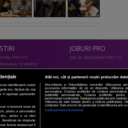
STIRI
JOBURI PRO
Stirile PRO•TV
Job-uri disponibile PRO•TV
Romania, te iubesc!
LIFESTYLE
dențiale
Atât noi, cât și partenerii noștri prelucrăm date
TEHNOLOGIE
Doctor de Bine
Dezvoltarea și îmbunătățirea serviciilor. Măsurarea per
cum identificatorii cookie
accesarea informațiilor de pe un dispozitiv. Utilizarea pro
erile dvs. făcând clic mai
I Like IT
Acasă
personalizat. Crearea profilurilor de conținut personalizat. 
 fi raportate partenerilor
publicității personalizate. Crearea profilurilor pentru
Acasă Gold
performanței conținutului. Înțelegerea publicului prin statistic
Utilizarea de date limitate pentru a selecta publicitatea. Ut
Perfecte
conținutul. Date precise de geolocație și identificarea prin sc
ecum si furnizorii nostri de
SPORT
DeBarbati
Listă parteneri (furnizori)
eze, pentru a personaliza
l dvs., pentru a va oferi
Foodstory
Sport.ro
. Beneficiati de drepturile
PRO•ARENA
al. Aceste drepturi pot fi