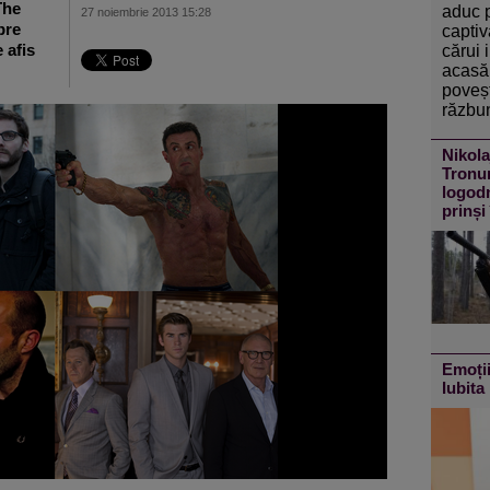
The
aduc 
27 noiembrie 2013 15:28
pre
captiv
 afis
cărui 
acasă 
poveșt
răzbun
Nikola
Tronur
logodn
prinși
Emoții
Iubita 