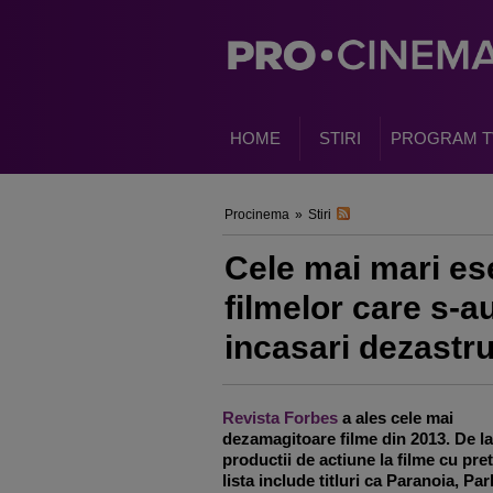
HOME
STIRI
PROGRAM T
Procinema
»
Stiri
Cele mai mari ese
filmelor care s-a
incasari dezastr
Revista Forbes
a ales cele mai
dezamagitoare filme din 2013. De la
productii de actiune la filme cu pret
lista include titluri ca Paranoia, Park