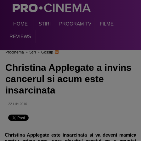
HOME
STIRI
PROGRAM TV
FILME
REVIEWS
Procinema
»
Stiri
»
Gossip
Christina Applegate a invins
cancerul si acum este
insarcinata
22 iulie 2010
Christina Applegate
este insarcinata si va deveni mamica
pentru prima oara, spre sfarsitul acestui an, a anuntat