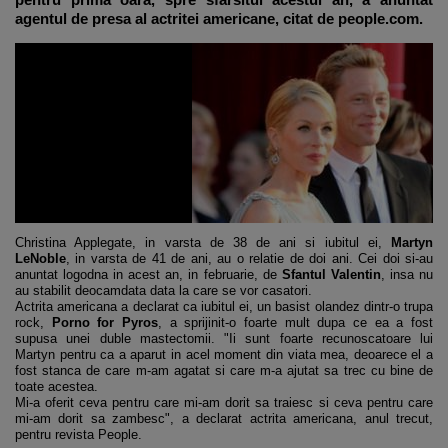
agentul de presa al actritei americane, citat de people.com.
Christina Applegate, in varsta de 38 de ani si iubitul ei,
Martyn
LeNoble
, in varsta de 41 de ani, au o relatie de doi ani. Cei doi si-au
anuntat logodna in acest an, in februarie, de
Sfantul Valentin
, insa nu
au stabilit deocamdata data la care se vor casatori.
Actrita americana a declarat ca iubitul ei, un basist olandez dintr-o trupa
rock,
Porno for Pyros
, a sprijinit-o foarte mult dupa ce ea a fost
supusa unei duble mastectomii. "Ii sunt foarte recunoscatoare lui
Martyn pentru ca a aparut in acel moment din viata mea, deoarece el a
fost stanca de care m-am agatat si care m-a ajutat sa trec cu bine de
toate acestea.
Mi-a oferit ceva pentru care mi-am dorit sa traiesc si ceva pentru care
mi-am dorit sa zambesc", a declarat actrita americana, anul trecut,
pentru revista People.