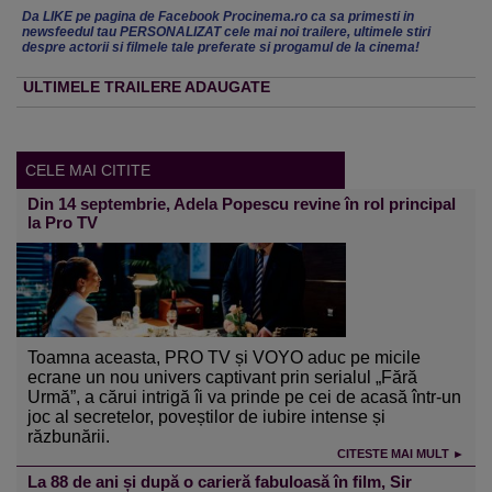
Da LIKE pe pagina de Facebook Procinema.ro ca sa primesti in
newsfeedul tau PERSONALIZAT cele mai noi trailere, ultimele stiri
despre actorii si filmele tale preferate si progamul de la cinema!
ULTIMELE TRAILERE ADAUGATE
CELE MAI CITITE
Din 14 septembrie, Adela Popescu revine în rol principal
la Pro TV
Toamna aceasta, PRO TV și VOYO aduc pe micile
ecrane un nou univers captivant prin serialul „Fără
Urmă”, a cărui intrigă îi va prinde pe cei de acasă într-un
joc al secretelor, poveștilor de iubire intense și
răzbunării.
CITESTE MAI MULT ►
La 88 de ani și după o carieră fabuloasă în film, Sir