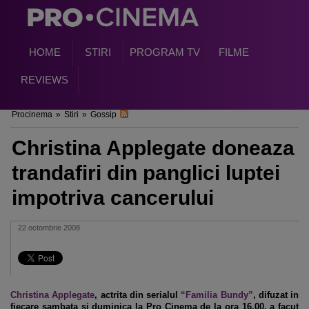
HOME
STIRI
PROGRAM TV
FILME
REVIEWS
Procinema
»
Stiri
»
Gossip
Christina Applegate doneaza
trandafiri din panglici luptei
impotriva cancerului
22 octombrie 2008
Christina Applegate
, actrita din serialul
“Familia Bundy”
, difuzat in
fiecare sambata si duminica la Pro Cinema de la ora 16.00, a facut