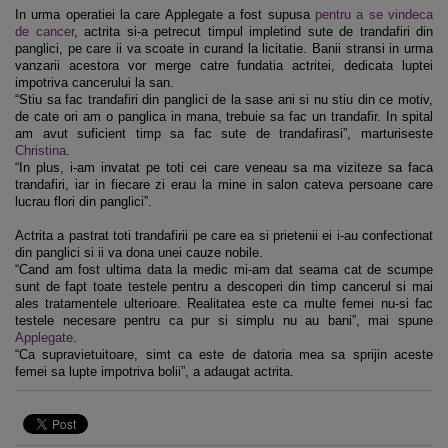
In urma operatiei la care Applegate a fost supusa
pentru a se vindeca
de cancer
, actrita si-a petrecut timpul impletind sute de trandafiri din
panglici, pe care ii va scoate in curand la licitatie. Banii stransi in urma
vanzarii acestora vor merge catre fundatia actritei, dedicata luptei
impotriva cancerului la san.
“Stiu sa fac trandafiri din panglici de la sase ani si nu stiu din ce motiv,
de cate ori am o panglica in mana, trebuie sa fac un trandafir. In spital
am avut suficient timp sa fac sute de trandafirasi”, marturiseste
Christina
.
“In plus, i-am invatat pe toti cei care veneau sa ma viziteze sa faca
trandafiri, iar in fiecare zi erau la mine in salon cateva persoane care
lucrau flori din panglici”.
Actrita a pastrat toti trandafirii pe care ea si prietenii ei i-au confectionat
din panglici si ii va dona unei cauze nobile.
“Cand am fost ultima data la medic mi-am dat seama cat de scumpe
sunt de fapt toate testele pentru a descoperi din timp cancerul si mai
ales tratamentele ulterioare. Realitatea este ca multe femei nu-si fac
testele necesare pentru ca pur si simplu nu au bani”, mai spune
Applegate
.
“Ca supravietuitoare, simt ca este de datoria mea sa sprijin aceste
femei sa lupte impotriva bolii”, a adaugat actrita.