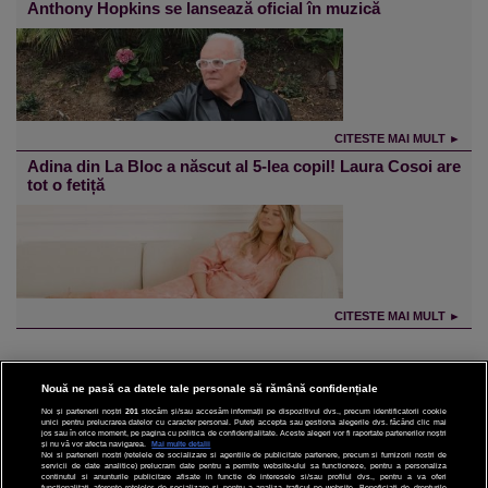
Anthony Hopkins se lansează oficial în muzică
CITESTE MAI MULT ►
Adina din La Bloc a născut al 5-lea copil! Laura Cosoi are
tot o fetiță
CITESTE MAI MULT ►
Nouă ne pasă ca datele tale personale să rămână confidențiale
Noi și partenerii noștri
201
stocăm și/sau accesăm informații pe dispozitivul dvs., precum identificatorii cookie
unici pentru prelucrarea datelor cu caracter personal. Puteți accepta sau gestiona alegerile dvs. făcând clic mai
CINEMA
jos sau în orice moment, pe pagina cu politica de confidențialitate. Aceste alegeri vor fi raportate partenerilor noștri
și nu vă vor afecta navigarea.
Mai multe detalii
Noi si partenerii nostri (retelele de socializare si agentiile de publicitate partenere, precum si furnizorii nostri de
servicii de date analitice) prelucram date pentru a permite website-ului sa functioneze, pentru a personaliza
DIVERTISMENT
continutul si anunturile publicitare afisate in functie de interesele si/sau profilul dvs., pentru a va oferi
functionalitati aferente retelelor de socializare si pentru a analiza traficul pe website. Beneficiati de drepturile