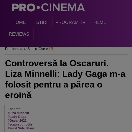
HOME
STIRI
PROGRAM TV
FILME
REVIEWS
Procinema
»
Stiri
»
Oscar
Controversă la Oscaruri.
Liza Minnelli: Lady Gaga m-a
folosit pentru a părea o
eroină
Etichete:
#Liza Minnelli
#Lady Gaga
#Oscar 2022
#scaun cu rotile
#West Side Story