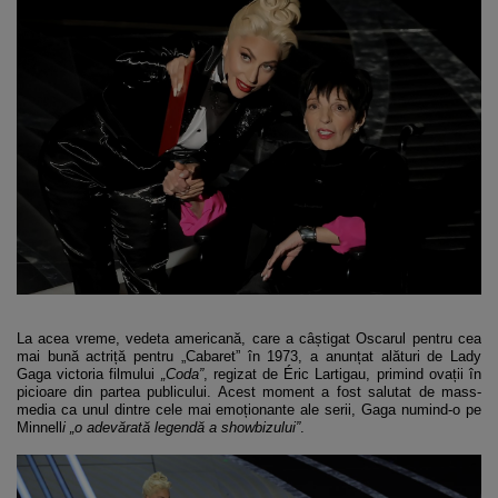
La acea vreme, vedeta americană, care a câștigat Oscarul pentru cea
mai bună actriță pentru „Cabaret” în 1973, a anunțat alături de Lady
Gaga victoria filmului
„Coda”
, regizat de Éric Lartigau, primind ovații în
picioare din partea publicului. Acest moment a fost salutat de mass-
media ca unul dintre cele mai emoționante ale serii, Gaga numind-o pe
Minnell
i „o adevărată legendă a showbizului”
.