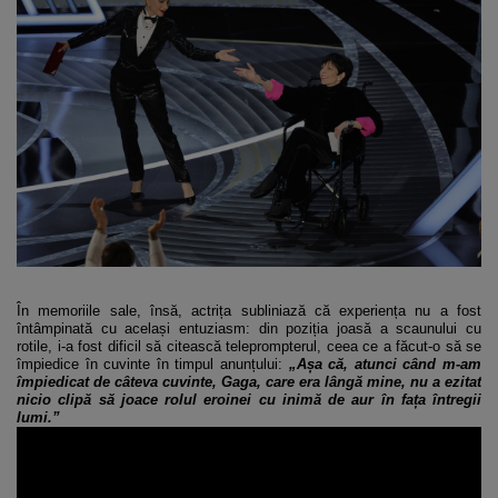
În memoriile sale, însă, actrița subliniază că experiența nu a fost
întâmpinată cu același entuziasm: din poziția joasă a scaunului cu
rotile, i-a fost dificil să citească teleprompterul, ceea ce a făcut-o să se
împiedice în cuvinte în timpul anunțului:
„Așa că, atunci când m-am
împiedicat de câteva cuvinte, Gaga, care era lângă mine, nu a ezitat
nicio clipă să joace rolul eroinei cu inimă de aur în fața întregii
lumi.”