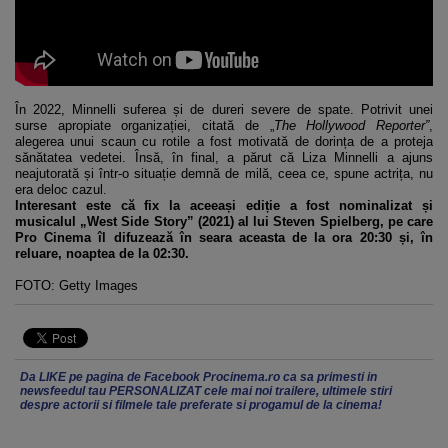
În 2022, Minnelli suferea și de dureri severe de spate. Potrivit unei
surse apropiate organizației, citată de „
The Hollywood Reporter”
,
alegerea unui scaun cu rotile a fost motivată de dorința de a proteja
sănătatea vedetei. Însă, în final, a părut că Liza Minnelli a ajuns
neajutorată și într-o situație demnă de milă, ceea ce, spune actrița, nu
era deloc cazul.
Interesant este că fix la aceeași ediție a fost nominalizat și
musicalul „West Side Story” (2021) al lui Steven Spielberg, pe care
Pro Cinema îl difuzează în seara aceasta de la ora 20:30 și, în
reluare, noaptea de la 02:30.
FOTO: Getty Images
Da LIKE pe pagina de Facebook Procinema.ro ca sa primesti in
newsfeedul tau PERSONALIZAT cele mai noi trailere, ultimele stiri
despre actorii si filmele tale preferate si progamul de la cinema!