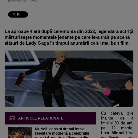
8 martie 2026 22:22
La aproape 4 ani după ceremonia din 2022, legendara actriță
mărturisește momentele jenante pe care le-a trăit pe scenă
alături de Lady Gaga în timpul anunțării celui mai bun film.
Cu câteva zile
înainte de a
ARTICOLE RELATIONATE
împlini 80 de ani,
pe 12 martie,
Muzică, dans și dramă într-o
Liza Minnelli
se
reeditare modernă a celebrului
muscial american Poveste din
destăinuie ca