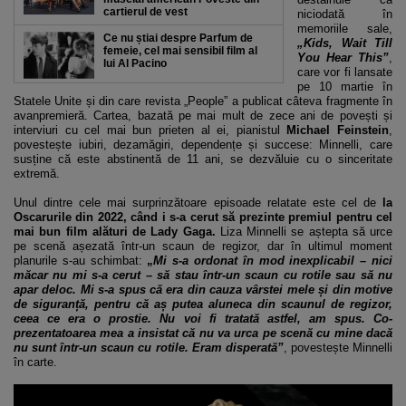
cartierul de vest
niciodată în
memoriile sale,
Ce nu știai despre Parfum de
„Kids, Wait Till
femeie, cel mai sensibil film al
You Hear This”
,
lui Al Pacino
care vor fi lansate
pe 10 martie în
Statele Unite și din care revista „People” a publicat câteva fragmente în
avanpremieră. Cartea, bazată pe mai mult de zece ani de povești și
interviuri cu cel mai bun prieten al ei, pianistul
Michael Feinstein
,
povestește iubiri, dezamăgiri, dependențe și succese: Minnelli, care
susține că este abstinentă de 11 ani, se dezvăluie cu o sinceritate
extremă.
Unul dintre cele mai surprinzătoare episoade relatate este cel de
la
Oscarurile din 2022, când i s-a cerut să prezinte premiul pentru cel
mai bun film alături de Lady Gaga.
Liza Minnelli se aștepta să urce
pe scenă așezată într-un scaun de regizor, dar în ultimul moment
planurile s-au schimbat:
„
Mi s-a ordonat în mod inexplicabil – nici
măcar nu mi s-a cerut – să stau într-un scaun cu rotile sau să nu
apar deloc. Mi s-a spus că era din cauza vârstei mele și din motive
de siguranță, pentru că aș putea aluneca din scaunul de regizor,
ceea ce era o prostie. Nu voi fi tratată astfel, am spus. Co-
prezentatoarea mea a insistat că nu va urca pe scenă cu mine dacă
nu sunt într-un scaun cu rotile. Eram disperată”
, povestește Minnelli
în carte.