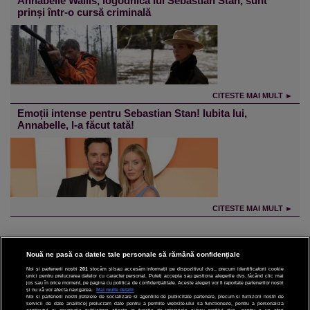
Annabelle Wallis, logodnica lui Sebastian Stan, sunt
prinși într-o cursă criminală
CITESTE MAI MULT ►
Emoții intense pentru Sebastian Stan! Iubita lui,
Annabelle, l-a făcut tată!
CITESTE MAI MULT ►
Nouă ne pasă ca datele tale personale să rămână confidențiale
Noi și partenerii noștri
201
stocăm și/sau accesăm informații pe dispozitivul dvs., precum identificatorii cookie
unici pentru prelucrarea datelor cu caracter personal. Puteți accepta sau gestiona alegerile dvs. făcând clic mai
CINEMA
jos sau în orice moment, pe pagina cu politica de confidențialitate. Aceste alegeri vor fi raportate partenerilor noștri
și nu vă vor afecta navigarea.
Mai multe detalii
Noi si partenerii nostri (retelele de socializare si agentiile de publicitate partenere, precum si furnizorii nostri de
servicii de date analitice) prelucram date pentru a permite website-ului sa functioneze, pentru a personaliza
DIVERTISMENT