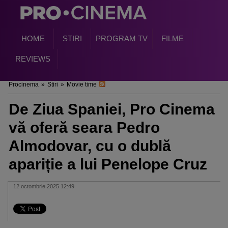
HOME
STIRI
PROGRAM TV
FILME
REVIEWS
Procinema
»
Stiri
»
Movie time
De Ziua Spaniei, Pro Cinema
vă oferă seara Pedro
Almodovar, cu o dublă
apariție a lui Penelope Cruz
12 octombrie 2025 12:49