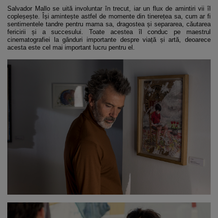
Salvador Mallo se uită involuntar în trecut, iar un flux de amintiri vii îl
copleșește. Își amintește astfel de momente din tinerețea sa, cum ar fi
sentimentele tandre pentru mama sa, dragostea și separarea, căutarea
fericirii și a succesului. Toate acestea îl conduc pe maestrul
cinematografiei la gânduri importante despre viață și artă, deoarece
acesta este cel mai important lucru pentru el.