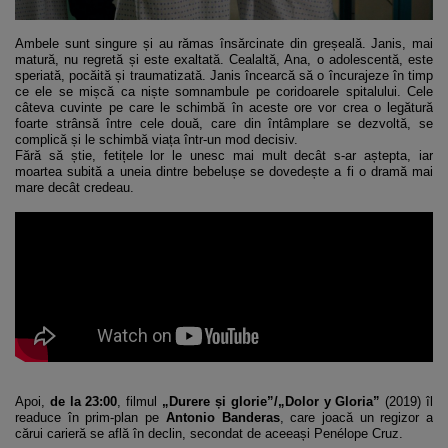
Ambele sunt singure și au rămas însărcinate din greșeală. Janis, mai
matură, nu regretă și este exaltată. Cealaltă, Ana, o adolescentă, este
speriată, pocăită și traumatizată. Janis încearcă să o încurajeze în timp
ce ele se mișcă ca niște somnambule pe coridoarele spitalului. Cele
câteva cuvinte pe care le schimbă în aceste ore vor crea o legătură
foarte strânsă între cele două, care din întâmplare se dezvoltă, se
complică și le schimbă viața într-un mod decisiv.
Fără să știe, fetițele lor le unesc mai mult decât s-ar aștepta, iar
moartea subită a uneia dintre bebelușe se dovedește a fi o dramă mai
mare decât credeau.
Apoi,
de la 23:00
, filmul
„Durere și glorie”/„Dolor y Gloria”
(2019) îl
readuce în prim-plan pe
Antonio Banderas
, care joacă un regizor a
cărui carieră se află în declin, secondat de aceeași Penélope Cruz.