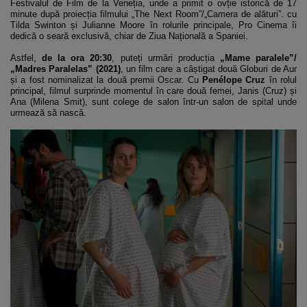
Festivalul de Film de la Veneția, unde a primit o ovție istorică de 17
minute după proiecția filmului „The Next Room”/„Camera de alături”. cu
Tilda Swinton și Julianne Moore în rolurile principale, Pro Cinema îi
dedică o seară exclusivă, chiar de Ziua Națională a Spaniei.
Astfel,
de la ora 20:30
, puteți urmări producția
„Mame paralele”/
„Madres Paralelas” (2021)
, un film care a câștigat două Globuri de Aur
și a fost nominalizat la două premii Oscar. Cu
Penélope Cruz
în rolul
principal, filmul surprinde momentul în care două femei, Janis (Cruz) și
Ana (Milena Smit), sunt colege de salon într-un salon de spital unde
urmează să nască.