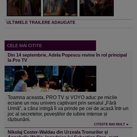
ULTIMELE TRAILERE ADAUGATE
CELE MAI CITITE
Din 14 septembrie, Adela Popescu revine în rol principal
la Pro TV
Toamna aceasta, PRO TV și VOYO aduc pe micile
ecrane un nou univers captivant prin serialul „Fără
Urmă”, a cărui intrigă îi va prinde pe cei de acasă într-un
joc al secretelor, poveștilor de iubire intense și
răzbunării.
CITESTE MAI MULT ►
Nikolaj Coster-Waldau din Urzeala Tronurilor și