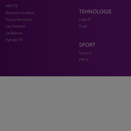
PRO TV
TEHNOLOGIE
Romanii au talent
Vocea Romaniei
I Like IT
Las Fierbinti
Yoda
La Maruta
Apropo TV
SPORT
Sport.ro
PRO X