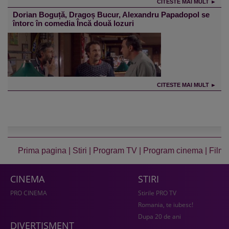
CITESTE MAI MULT ►
Dorian Boguță, Dragoș Bucur, Alexandru Papadopol se
întorc în comedia Încă două lozuri
CITESTE MAI MULT ►
Prima pagina
|
Stiri
|
Program TV
|
Program cinema
|
Film
CINEMA
STIRI
PRO CINEMA
Stirile PRO TV
Romania, te iubesc!
Dupa 20 de ani
DIVERTISMENT