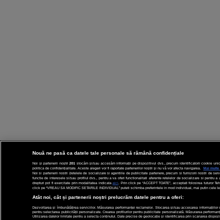
Nouă ne pasă ca datele tale personale să rămână confidențiale
Noi și partenerii noștri
201
stocăm și/sau accesăm informații pe dispozitivul dvs., precum identificatorii cookie unic
politica de confidențialitate. Aceste alegeri vor fi raportate partenerilor noștri și nu vă vor afecta navigarea.
Mai multe 
Noi si partenerii nostri (retelele de socializare si agentiile de publicitate partenere, precum si furnizorii nostri de s
functie de interesele si/sau profilul dvs., pentru a va oferi functionalitati aferente retelelor de socializare si pentru
drepturi pot fi exercitate prin modalitatea indicata
aici
. Prin click pe “ACCEPT TOATE”, acceptati folosirea tuturor Teh
click pe “VREAU SA MODIFIC SETARILE INDIVIDUAL” puteti schimba preferintele in mod individual, mai putin cele lega
Atât noi, cât și partenerii noștri prelucrăm datele pentru a oferi:
Dezvoltarea și îmbunătățirea serviciilor. Măsurarea performanței reclamelor. Stocarea și/sau accesarea informațiilor de p
pentru selectarea publicității personalizate. Crearea profilurilor pentru publicitate personalizată. Măsurarea performanțe
Utilizarea datelor limitate pentru a selecta conținutul. Date precise de geolocație și identificarea prin scanarea dispozi