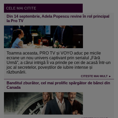
CELE MAI CITITE
Din 14 septembrie, Adela Popescu revine în rol principal
la Pro TV
Toamna aceasta, PRO TV și VOYO aduc pe micile
ecrane un nou univers captivant prin serialul „Fără
Urmă”, a cărui intrigă îi va prinde pe cei de acasă într-un
joc al secretelor, poveștilor de iubire intense și
răzbunării.
CITESTE MAI MULT ►
Banditul zburător, cel mai prolific spărgător de bănci din
Canada