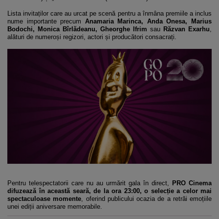
Lista invitaților care au urcat pe scenă pentru a înmâna premiile a inclus
nume importante precum
Anamaria Marinca, Anda Onesa, Marius
Bodochi, Monica Bîrlădeanu, Gheorghe Ifrim
sau
Răzvan Exarhu
,
alături de numeroși regizori, actori și producători consacrați.
Pentru telespectatorii care nu au urmărit gala în direct,
PRO Cinema
difuzează în această seară, de la ora 23:00, o selecție a celor mai
spectaculoase momente
, oferind publicului ocazia de a retrăi emoțiile
unei ediții aniversare memorabile.