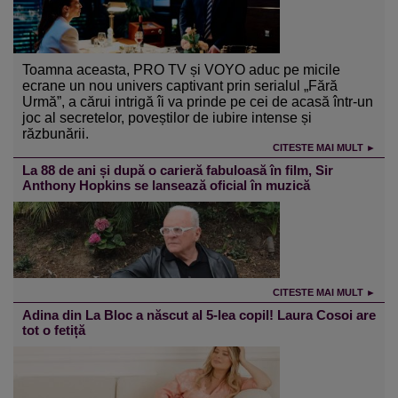
Toamna aceasta, PRO TV și VOYO aduc pe micile
ecrane un nou univers captivant prin serialul „Fără
Urmă”, a cărui intrigă îi va prinde pe cei de acasă într-un
joc al secretelor, poveștilor de iubire intense și
răzbunării.
CITESTE MAI MULT ►
La 88 de ani și după o carieră fabuloasă în film, Sir
Anthony Hopkins se lansează oficial în muzică
CITESTE MAI MULT ►
Adina din La Bloc a născut al 5-lea copil! Laura Cosoi are
tot o fetiță