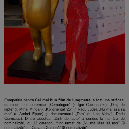
Competiția pentru
Cel mai bun film de lungmetraj
a fost una strânsă,
cu cinci titluri puternice: „Comatogen” (r. Igor Cobileanski), „Dinți de
lapte” (r. Mihai Mincan), „Kontinental ’25” (r. Radu Jude), „Nu mă lăsa să
mor” (r. Andrei Epure) și documentarul „Tata” (r. Lina Vdovîi, Radu
Ciorniciuc). Dintre acestea, „Dinți de lapte” a condus la numărul de
nominalizări, cu 12 categorii, fiind urmat de „Nu mă lăsa să mor” (9
nominalizări) și „Cravata Galbenă” (8 nominalizări).