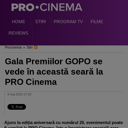
HOME
STIRI
PROGRAM TV
FILME
REVIEWS
Procinema
»
Stiri
Gala Premiilor GOPO se
vede în această seară la
PRO Cinema
8 mai 2026 17:29
Ajuns la ediția aniversară cu numărul 20, evenimentul poate
fi urmărit la PRO Cinema, într-o înregistrare specială care