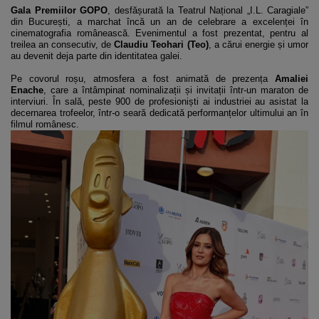
Gala Premiilor GOPO
, desfășurată la Teatrul Național „I.L. Caragiale”
din București, a marchat încă un an de celebrare a excelenței în
cinematografia românească. Evenimentul a fost prezentat, pentru al
treilea an consecutiv, de
Claudiu Teohari (Teo)
, a cărui energie și umor
au devenit deja parte din identitatea galei.
Pe covorul roșu, atmosfera a fost animată de prezența
Amaliei
Enache
, care a întâmpinat nominalizații și invitații într-un maraton de
interviuri. În sală, peste 900 de profesioniști ai industriei au asistat la
decernarea trofeelor, într-o seară dedicată performanțelor ultimului an în
filmul românesc.