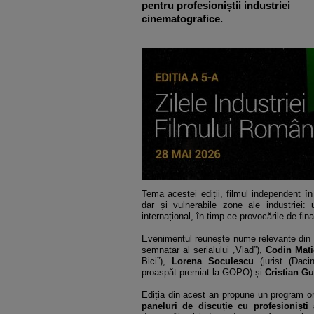
pentru profesioniștii industriei
cinematografice.
Tema acestei ediții, filmul independent î
dar și vulnerabile zone ale industriei:
internațional, în timp ce provocările de fin
Evenimentul reunește nume relevante din i
semnatar al serialului „Vlad”),
Codin Mati
Bici”),
Lorena Soculescu
(jurist (Daci
proaspăt premiat la GOPO) și
Cristian G
Ediția din acest an propune un program orien
paneluri de discuție cu profesioniști a