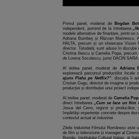
Primul panel, moderat de
Bogdan Bot
independent, pornind de la întrebarea
„Nu
modele alternative de finanțare, printr-un s
Adriana Bumbeș și Răzvan Marinescu. Ag
HALTA, precum și un showcase Vision Fi
director. Totodată, sunt aduse în discuție i
Cristina Iliescu și Camelia Popa, precum ș
de Lorena Soculescu, jurist DACIN SARA.
Al doilea panel, moderat de
Adriana 
explorează parcursul producțiilor locale 
ajuns Plaha pe Netflix?”
, discuția îi a
Cristian Gugu, director de imagine și produ
producției și distribuției unui proiect indep
Al treilea panel, moderat de
Camelia Pop
direct întrebarea
„Cum se face un film
Jesus del Cerro, regizor și producător, ș
împărtăși experiențe concrete despre dezv
contextul actual al industriei.
Zilele Industriei Filmului Românesc este 
de film și televiziune și manager al Cinema
Român, Institutului Cultural Italian, al Ita