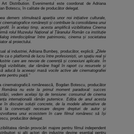
w Art Distribution. Evenimentul este coordonat de Adriana
an Botescu, în calitate de producător delegat.
a demers stimulează apariția unor noi inițiative culturale,
i cinematografice românești și contribuie la consolidarea unui
rofil. În același timp, acesta amplifică vizibilitatea Cinema
irmă rolul Muzeului Național al Țăranului Român ca instituție
alog interdisciplinar între patrimoniu, cinema și societatea
ator al proiectului.
ual al industriei, Adriana Bumbeș, producător, explică: „
Zilele
e ca o platformă de lucru între profesioniști, un spațiu real și
dustrie care are nevoie de coerență și conexiuni aplicate. În
igă vizibilitate, dar rămâne fragil în raport cu resursele și
 să aducă la aceeași masă vocile active ale cinematografiei
nte pentru piață.”
stria cinematografică românească, Bogdan Botescu, producător
in România nu este la primul moment paradoxal: succes
. Astăzi, vedem același tip de tensiune: consumul de cinema
anța internațională rămân puternice. Ediția de anul acesta
e în discuție soluții concrete, de la modele alternative de
nă la conversații necesare despre drepturi de autor și
dezvoltarea unui ecosistem în care filmul românesc să își
escu, producător delegat.
izibilitatea rămân provocări majore pentru filmul independent
tribuitori și alți actori din industrie devine esențial pentru