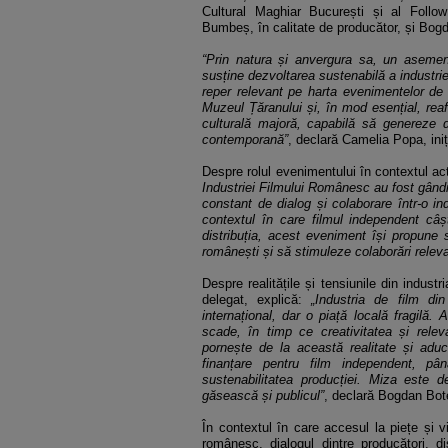
Cultural Maghiar București și al Follo
Bumbeș, în calitate de producător, și Bogd
“Prin natura și anvergura sa, un asemene
susține dezvoltarea sustenabilă a industrie
reper relevant pe harta evenimentelor de p
Muzeul Țăranului și, în mod esențial, reaf
culturală majoră, capabilă să genereze di
contemporană”
, declară Camelia Popa, iniți
Despre rolul evenimentului în contextul act
Industriei Filmului Românesc au fost gândit
constant de dialog și colaborare într-o in
contextul în care filmul independent câșt
distribuția, acest eveniment își propune
românești și să stimuleze colaborări releva
Despre realitățile și tensiunile din indu
delegat, explică:
„Industria de film d
internațional, dar o piață locală fragilă
scade, în timp ce creativitatea și relev
pornește de la această realitate și aduc
finanțare pentru film independent, pâ
sustenabilitatea producției. Miza este 
găsească și publicul”
, declară Bogdan Bot
În contextul în care accesul la piețe și v
românesc, dialogul dintre producători, dis