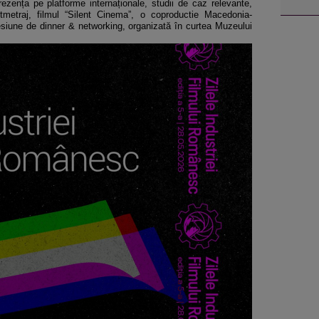
zența pe platforme internaționale, studii de caz relevante,
tmetraj, filmul “Silent Cinema”, o coproductie Macedonia-
iune de dinner & networking, organizată în curtea Muzeului