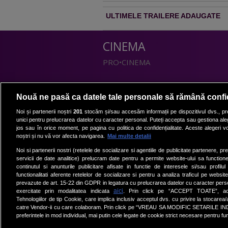
ULTIMELE TRAILERE ADAUGATE
CINEMA
PRO•CINEMA
DIVERTISMENT
Nouă ne pasă ca datele tale personale să rămână confi
PRO•TV
Noi și partenerii noștri
201
stocăm și/sau accesăm informații pe dispozitivul dvs., pre
unici pentru prelucrarea datelor cu caracter personal. Puteți accepta sau gestiona aleg
Romanii au talent
jos sau în orice moment, pe pagina cu politica de confidențialitate. Aceste alegeri vor
Vocea Romaniei
noștri și nu vă vor afecta navigarea.
Mai multe detalii
Las Fierbinti
Noi si partenerii nostri (retelele de socializare si agentiile de publicitate partenere, pr
La Maruta
servicii de date analitice) prelucram date pentru a permite website-ului sa function
continutul si anunturile publicitare afisate in functie de interesele si/sau profilu
Apropo TV
functionalitati aferente retelelor de socializare si pentru a analiza traficul pe website
prevazute de art. 15-22 din GDPR in legatura cu prelucrarea datelor cu caracter person
aici
exercitate prin modalitatea indicata
. Prin click pe “ACCEPT TOATE”, acce
Tehnologiilor de tip Cookie, care implica inclusiv acceptul dvs. cu privire la stocarea
catre Vendor-ii cu care colaboram. Prin click pe “VREAU SA MODIFIC SETARILE IN
preferintele in mod individual, mai putin cele legate de cookie strict necesare pentru fu