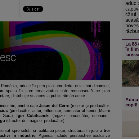
aduc 
captiv
cărui 
acasă 
poveșt
răzbun
La 88 
în fil
lansea
n România, aduce în prim-plan una dintre cele mai dinamice,
 un spațiu în care creativitatea este recunoscută pe plan
anțare, distribuție și acces la public rămân acute.
Adina 
copil!
ndustrie, printre care
Jesus del Cerro
(regizor și producător,
ciuc
(producător, actor, influencer, semnatar al seriei „Miami
n Sara),
Igor Cobileanski
(regizor, producător, scenarist,
ugu
(director de imagine, producător).
tat spre soluții și realitatea pieței, structurat în jurul a
trei
ctivi în industrie.
Agenda include perspective exclusive