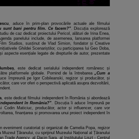
escu
, aduce în prim-plan provocările actuale ale filmului
 sunt bani pentru film. Ce facem?”
. Discuția explorează
tudiu de caz dedicat proiectului Pericol, alături de Irina Enea,
enda panelului include, de asemenea, lansarea platformei
lm Studios, susținut de Vlad Simion, fondator și Creative
nițiativele Ghildei Scenariștilor, cu participarea lui Geo Doba,
i aspecte esențiale legate de drepturile de autor, prezentate
Bumbeș
, este dedicat serialului independent românesc și
către platformele globale. Pornind de la întrebarea
„Cum a
duce împreună pe Igor Cobileanski, regizor și producător, și
cător, care vor oferi o perspectivă aplicată asupra dezvoltării,
endent.
a
, este dedicat filmului independent în România și abordează
 independent în România?”
. Discuția îi aduce împreună pe
i Codin Maticiuc, producător, actor și influencer, care vor
oltarea, finanțarea și promovarea unui proiect independent în
un eveniment curatoriat și organizat de Camelia Popa, regizor
 Muzeul Țăranului, cu sprijinul Muzeului Național al Țăranului
lian Trade Agency, al Dacin Sara, al Institutului Liszt - Centrul