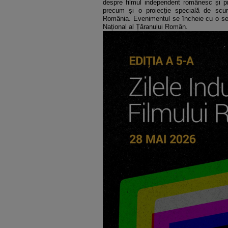
despre filmul independent românesc și pre
precum și o proiecție specială de scur
România. Evenimentul se încheie cu o ses
Național al Țăranului Român.