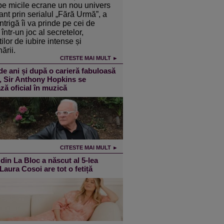
pe micile ecrane un nou univers
ant prin serialul „Fără Urmă”, a
intrigă îi va prinde pe cei de
într-un joc al secretelor,
ilor de iubire intense și
ării.
CITESTE MAI MULT ►
de ani și după o carieră fabuloasă
m, Sir Anthony Hopkins se
ză oficial în muzică
CITESTE MAI MULT ►
din La Bloc a născut al 5-lea
 Laura Cosoi are tot o fetiță