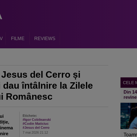
V
FILME
REVIEWS
 Jesus del Cerro și
CELE M
 dau întâlnire la Zilele
Din 1
lui Românesc
revine
ui
Etichete:
#Igor Cobileanski
iție,
#Codin Maticiuc
 Cinema
#Jesus del Cerro
7 mai 2026 21:12
nire
Toamn