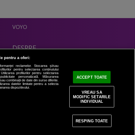
VOYO
DESPRE
Politica Confidentialitate
le pentru a oferi:
Contact
formanței reclamelor. Stocarea și/sau
filurilor pentru selectarea conținutului
Utilizarea profilurilor pentru selectarea
 publicitate personalizată. Măsurarea
ACCEPT TOATE
i sau combinații de date din surse diferite.
ilizarea datelor limitate pentru a selecta
anarea dispozitivului.
VREAU SA
MODIFIC SETARILE
INDIVIDUAL
RESPING TOATE