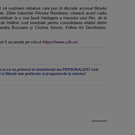
nt să susținem inițiative care pun în discuție accesul filmului
nale. Zilele Industriei Filmului Românesc creează acest cadru
ntribuie la o mai bună înțelegere a traseului unui film, de la
de întâlniri sunt esențiale pentru consolidarea relației dintre
andra Buzoianu și Cristina Simion, Follow Art Distribution,
ot fi accesate pe site-ul
https://www.zifr.ro/
.
.ro ca sa primesti in newsfeedul tau PERSONALIZAT cele
ii si filmele tale preferate si progamul de la cinema!