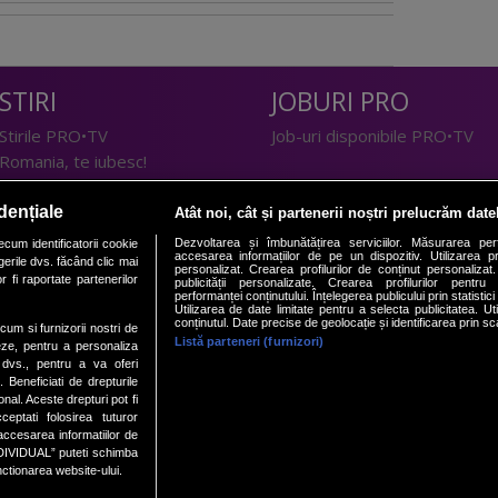
STIRI
JOBURI PRO
Stirile PRO•TV
Job-uri disponibile PRO•TV
Romania, te iubesc!
LIFESTYLE
dențiale
Atât noi, cât și partenerii noștri prelucrăm date
TEHNOLOGIE
Doctor de Bine
Dezvoltarea și îmbunătățirea serviciilor. Măsurarea per
cum identificatorii cookie
accesarea informațiilor de pe un dispozitiv. Utilizarea pro
erile dvs. făcând clic mai
I Like IT
Acasă
personalizat. Crearea profilurilor de conținut personalizat. 
 fi raportate partenerilor
publicității personalizate. Crearea profilurilor pentru
Acasă Gold
performanței conținutului. Înțelegerea publicului prin statistic
Utilizarea de date limitate pentru a selecta publicitatea. Ut
Perfecte
conținutul. Date precise de geolocație și identificarea prin sc
ecum si furnizorii nostri de
SPORT
DeBarbati
Listă parteneri (furnizori)
eze, pentru a personaliza
l dvs., pentru a va oferi
Foodstory
Sport.ro
. Beneficiati de drepturile
PRO•ARENA
al. Aceste drepturi pot fi
ptati folosirea tuturor
ECONOMIC
/accesarea informatiilor de
DIVIDUAL” puteti schimba
nctionarea website-ului.
iBani