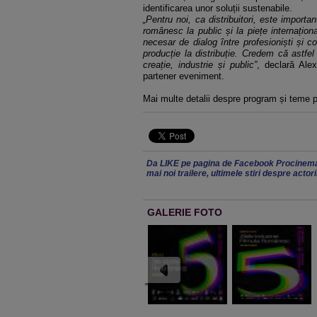
identificarea unor soluții sustenabile.
„Pentru noi, ca distribuitori, este importa
românesc la public și la piețe internațio
necesar de dialog între profesioniști și co
producție la distribuție. Credem că astfel 
creație, industrie și public”
, declară Alex
partener eveniment.
Mai multe detalii despre program și teme p
Da LIKE pe pagina de Facebook Procinema
mai noi trailere, ultimele stiri despre actor
GALERIE FOTO