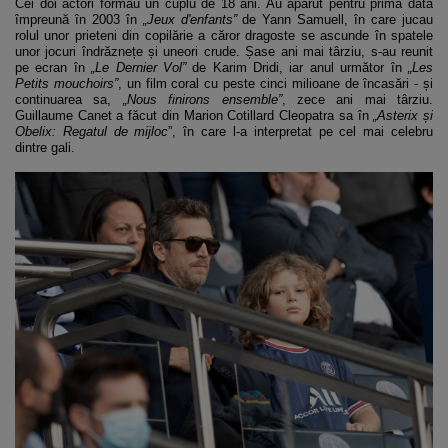
Cei doi actori formau un cuplu de 18 ani. Au apărut pentru prima dată
împreună în 2003 în
„Jeux d'enfants”
de Yann Samuell, în care jucau
rolul unor prieteni din copilărie a căror dragoste se ascunde în spatele
unor jocuri îndrăznețe și uneori crude. Șase ani mai târziu, s-au reunit
pe ecran în
„Le Dernier Vol”
de Karim Dridi, iar anul următor în
„Les
Petits mouchoirs”
, un film coral cu peste cinci milioane de încasări - și
continuarea sa,
„Nous finirons ensemble”
, zece ani mai târziu.
Guillaume Canet a făcut din Marion Cotillard Cleopatra sa în
„Asterix și
Obelix: Regatul de mijloc
”, în care l-a interpretat pe cel mai celebru
dintre gali.