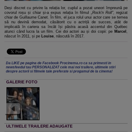
Deși discret cu privire la relația lor, cuplul a pozat uneori împreună pe
covorul roșu și chiar și-a expus relația în filmul
„Rock'n Roll”
, regizat
chiar de Guillaume Canet. În film, el juca rolul unui actor care se temea
să nu devină demodat, căsătorit cu o actriță de succes, atât de
implicată în cariera sa încât își păstra acasă accentul din Québec
atunci când lucra la un film. Cei doi actori au și doi copii: pe
Marcel
,
născut în 2011, și pe
Louise
, născută în 2017.
Da LIKE pe pagina de Facebook Procinema.ro ca sa primesti in
newsfeedul tau PERSONALIZAT cele mai noi trailere, ultimele stiri
despre actorii si filmele tale preferate si progamul de la cinema!
GALERIE FOTO
ULTIMELE TRAILERE ADAUGATE