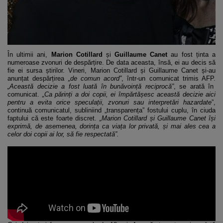
În ultimii ani,
Marion Cotillard
și
Guillaume Canet
au fost ținta a
numeroase zvonuri de despărțire. De data aceasta, însă, ei au decis să
fie ei sursa știrilor. Vineri, Marion Cotillard și Guillaume Canet și-au
anunțat despărțirea
„de comun acord”
, într-un comunicat trimis AFP.
„Această decizie a fost luată în bunăvoință reciprocă”
, se arată în
comunicat.
„Ca părinți a doi copii, ei împărtășesc această decizie aici
pentru a evita orice speculații, zvonuri sau interpretări hazardate
”,
continuă comunicatul, subliniind „transparența” fostului cuplu, în ciuda
faptului că este foarte discret.
„Marion Cotillard și Guillaume Canet își
exprimă, de asemenea, dorința ca viața lor privată, și mai ales cea a
celor doi copii ai lor, să fie respectată”.