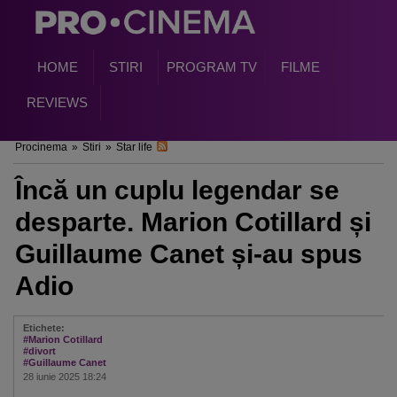
HOME
STIRI
PROGRAM TV
FILME
REVIEWS
Procinema
»
Stiri
»
Star life
Încă un cuplu legendar se
desparte. Marion Cotillard și
Guillaume Canet și-au spus
Adio
Etichete:
#Marion Cotillard
#divort
#Guillaume Canet
28 iunie 2025 18:24