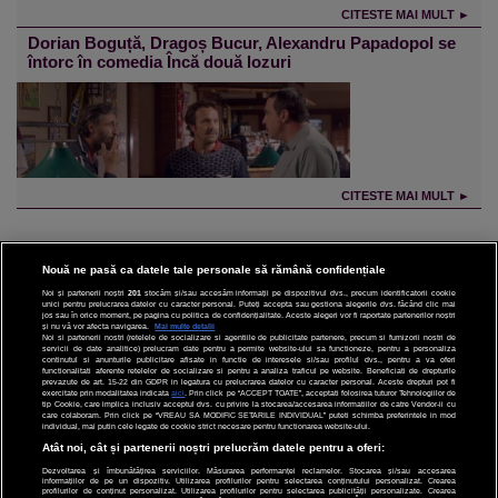
CITESTE MAI MULT ►
Dorian Boguță, Dragoș Bucur, Alexandru Papadopol se
întorc în comedia Încă două lozuri
CITESTE MAI MULT ►
Nouă ne pasă ca datele tale personale să rămână confidențiale
Noi și partenerii noștri
201
stocăm și/sau accesăm informații pe dispozitivul dvs., precum identificatorii cookie
unici pentru prelucrarea datelor cu caracter personal. Puteți accepta sau gestiona alegerile dvs. făcând clic mai
CINEMA
jos sau în orice moment, pe pagina cu politica de confidențialitate. Aceste alegeri vor fi raportate partenerilor noștri
și nu vă vor afecta navigarea.
Mai multe detalii
Noi si partenerii nostri (retelele de socializare si agentiile de publicitate partenere, precum si furnizorii nostri de
servicii de date analitice) prelucram date pentru a permite website-ului sa functioneze, pentru a personaliza
DIVERTISMENT
continutul si anunturile publicitare afisate in functie de interesele si/sau profilul dvs., pentru a va oferi
functionalitati aferente retelelor de socializare si pentru a analiza traficul pe website. Beneficiati de drepturile
prevazute de art. 15-22 din GDPR in legatura cu prelucrarea datelor cu caracter personal. Aceste drepturi pot fi
STIRI
exercitate prin modalitatea indicata
aici
. Prin click pe “ACCEPT TOATE”, acceptati folosirea tuturor Tehnologiilor de
tip Cookie, care implica inclusiv acceptul dvs. cu privire la stocarea/accesarea informatiilor de catre Vendor-ii cu
care colaboram. Prin click pe “VREAU SA MODIFIC SETARILE INDIVIDUAL” puteti schimba preferintele in mod
TEHNOLOGIE
individual, mai putin cele legate de cookie strict necesare pentru functionarea website-ului.
Atât noi, cât și partenerii noștri prelucrăm datele pentru a oferi:
SPORT
Dezvoltarea și îmbunătățirea serviciilor. Măsurarea performanței reclamelor. Stocarea și/sau accesarea
informațiilor de pe un dispozitiv. Utilizarea profilurilor pentru selectarea conținutului personalizat. Crearea
JOBURI PRO
profilurilor de conținut personalizat. Utilizarea profilurilor pentru selectarea publicității personalizate. Crearea