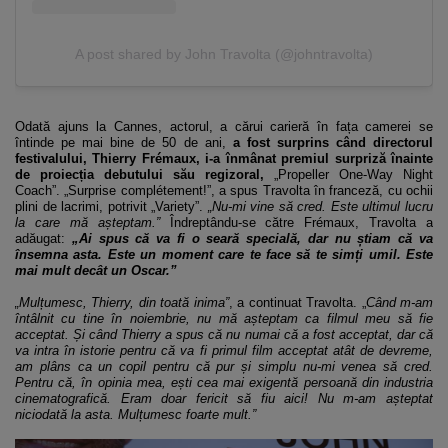
A post shared by John Travolta (@johntravolta)
Odată ajuns la Cannes, actorul, a cărui carieră în fața camerei se
întinde pe mai bine de 50 de ani,
a fost surprins când directorul
festivalului, Thierry Frémaux, i-a înmânat premiul surpriză înainte
de proiecția debutului său regizoral,
„Propeller One-Way Night
Coach”. „Surprise complétement!”, a spus Travolta în franceză, cu ochii
plini de lacrimi, potrivit „Variety”.
„Nu-mi vine să cred. Este ultimul lucru
la care mă așteptam.”
Îndreptându-se către Frémaux, Travolta a
adăugat:
„Ai spus că va fi o seară specială, dar nu știam că va
însemna asta. Este un moment care te face să te simți umil. Este
mai mult decât un Oscar.”
„Mulțumesc, Thierry, din toată inima”
, a continuat Travolta. „
Când m-am
întâlnit cu tine în noiembrie, nu mă așteptam ca filmul meu să fie
acceptat. Și când Thierry a spus că nu numai că a fost acceptat, dar că
va intra în istorie pentru că va fi primul film acceptat atât de devreme,
am plâns ca un copil pentru că pur și simplu nu-mi venea să cred.
Pentru că, în opinia mea, ești cea mai exigentă persoană din industria
cinematografică. Eram doar fericit să fiu aici! Nu m-am așteptat
niciodată la asta. Mulțumesc foarte mult.”