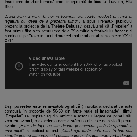
însoțitoare de zbor fermecătoare, interpretată de fiica lui Travolta, Ella
Bleu.
„Când John a venit la noi în toamnă, era foarte modest și timid în
legătură cu ideea de a prezenta filmul”
, a spus Frémaux publicului
prezent la proiecția de la Théâtre Debussy, dezvăluind că „Propeller” a
fost primul film ales pentru cea de-a 79-a ediție a festivalului francez și
numindu-l pe Travolta „unul dintre cei mai mari artiști ai secolelor XX și
XXI”.
Deși
povestea este semi-autobiografică
(Travolta a declarat că este
compusă în proporție de 50-50 din fapte reale și imaginație), filmul
„Propeller” se inspiră vag din amintirile actorului legate de primul său
zbor cu avionul, o experiență care a stârnit o obsesie de-o viață pentru
aviație:
„Este, de fapt, un film despre perspectiva plină de speranță a
unui copil”
, a explicat actorul.
„Când ești tânăr, asta vezi în tine sau
simți în tine, și asta vezi și la ceilalți oameni. Așadar, este vorba despre