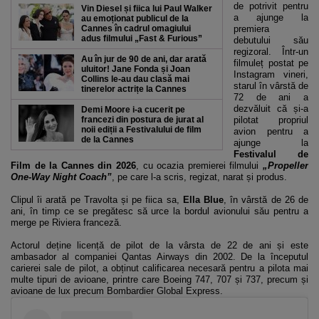
de potrivit pentru
Vin Diesel și fiica lui Paul Walker
a ajunge la
au emoționat publicul de la
Cannes în cadrul omagiului
premiera
adus filmului „Fast & Furious”
debutului său
regizoral. Într-un
Au în jur de 90 de ani, dar arată
filmuleț postat pe
uluitor! Jane Fonda și Joan
Instagram vineri,
Collins le-au dau clasă mai
starul în vârstă de
tinerelor actrițe la Cannes
72 de ani a
dezvăluit că și-a
Demi Moore i-a cucerit pe
francezi din postura de jurat al
pilotat propriul
noii ediții a Festivalului de film
avion pentru a
de la Cannes
ajunge la
Festivalul de
Film de la Cannes din 2026
, cu ocazia premierei filmului
„Propeller
One-Way Night Coach”
, pe care l-a scris, regizat, narat și produs.
Clipul îi arată pe Travolta și pe fiica sa,
Ella Blue
, în vârstă de 26 de
ani, în timp ce se pregătesc să urce la bordul avionului său pentru a
merge pe Riviera franceză.
Actorul deține licență de pilot de la vârsta de 22 de ani și este
ambasador al companiei Qantas Airways din 2002. De la începutul
carierei sale de pilot, a obținut calificarea necesară pentru a pilota mai
multe tipuri de avioane, printre care Boeing 747, 707 și 737, precum și
avioane de lux precum Bombardier Global Express.