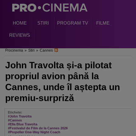
HOME
STIRI
PROGRAM TV
FILME
REVIEWS
Procinema
»
Stiri
»
Cannes
John Travolta și-a pilotat
propriul avion până la
Cannes, unde îl aștepta un
premiu-surpriză
Etichete:
#John Travolta
#Cannes
#Ella Blue Travolta
#Festivalul de Film de la Cannes 2026
#Propeller One-Way Night Coach