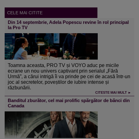
CELE MAI CITITE
Din 14 septembrie, Adela Popescu revine în rol principal
la Pro TV
Toamna aceasta, PRO TV și VOYO aduc pe micile
ecrane un nou univers captivant prin serialul „Fără
Urmă”, a cărui intrigă îi va prinde pe cei de acasă într-un
joc al secretelor, poveștilor de iubire intense și
răzbunării.
CITESTE MAI MULT ►
Banditul zburător, cel mai prolific spărgător de bănci din
Canada