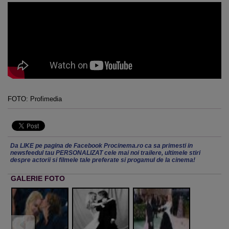
FOTO: Profimedia
Da LIKE pe pagina de Facebook Procinema.ro ca sa primesti in
newsfeedul tau PERSONALIZAT cele mai noi trailere, ultimele stiri
despre actorii si filmele tale preferate si progamul de la cinema!
GALERIE FOTO