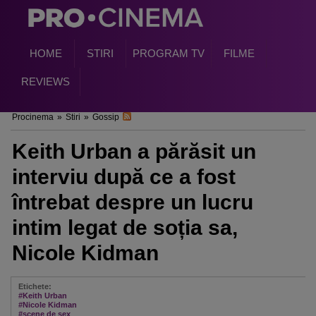
HOME
STIRI
PROGRAM TV
FILME
REVIEWS
Procinema
»
Stiri
»
Gossip
Keith Urban a părăsit un
interviu după ce a fost
întrebat despre un lucru
intim legat de soția sa,
Nicole Kidman
Etichete:
#Keith Urban
#Nicole Kidman
#scene de sex