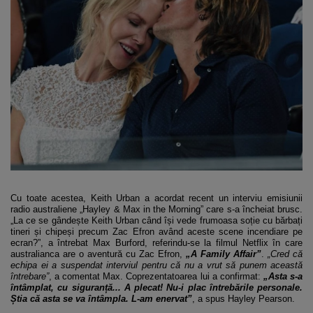
Cu toate acestea, Keith Urban a acordat recent un interviu emisiunii
radio australiene „Hayley & Max in the Morning” care s-a încheiat brusc.
„La ce se gândește Keith Urban când își vede frumoasa soție cu bărbați
tineri și chipeși precum Zac Efron având aceste scene incendiare pe
ecran?”, a întrebat Max Burford, referindu-se la filmul Netflix în care
australianca are o aventură cu Zac Efron,
„A Family Affair”
.
„Cred că
echipa ei a suspendat interviul pentru că nu a vrut să punem această
întrebare”
, a comentat Max. Coprezentatoarea lui a confirmat:
„Asta s-a
întâmplat, cu siguranță... A plecat! Nu-i plac întrebările personale.
Știa că asta se va întâmpla. L-am enervat”
, a spus Hayley Pearson.