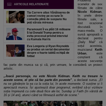
Problema
scenelor de sex
ARTICOLE RELATIONATE
filmate de către
Nicole Kidman
,
Tia Carrere alias Vânătoarea de
în unele dintre
comori revine pe ecrane în
comedia plină de suspans Nu
filmele sale, a
poți săruta mireasa
fost ocazional
discutată în
Paramount îi va plăti 16 milioane
mass-media. O
$ lui Donald Trump pentru a
sursă apropiată a
evita procesul privind interviul
declarat pentru
cu Kamala Harris
„Daily Mail” că
soțul acesteia,
Eva Longoria și Ryan Reynolds
au produs un serial documentar
muzicianul
Keith
despre o foarte iubită echipă de
Urban
, este
fotbal
conștient că
aceste secvențe
fac parte din munca sa și că, prin urmare, le consideră un proiect
artistic.
„Joacă personaje, nu este Nicole Kidman. Keith nu tresare la
aceste scene, el știe că fac parte din poveste”
, a declarat sursa.
„El
nu se gândește la ea ca la soția lui, în acele momente. O susține și îi
apreciază munca. Își ajustează doar programul, evitând să-și viziteze
soția împreună cu cele două fiice ale lor, Sunday și Faith (în vârstă de
16 și 14 ani), atunci când se filmează astfel de scene.”