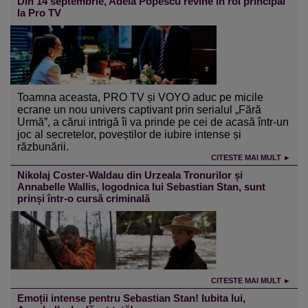
Din 14 septembrie, Adela Popescu revine în rol principal
la Pro TV
Toamna aceasta, PRO TV și VOYO aduc pe micile
ecrane un nou univers captivant prin serialul „Fără
Urmă”, a cărui intrigă îi va prinde pe cei de acasă într-un
joc al secretelor, poveștilor de iubire intense și
răzbunării.
CITESTE MAI MULT ►
Nikolaj Coster-Waldau din Urzeala Tronurilor și
Annabelle Wallis, logodnica lui Sebastian Stan, sunt
prinși într-o cursă criminală
CITESTE MAI MULT ►
Emoții intense pentru Sebastian Stan! Iubita lui,