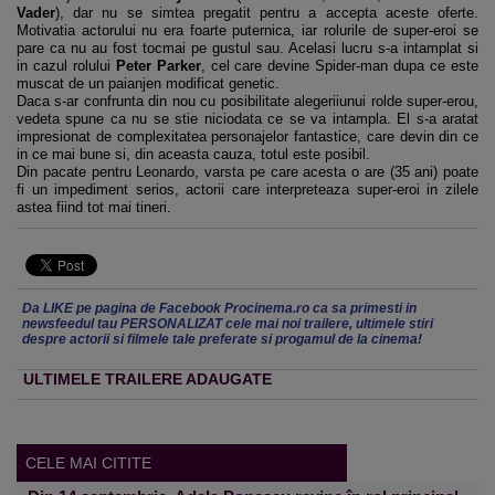
Vader
), dar nu se simtea pregatit pentru a accepta aceste oferte.
Motivatia actorului nu era foarte puternica, iar rolurile de super-eroi se
pare ca nu au fost tocmai pe gustul sau. Acelasi lucru s-a intamplat si
in cazul rolului
Peter Parker
, cel care devine Spider-man dupa ce este
muscat de un paianjen modificat genetic.
Daca s-ar confrunta din nou cu posibilitate alegeriiunui rolde super-erou,
vedeta spune ca nu se stie niciodata ce se va intampla. El s-a aratat
impresionat de complexitatea personajelor fantastice, care devin din ce
in ce mai bune si, din aceasta cauza, totul este posibil.
Din pacate pentru Leonardo, varsta pe care acesta o are (35 ani) poate
fi un impediment serios, actorii care interpreteaza super-eroi in zilele
astea fiind tot mai tineri.
Da LIKE pe pagina de Facebook Procinema.ro ca sa primesti in
newsfeedul tau PERSONALIZAT cele mai noi trailere, ultimele stiri
despre actorii si filmele tale preferate si progamul de la cinema!
ULTIMELE TRAILERE ADAUGATE
CELE MAI CITITE