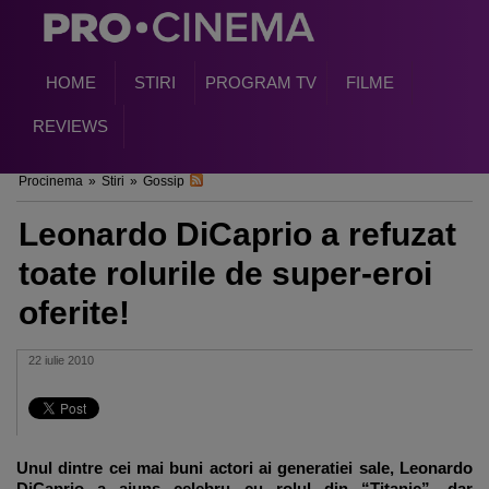
HOME
STIRI
PROGRAM TV
FILME
REVIEWS
Procinema
»
Stiri
»
Gossip
Leonardo DiCaprio a refuzat
toate rolurile de super-eroi
oferite!
22 iulie 2010
Unul dintre cei mai buni actori ai generatiei sale,
Leonardo
DiCaprio
a ajuns celebru cu rolul din “
Titanic
”, dar