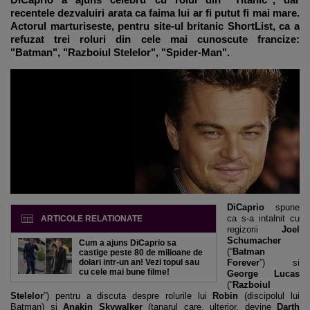
recentele dezvaluiri arata ca faima lui ar fi putut fi mai mare.
Actorul marturiseste, pentru site-ul britanic
ShortList
, ca a
refuzat trei roluri din cele mai cunoscute francize:
"
Batman"
, "
Razboiul Stelelor
", "
Spider-Man
".
DiCaprio
spune
ca s-a intalnit cu
ARTICOLE RELATIONATE
regizorii
Joel
Schumacher
Cum a ajuns DiCaprio sa
(“
Batman
castige peste 80 de milioane de
dolari intr-un an! Vezi topul sau
Forever
”) si
cu cele mai bune filme!
George Lucas
(“
Razboiul
Stelelor
”) pentru a discuta despre rolurile lui
Robin
(discipolul lui
Batman) si
Anakin Skywalker
(tanarul care, ulterior, devine
Darth