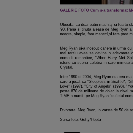
GALERIE FOTO Cum s-a transformat M
Obosita, cu doar putin machiaj si foarte s
'90. Pana si tinuta aleasa de Meg Ryan a f
neagra, simpla, fara maneci,si fara prea mul
Meg Ryan si-a inceput cariera in urma cu 3
mai tarziu avea sa devina o adevarata ce
comedii romantice, "When Harry Met Sally"
istorie cu scena celebra in care mimeaza 
Crystal.
Intre 1990 si 2004, Meg Ryan era cea mai pr
care a jucat ca "Sleepless in Seattle", "S
Love" (1997), "City of Angels" (1998), "Y
peste 870 de milioane de dolari la nivel m
TIME a numit- pe Meg Ryan "sufletul come
Divortata, Meg Ryan, in varsta de 50 de an
Sursa foto: Getty/Hepta