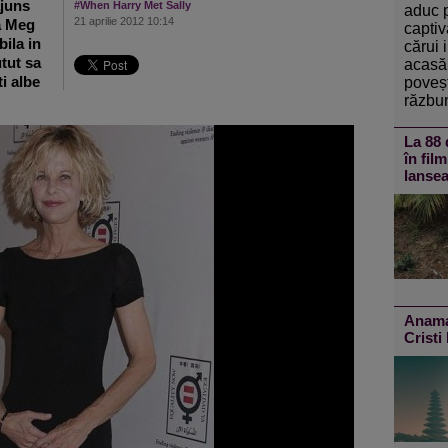
ajuns
#When Harry Met Sally
aduc 
21 aprilie 2012 10:14
a Meg
captiv
bila in
cărui 
tut sa
acasă 
i albe
poveșt
răzbun
La 88 
în fil
lansea
Anamar
Cristi