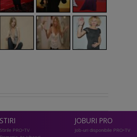
STIRI
JOBURI PRO
Stirile PRO•TV
Job-uri disponibile PRO•TV