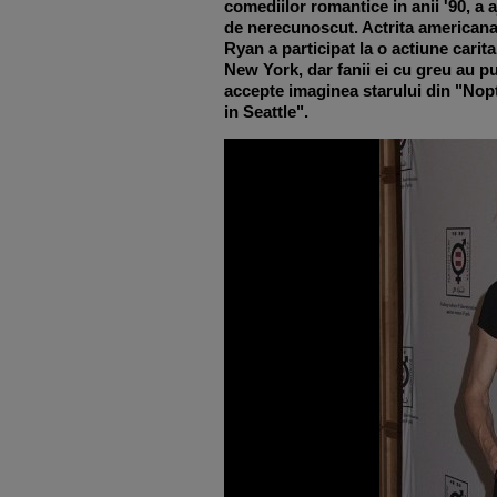
comediilor romantice in anii '90, a 
de nerecunoscut. Actrita american
Ryan a participat la o actiune carita
New York, dar fanii ei cu greu au pu
accepte imaginea starului din "Nopt
in Seattle".