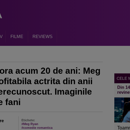
V
FILME
REVIEWS
ora acum 20 de ani: Meg
CELE M
itabila actrita din anii
Din 1
nerecunoscut. Imaginile
revine
e fani
re
Etichete:
#Meg Ryan
Toamn
#comedie romantica