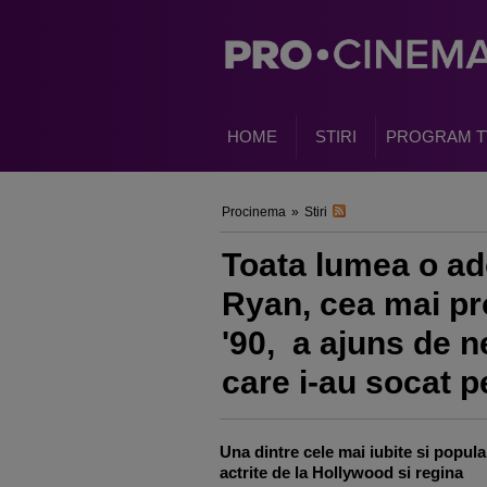
HOME
STIRI
PROGRAM T
Procinema
»
Stiri
Toata lumea o ad
Ryan, cea mai prof
'90, a ajuns de 
care i-au socat p
Una dintre cele mai iubite si popula
actrite de la Hollywood si regina