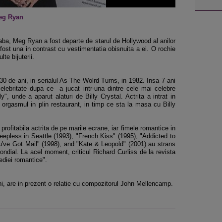
eg Ryan
laba, Meg Ryan a fost departe de starul de Hollywood al anilor
ost una in contrast cu vestimentatia obisnuita a ei. O rochie
te bijuterii.
0 de ani, in serialul As The Wolrd Turns, in 1982. Insa 7 ani
lebritate dupa ce a jucat intr-una dintre cele mai celebre
, unde a aparut alaturi de Billy Crystal. Actrita a intrat in
orgasmul in plin restaurant, in timp ce sta la masa cu Billy
ofitabila actrita de pe marile ecrane, iar fimele romantice in
leepless in Seattle (1993), "French Kiss" (1995), "Addicted to
ou've Got Mail" (1998), and "Kate & Leopold" (2001) au strans
ondial. La acel moment, criticul Richard Curliss de la revista
diei romantice".
i, are in prezent o relatie cu compozitorul John Mellencamp.