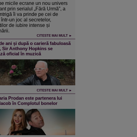
pe micile ecrane un nou univers
ant prin serialul „Fără Urmă”, a
intrigă îi va prinde pe cei de
într-un joc al secretelor,
ilor de iubire intense și
ării.
CITESTE MAI MULT ►
de ani și după o carieră fabuloasă
m, Sir Anthony Hopkins se
ză oficial în muzică
CITESTE MAI MULT ►
ia Prodan este partenera lui
 Iacob în Complotul bonelor