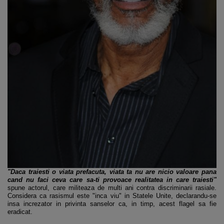
"Daca traiesti o viata prefacuta, viata ta nu are nicio valoare pana
cand nu faci ceva care sa-ti provoace realitatea in care traiesti"
spune actorul, care militeaza de multi ani contra discriminarii rasiale.
Considera ca rasismul este "inca viu" in Statele Unite, declarandu-se
insa increzator in privinta sanselor ca, in timp, acest flagel sa fie
eradicat.