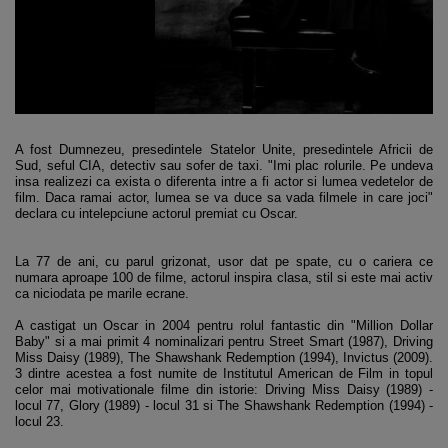
A fost Dumnezeu, presedintele Statelor Unite, presedintele Africii de
Sud, seful CIA, detectiv sau sofer de taxi. "Imi plac rolurile. Pe undeva
insa realizezi ca exista o diferenta intre a fi actor si lumea vedetelor de
film. Daca ramai actor, lumea se va duce sa vada filmele in care joci"
declara cu intelepciune actorul premiat cu Oscar.
La 77 de ani, cu parul grizonat, usor dat pe spate, cu o cariera ce
numara aproape 100 de filme, actorul inspira clasa, stil si este mai activ
ca niciodata pe marile ecrane.
A castigat un Oscar in 2004 pentru rolul fantastic din "Million Dollar
Baby" si a mai primit 4 nominalizari pentru Street Smart (1987), Driving
Miss Daisy (1989), The Shawshank Redemption (1994), Invictus (2009).
3 dintre acestea a fost numite de Institutul American de Film in topul
celor mai motivationale filme din istorie: Driving Miss Daisy (1989) -
locul 77, Glory (1989) - locul 31 si The Shawshank Redemption (1994) -
locul 23.