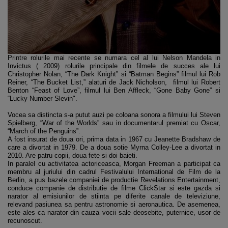
Printre rolurile mai recente se numara cel al lui Nelson Mandela in
Invictus ( 2009) rolurile principale din filmele de succes ale lui
Christopher Nolan, “The Dark Knight” si “Batman Begins” filmul lui Rob
Reiner, “The Bucket List,” alaturi de Jack Nicholson, filmul lui Robert
Benton “Feast of Love”, filmul lui Ben Affleck, “Gone Baby Gone” si
“Lucky Number Slevin".
Vocea sa distincta s-a putut auzi pe coloana sonora a filmului lui Steven
Spielberg, “War of the Worlds” sau in documentarul premiat cu Oscar,
“March of the Penguins”.
A fost insurat de doua ori, prima data in 1967 cu Jeanette Bradshaw de
care a divortat in 1979. De a doua sotie Myrna Colley-Lee a divortat in
2010. Are patru copii, doua fete si doi baieti.
In paralel cu activitatea actoriceasca, Morgan Freeman a participat ca
membru al juriului din cadrul Festivalului International de Film de la
Berlin, a pus bazele companiei de productie Revelations Entertainment,
conduce companie de distributie de filme ClickStar si este gazda si
narator al emisiunilor de stiinta pe diferite canale de televiziune,
relevand pasiunea sa pentru astronomie si aeronautica. De asemenea,
este ales ca narator din cauza vocii sale deosebite, puternice, usor de
recunoscut.