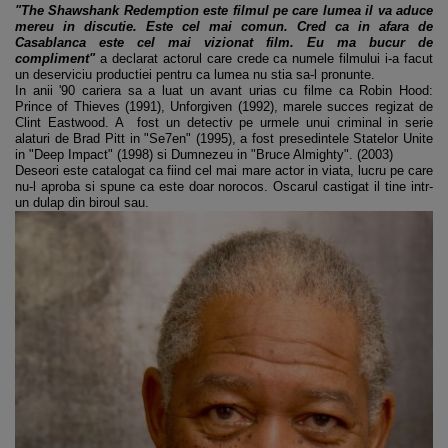
"The Shawshank Redemption este filmul pe care lumea il va aduce
mereu in discutie. Este cel mai comun. Cred ca in afara de
Casablanca este cel mai vizionat film. Eu ma bucur de
compliment"
a declarat actorul care crede ca numele filmului i-a facut
un deserviciu productiei pentru ca lumea nu stia sa-l pronunte.
In anii '90 cariera sa a luat un avant urias cu filme ca Robin Hood:
Prince of Thieves (1991), Unforgiven (1992), marele succes regizat de
Clint Eastwood. A fost un detectiv pe urmele unui criminal in serie
alaturi de Brad Pitt in "Se7en" (1995), a fost presedintele Statelor Unite
in "Deep Impact" (1998) si Dumnezeu in "Bruce Almighty". (2003)
Deseori este catalogat ca fiind cel mai mare actor in viata, lucru pe care
nu-l aproba si spune ca este doar norocos. Oscarul castigat il tine intr-
un dulap din biroul sau.