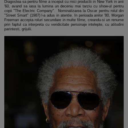
Dragostea sa pentru filme a inceput cu mici productii in New York in anii
'60, avand sa iasa la lumina un deceniu mai tarziu cu show-ul pentru
copii "The Electric Company". Nominalizarea la Oscar pentru rolul din
"Street Smart" (1987) l-a adus in atentie. In perioada anilor '80, Morgan
Freeman accepta roluri secundare in multe filme, creandu-si un renume
prin faptul ca interpreta cu veridicitate personaje intelepte, cu atitudini
parintesti, grijulii.