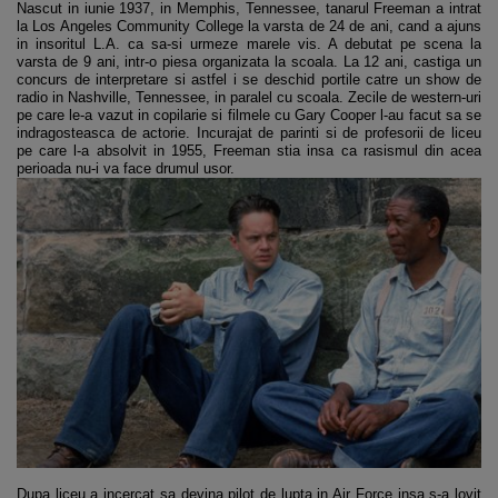
Nascut in iunie 1937, in Memphis, Tennessee, tanarul Freeman a intrat
la Los Angeles Community College la varsta de 24 de ani, cand a ajuns
in insoritul L.A. ca sa-si urmeze marele vis. A debutat pe scena la
varsta de 9 ani, intr-o piesa organizata la scoala. La 12 ani, castiga un
concurs de interpretare si astfel i se deschid portile catre un show de
radio in Nashville, Tennessee, in paralel cu scoala. Zecile de western-uri
pe care le-a vazut in copilarie si filmele cu Gary Cooper l-au facut sa se
indragosteasca de actorie. Incurajat de parinti si de profesorii de liceu
pe care l-a absolvit in 1955, Freeman stia insa ca rasismul din acea
perioada nu-i va face drumul usor.
Dupa liceu a incercat sa devina pilot de lupta in Air Force insa s-a lovit