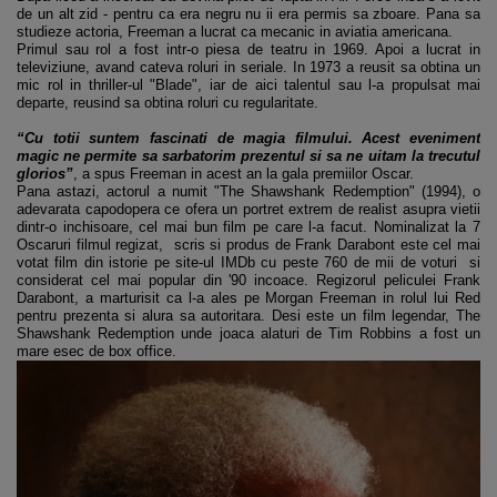
de un alt zid - pentru ca era negru nu ii era permis sa zboare. Pana sa
studieze actoria, Freeman a lucrat ca mecanic in aviatia americana.
Primul sau rol a fost intr-o piesa de teatru in 1969. Apoi a lucrat in
televiziune, avand cateva roluri in seriale. In 1973 a reusit sa obtina un
mic rol in thriller-ul "Blade", iar de aici talentul sau l-a propulsat mai
departe, reusind sa obtina roluri cu regularitate.
“Cu totii suntem fascinati de magia filmului. Acest eveniment
magic ne permite sa sarbatorim prezentul si sa ne uitam la trecutul
glorios”
, a spus Freeman in acest an la gala premiilor Oscar.
Pana astazi, actorul a numit "The Shawshank Redemption" (1994), o
adevarata capodopera ce ofera un portret extrem de realist asupra vietii
dintr-o inchisoare, cel mai bun film pe care l-a facut. Nominalizat la 7
Oscaruri filmul regizat, scris si produs de Frank Darabont este cel mai
votat film din istorie pe site-ul IMDb cu peste 760 de mii de voturi si
considerat cel mai popular din '90 incoace. Regizorul peliculei Frank
Darabont, a marturisit ca l-a ales pe Morgan Freeman in rolul lui Red
pentru prezenta si alura sa autoritara. Desi este un film legendar, The
Shawshank Redemption unde joaca alaturi de Tim Robbins a fost un
mare esec de box office.