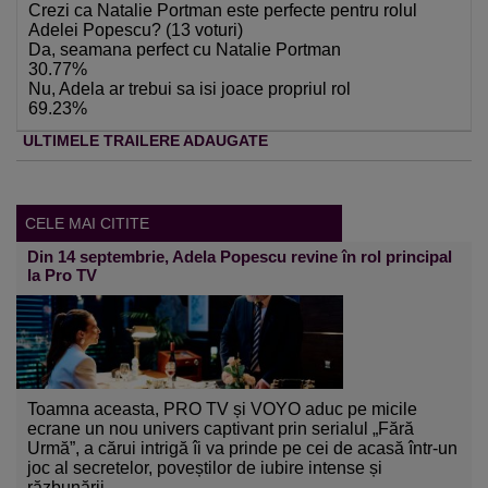
Crezi ca Natalie Portman este perfecte pentru rolul
Adelei Popescu? (13 voturi)
Da, seamana perfect cu Natalie Portman
30.77%
Nu, Adela ar trebui sa isi joace propriul rol
69.23%
ULTIMELE TRAILERE ADAUGATE
CELE MAI CITITE
Din 14 septembrie, Adela Popescu revine în rol principal
la Pro TV
Toamna aceasta, PRO TV și VOYO aduc pe micile
ecrane un nou univers captivant prin serialul „Fără
Urmă”, a cărui intrigă îi va prinde pe cei de acasă într-un
joc al secretelor, poveștilor de iubire intense și
răzbunării.