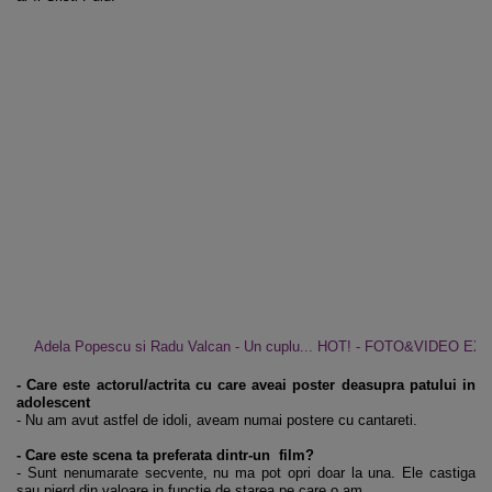
Adela Popescu si Radu Valcan - Un cuplu... HOT! - FOTO&VIDEO EX
- Care este actorul/actrita cu care aveai poster deasupra patului in
adolescent
- Nu am avut astfel de idoli, aveam numai postere cu cantareti.
- Care este scena ta preferata dintr-un film?
- Sunt nenumarate secvente, nu ma pot opri doar la una. Ele castiga
sau pierd din valoare in functie de starea pe care o am.