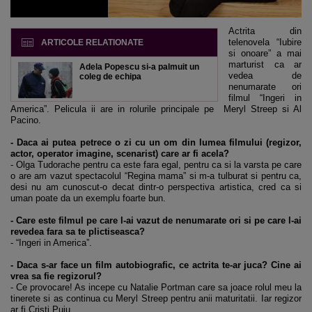
Actrita din
telenovela “Iubire
ARTICOLE RELATIONATE
si onoare” a mai
marturist ca ar
Adela Popescu si-a palmuit un
vedea de
coleg de echipa
nenumarate ori
filmul “Ingeri in
America”. Pelicula ii are in rolurile principale pe Meryl Streep si Al
Pacino.
- Daca ai putea petrece o zi cu un om din lumea filmului (regizor,
actor, operator imagine, scenarist) care ar fi acela?
- Olga Tudorache pentru ca este fara egal, pentru ca si la varsta pe care
o are am vazut spectacolul “Regina mama” si m-a tulburat si pentru ca,
desi nu am cunoscut-o decat dintr-o perspectiva artistica, cred ca si
uman poate da un exemplu foarte bun.
- Care este filmul pe care l-ai vazut de nenumarate ori si pe care l-ai
revedea fara sa te plictiseasca?
- “Ingeri in America”.
- Daca s-ar face un film autobiografic, ce actrita te-ar juca? Cine ai
vrea sa fie regizorul?
- Ce provocare! As incepe cu Natalie Portman care sa joace rolul meu la
tinerete si as continua cu Meryl Streep pentru anii maturitatii. Iar regizor
ar fi Cristi Puiu.