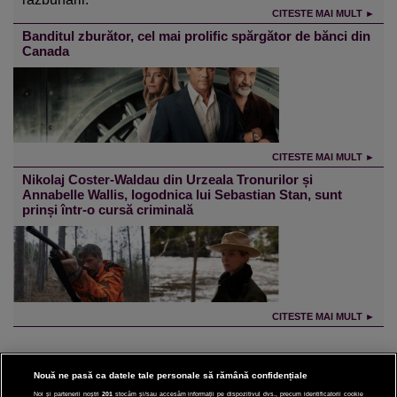
CITESTE MAI MULT ►
Banditul zburător, cel mai prolific spărgător de bănci din
Canada
CITESTE MAI MULT ►
Nikolaj Coster-Waldau din Urzeala Tronurilor și
Annabelle Wallis, logodnica lui Sebastian Stan, sunt
prinși într-o cursă criminală
CITESTE MAI MULT ►
Nouă ne pasă ca datele tale personale să rămână confidențiale
Noi și partenerii noștri
201
stocăm și/sau accesăm informații pe dispozitivul dvs., precum identificatorii cookie