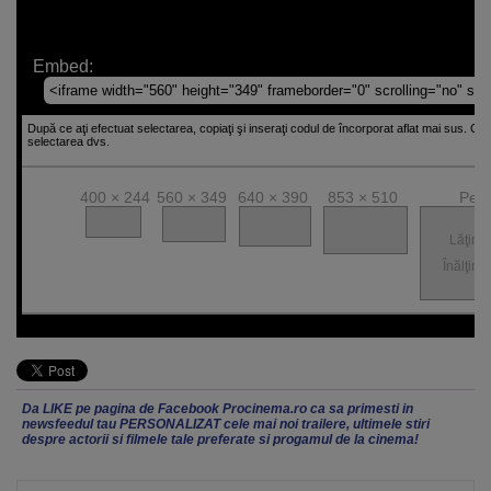
Embed:
După ce aţi efectuat selectarea, copiaţi şi inseraţi codul de încorporat aflat mai sus. Cod
selectarea dvs.
400 × 244
560 × 349
640 × 390
853 × 510
Pers
Lăţime
Înălţime
Da LIKE pe pagina de Facebook Procinema.ro ca sa primesti in
newsfeedul tau PERSONALIZAT cele mai noi trailere, ultimele stiri
despre actorii si filmele tale preferate si progamul de la cinema!