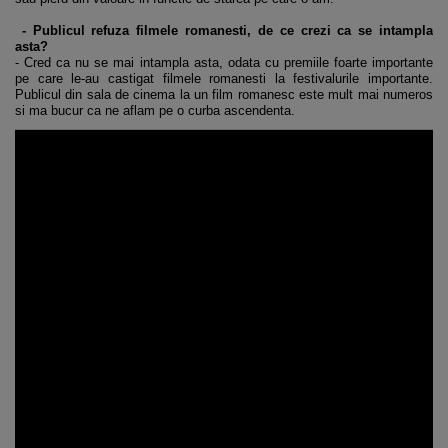
- Publicul refuza filmele romanesti, de ce crezi ca se intampla
asta?
- Cred ca nu se mai intampla asta, odata cu premiile foarte importante
pe care le-au castigat filmele romanesti la festivalurile importante.
Publicul din sala de cinema la un film romanesc este mult mai numeros
si ma bucur ca ne aflam pe o curba ascendenta.