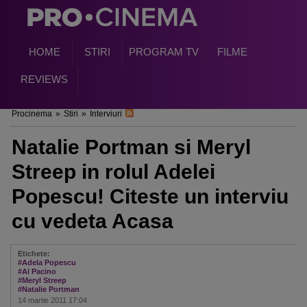
HOME
STIRI
PROGRAM TV
FILME
REVIEWS
Procinema
»
Stiri
»
Interviuri
Natalie Portman si Meryl
Streep in rolul Adelei
Popescu! Citeste un interviu
cu vedeta Acasa
Etichete:
#Adela Popescu
#Al Pacino
#Meryl Streep
#Natalie Portman
14 martie 2011 17:04