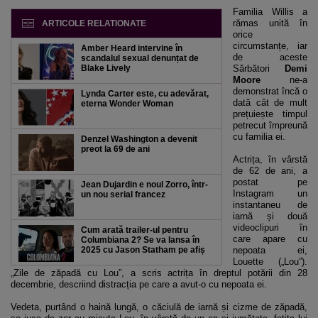
Familia Willis a
rămas unită în
ARTICOLE RELATIONATE
orice
circumstanțe, iar
Amber Heard intervine în
de aceste
scandalul sexual denunțat de
Blake Lively
Sărbători
Demi
Moore
ne-a
demonstrat încă o
Lynda Carter este, cu adevărat,
dată cât de mult
eterna Wonder Woman
prețuiește timpul
petrecut împreună
cu familia ei.
Denzel Washington a devenit
preot la 69 de ani
Actrița, în vârstă
de 62 de ani, a
postat pe
Jean Dujardin e noul Zorro, într-
Instagram un
un nou serial francez
instantaneu de
iarnă și două
videoclipuri în
Cum arată trailer-ul pentru
care apare cu
Columbiana 2? Se va lansa în
2025 cu Jason Statham pe afiș
nepoata ei,
Louette („Lou”).
„Zile de zăpadă cu Lou”, a scris actrița în dreptul potării din 28
decembrie, descriind distracția pe care a avut-o cu nepoata ei.
Vedeta, purtând o haină lungă, o căciulă de iarnă și cizme de zăpadă,