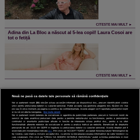
CITESTE MAI MULT ►
Adina din La Bloc a născut al 5-lea copil! Laura Cosoi are
tot o fetiță
CITESTE MAI MULT ►
Nouă ne pasă ca datele tale personale să rămână confidențiale
Noi și partenerii noștri
201
stocăm și/sau accesăm informații pe dispozitivul dvs., precum identificatorii cookie
unici pentru prelucrarea datelor cu caracter personal. Puteți accepta sau gestiona alegerile dvs. făcând clic mai
CINEMA
jos sau în orice moment, pe pagina cu politica de confidențialitate. Aceste alegeri vor fi raportate partenerilor noștri
și nu vă vor afecta navigarea.
Mai multe detalii
Noi si partenerii nostri (retelele de socializare si agentiile de publicitate partenere, precum si furnizorii nostri de
servicii de date analitice) prelucram date pentru a permite website-ului sa functioneze, pentru a personaliza
DIVERTISMENT
continutul si anunturile publicitare afisate in functie de interesele si/sau profilul dvs., pentru a va oferi
functionalitati aferente retelelor de socializare si pentru a analiza traficul pe website. Beneficiati de drepturile
prevazute de art. 15-22 din GDPR in legatura cu prelucrarea datelor cu caracter personal. Aceste drepturi pot fi
STIRI
exercitate prin modalitatea indicata
aici
. Prin click pe “ACCEPT TOATE”, acceptati folosirea tuturor Tehnologiilor de
tip Cookie, care implica inclusiv acceptul dvs. cu privire la stocarea/accesarea informatiilor de catre Vendor-ii cu
care colaboram. Prin click pe “VREAU SA MODIFIC SETARILE INDIVIDUAL” puteti schimba preferintele in mod
TEHNOLOGIE