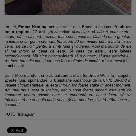
Iar ieri,
Emma Heming
, actuala soție a lui Bruce, a anunțat că
iubirea
lor a împlinit 17 ani
.
„Aniversările obișnuiau să aducă entuziasm -
acum, să fiu sinceră, trezesc toate sentimentele, lăsându-mi o greutate
în inimă și un gol în stomac. Îmi acord 30 de minute pentru a sta în „de
ce el, de ce noi”, pentru a simți furia și durerea. Apoi mă scutur de ele
și mă întorc la ceea ce este. Și ceea ce este... este iubirea
necondiționată. Mă simt binecuvântată să o cunosc, și asta datorită lui.
Aș face totul din nou și din nou într-o bătaie de inimă”
, a fost mesajul ei
emoționant.
Demi Moore a oferit și o actualizare a stării lui Bruce Willis la începutul
acestei luni, spunându-i lui Christiane Amanpour de la CNN:
„Având în
vedere circumstanțele, el este într-un loc foarte stabil în acest moment.
Am mai spus asta și înainte, dar o spun foarte sincer: este atât de
important pentru oricine care se confruntă cu acest lucru să se
întâlnească cu ei acolo unde sunt. Și din acel loc, există atâta iubire și
bucurie.”
FOTO: Instagram