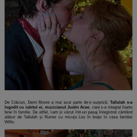
De Crăciun, Demi Moore a mai avut parte de-o surpriză:
Tallulah s-a
logodit cu iubitul ei, muzicianul Justin Acee
, care s-a integrat foarte
bine în familie. De altfel, l-am și văzut într-un pasaj înregistrat cântând
alături de Tallulah și Rumer cu micuța Lou în brațe în casa familiei
Willis.