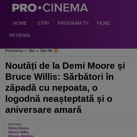
HOME
STIRI
PROGRAM TV
FILME
REVIEWS
Procinema
»
Stiri
»
Star life
Noutăți de la Demi Moore și
Bruce Willis: Sărbători în
zăpadă cu nepoata, o
logodnă neașteptată și o
aniversare amară
Etichete:
#Demi Moore
#Bruce Willis
#Emma Heming