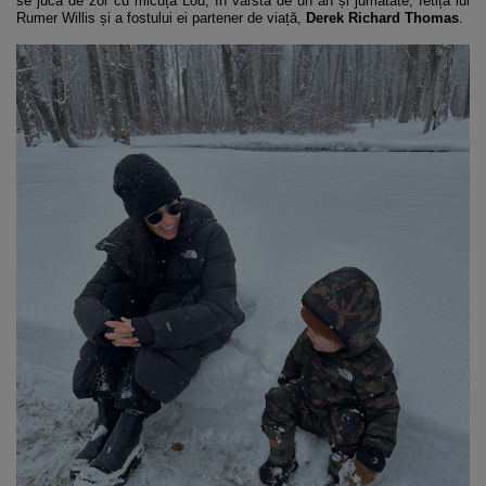
se juca de zor cu micuța Lou, în vârstă de un an și jumătate, fetița lui
Rumer Willis și a fostului ei partener de viață,
Derek Richard Thomas
.