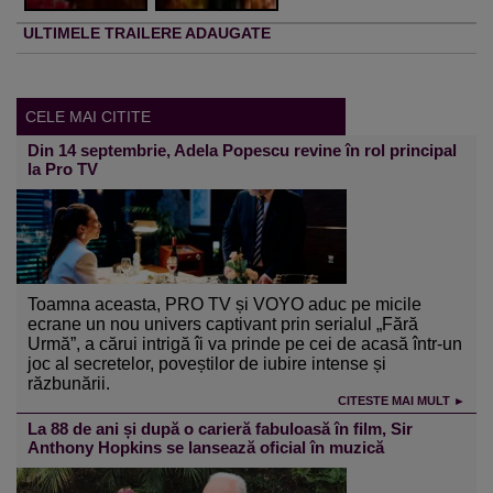
ULTIMELE TRAILERE ADAUGATE
CELE MAI CITITE
Din 14 septembrie, Adela Popescu revine în rol principal
la Pro TV
Toamna aceasta, PRO TV și VOYO aduc pe micile
ecrane un nou univers captivant prin serialul „Fără
Urmă”, a cărui intrigă îi va prinde pe cei de acasă într-un
joc al secretelor, poveștilor de iubire intense și
răzbunării.
CITESTE MAI MULT ►
La 88 de ani și după o carieră fabuloasă în film, Sir
Anthony Hopkins se lansează oficial în muzică