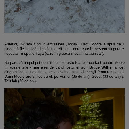
Anterior, invitată fiind în emisiunea „Today”, Demi Moore a spus că îi
place să fie bunică, dezvăluind că Lou - care este în prezent singura ei
nepoată - îi spune Yaya (care în greacă înseamnă „bunică”).
Se pare că timpul petrecut în familie este foarte important pentru Moore
în aceste zile - mai ales de când fostul ei soț,
Bruce Willis
, a fost
diagnosticat cu afazie, care a evoluat spre demență frontotemporală.
Demi Moore are 3 fiice cu el, pe Rumer (36 de ani), Scout (33 de ani) și
Tallulah (30 de ani).