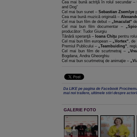
Cea mai bună actriţă în rolul secundar –
and Dog“
Cel mai bun sunet –
Sebastian Zsemlye
p
Cea mai bună muzică originală –
Alexand
Cel mai bun film de debut –
„Imaculat
“
de
Cel mai bun film documentar –
„Spio
producător: Tudor Giurgiu
Tânără speranţă –
Ioana Chiţu
pentru rolul
Cel mai bun film european –
„Vortex
“
, de
Premiul Publicului –
„Teambuiding“
, reg
Cel mai bun film de scurtmetraj –
„Vre
Bogdana, Andra Gheorghiu
Cel mai bun scurtmetraj de animaţie –
„Vi
Da LIKE pe pagina de Facebook Procinema
mai noi trailere, ultimele stiri despre actor
GALERIE FOTO