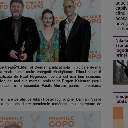
aduc 
captiv
cărui 
acasă 
poveșt
răzbun
Nikola
Tronur
logodn
prinși
de treabă“/„Men of Deeds“
a ridicat sala în picioare de mai
t rostit la mai multe categorii câștigătoare. Filmul a luat
6
realizată de
Paul Negoescu
, pentru cel mai bun scenariu,
dor
, cel mai bun montaj, realizat de
Eugen Kelemen
(soțul
bun actor în rol secundar:
Vasile Muraru
, pentru interpretarea
Emoții
re îi are pe afiș pe Iulian Postelnicu, Anghel Damian, Vasile
Iubita 
, a fost una dintre premierele românești mult așteptate de