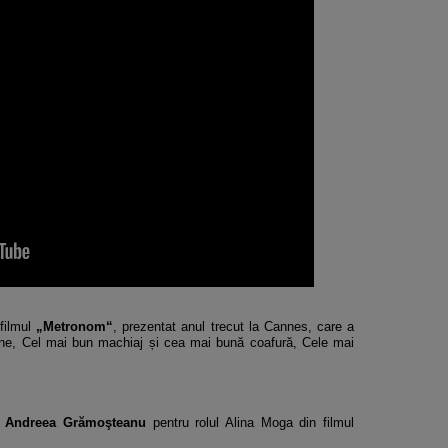
filmul
„Metronom“
, prezentat anul trecut la Cannes, care a
ine, Cel mai bun machiaj și cea mai bună coafură, Cele mai
–
Andreea Grămoşteanu
pentru rolul Alina Moga din filmul