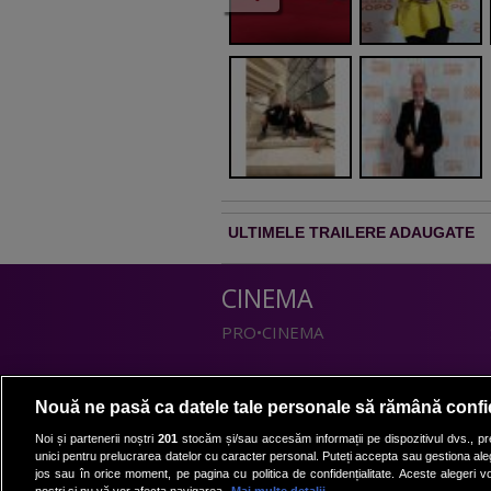
ULTIMELE TRAILERE ADAUGATE
CINEMA
PRO•CINEMA
DIVERTISMENT
Nouă ne pasă ca datele tale personale să rămână confi
PRO•TV
Noi și partenerii noștri
201
stocăm și/sau accesăm informații pe dispozitivul dvs., pre
unici pentru prelucrarea datelor cu caracter personal. Puteți accepta sau gestiona aleg
Romanii au talent
jos sau în orice moment, pe pagina cu politica de confidențialitate. Aceste alegeri vor
Vocea Romaniei