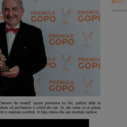
Oameni de treabă“ spune povestea lui Ilie, polițist aflat la
trebuie să ancheteze o crimă din sat. Și, din ceea ce ar putea
tr-o realitate sumbră, în fața căreia Ilie are revelații tardive.