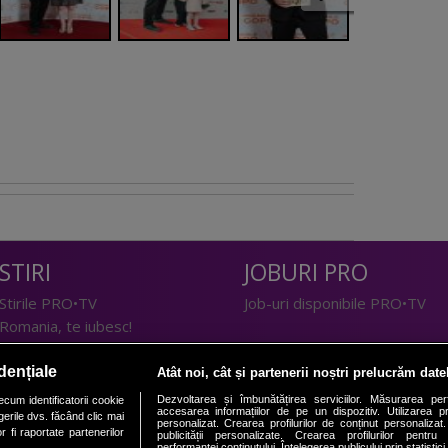
STIRI
JOBURI PRO
Stirile PRO•TV
Job-uri disponibile PRO•TV
Romania, te iubesc!
LIFESTYLE
dențiale
Atât noi, cât și partenerii noștri prelucrăm date
TEHNOLOGIE
Doctor de Bine
Dezvoltarea și îmbunătățirea serviciilor. Măsurarea per
cum identificatorii cookie
accesarea informațiilor de pe un dispozitiv. Utilizarea pro
erile dvs. făcând clic mai
I Like IT
Acasă
personalizat. Crearea profilurilor de conținut personalizat. 
 fi raportate partenerilor
publicității personalizate. Crearea profilurilor pentru
Acasă Gold
performanței conținutului. Înțelegerea publicului prin statistic