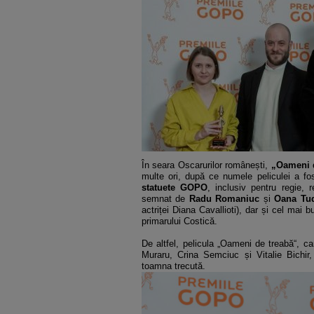
În seara Oscarurilor românești,
„Oameni 
multe ori, după ce numele peliculei a fos
statuete GOPO
, inclusiv pentru regie, 
semnat de
Radu Romaniuc
și
Oana Tu
actriței Diana Cavallioti), dar și cel mai 
primarului Costică.
De altfel, pelicula „Oameni de treabă“, ca
Muraru, Crina Semciuc și Vitalie Bichir
toamna trecută.