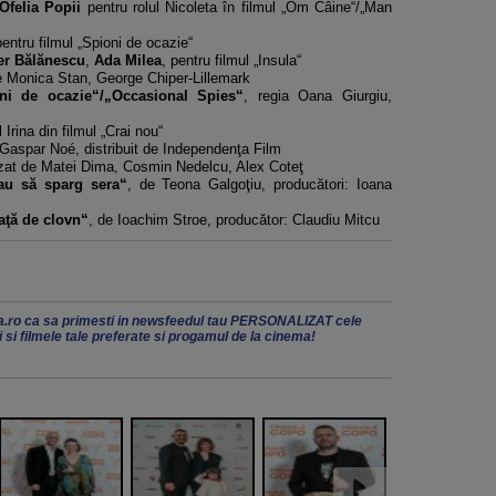
Ofelia Popii
pentru rolul Nicoleta în filmul „Om Câine“/„Man
entru filmul „Spioni de ocazie“
er Bălănescu
,
Ada Milea
, pentru filmul „Insula“
 Monica Stan, George Chiper-Lillemark
ni de ocazie
“
/„Occasional Spies
“
, regia Oana Giurgiu,
 Irina din filmul „Crai nou“
 Gaspar Noé, distribuit de Independenţa Film
izat de Matei Dima, Cosmin Nedelcu, Alex Coteţ
au să sparg sera“
, de Teona Galgoţiu, producători: Ioana
aţă de clovn“
, de Ioachim Stroe, producător: Claudiu Mitcu
.ro ca sa primesti in newsfeedul tau PERSONALIZAT cele
ii si filmele tale preferate si progamul de la cinema!