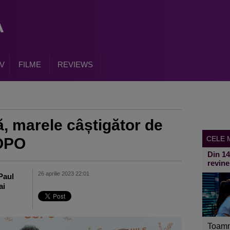
V
FILME
REVIEWS
, marele câștigător de
CELE M
GOPO
Din 1
revine
26 aprilie 2023 22:01
 Paul
ai
Toamn