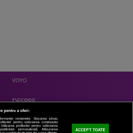
VOYO
DESPRE
Politica Confidentialitate
le pentru a oferi:
Contact
formanței reclamelor. Stocarea și/sau
filurilor pentru selectarea conținutului
Utilizarea profilurilor pentru selectarea
 publicitate personalizată. Măsurarea
ACCEPT TOATE
i sau combinații de date din surse diferite.