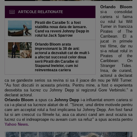
Orlando Bloom
si-a consolidat
ARTICOLE RELATIONATE
cariera si faima
cu rolul lui Will
Piratii din Caraibe 5: a fost
Turner in franciza
stabilita noua data de lansare.
Cand va reveni Johnny Depp in
Pirates of The
rolul lui Jack Sparrow
Carribean. El a
jucat in primele
Orlando Bloom arata
trei filme, dar nu
impresionant la 38 de ani:
si-a reluat rolul in
actorul a dezvaluit cat de mult l-
Pirates of the
a afectat succesul celor doua
Caribbean: On
serii Piratii din Caraibe si
Stranger Tides.
Stapanul Inelelor, cum isi
reinventeaza cariera
Insa, de curand,
actorul a declarat
ca se gandeste serios sa revina si sa il joace din nou pe Will Turner.
"Au fost discutii in aceasta privinta. Pentru mine, a fost o experienta
deosebita sa lucrez cu Johnny Depp si regizorul Gore Verbinski." a
declarat actorul.
Orlando Bloom
a spus ca
Johnny Depp
i-a influentat enorm cariera si
ca i-a placut sa lucreze alaturi de el. "Sincer, unul dintre motivele pentru
care am acceptat rolul a fost implicarea lui Johnny Depp. Am fost fanul
lui si am crescut cu filmele lui, asa ca atunci cand am avut ocazia sa
lucrez cu el indreaproape nu aveam cum sa refuz" a spus acesta pentru
Yahoo News.