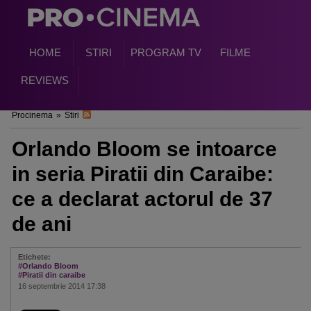
HOME
STIRI
PROGRAM TV
FILME
REVIEWS
Procinema
»
Stiri
Orlando Bloom se intoarce
in seria Piratii din Caraibe:
ce a declarat actorul de 37
de ani
Etichete:
#Orlando Bloom
#Piratii din caraibe
16 septembrie 2014 17:38