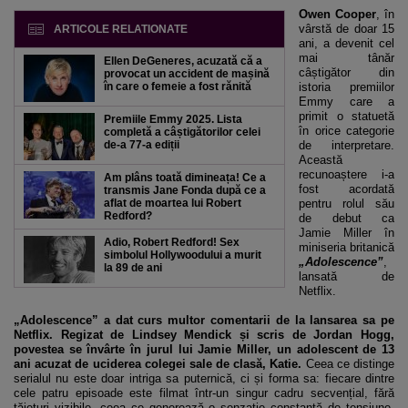
Owen Cooper
, în
vârstă de doar 15
ARTICOLE RELATIONATE
ani, a devenit cel
mai tânăr
Ellen DeGeneres, acuzat
ă că a
câștigător din
provocat un accident de mașină
în care o femeie a fost r
ănită
istoria premiilor
Emmy care a
primit o statuetă
Premiile Emmy 2025. Lista
în orice categorie
completă a câștigătorilor celei
de-a 77-a ediții
de interpretare.
Această
recunoaștere i-a
Am plâns toată dimineața! Ce a
fost acordată
transmis Jane Fonda după ce a
aflat de moartea lui Robert
pentru rolul său
Redford?
de debut ca
Jamie Miller în
Adio, Robert Redford! Sex
miniseria britanică
simbolul Hollywoodului a murit
„Adolescence”
,
la 89 de ani
lansată de
Netflix.
„Adolescence” a dat curs multor comentarii de la lansarea sa pe
Netflix. Regizat de Lindsey Mendick și scris de Jordan Hogg,
povestea se învârte în jurul lui Jamie Miller, un adolescent de 13
ani acuzat de uciderea colegei sale de clasă, Katie.
Ceea ce distinge
serialul nu este doar intriga sa puternică, ci și forma sa: fiecare dintre
cele patru episoade este filmat într-un singur cadru secvențial, fără
tăieturi vizibile, ceea ce generează o senzație constantă de tensiune,