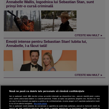
Annabelle Wallis, logodnica lui Sebastian Stan, sunt
prinși într-o cursă criminală
CITESTE MAI MULT ►
Emoții intense pentru Sebastian Stan! Iubita lui,
Annabelle, l-a făcut tată!
CITESTE MAI MULT ►
Nouă ne pasă ca datele tale personale să rămână confidențiale
Noi și partenerii noștri
201
stocăm și/sau accesăm informații pe dispozitivul dvs., precum identificatorii cookie
unici pentru prelucrarea datelor cu caracter personal. Puteți accepta sau gestiona alegerile dvs. făcând clic mai
CINEMA
jos sau în orice moment, pe pagina cu politica de confidențialitate. Aceste alegeri vor fi raportate partenerilor noștri
și nu vă vor afecta navigarea.
Mai multe detalii
Noi si partenerii nostri (retelele de socializare si agentiile de publicitate partenere, precum si furnizorii nostri de
servicii de date analitice) prelucram date pentru a permite website-ului sa functioneze, pentru a personaliza