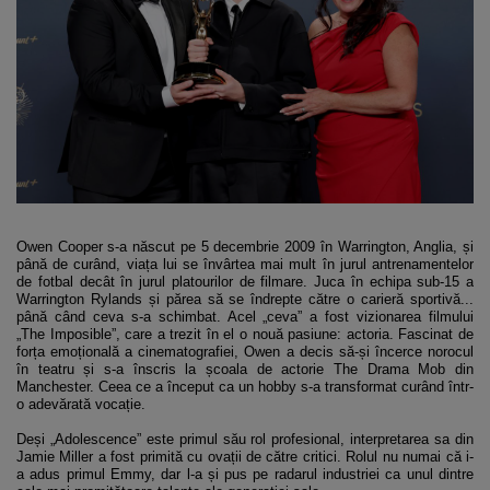
Owen Cooper s-a născut pe 5 decembrie 2009 în Warrington, Anglia, și
până de curând, viața lui se învârtea mai mult în jurul antrenamentelor
de fotbal decât în jurul platourilor de filmare. Juca în echipa sub-15 a
Warrington Rylands și părea să se îndrepte către o carieră sportivă...
până când ceva s-a schimbat. Acel „ceva” a fost vizionarea filmului
„The Imposible”, care a trezit în el o nouă pasiune: actoria. Fascinat de
forța emoțională a cinematografiei, Owen a decis să-și încerce norocul
în teatru și s-a înscris la școala de actorie The Drama Mob din
Manchester. Ceea ce a început ca un hobby s-a transformat curând într-
o adevărată vocație.
Deși „Adolescence” este primul său rol profesional, interpretarea sa din
Jamie Miller a fost primită cu ovații de către critici. Rolul nu numai că i-
a adus primul Emmy, dar l-a și pus pe radarul industriei ca unul dintre