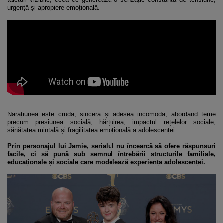
urgență și apropiere emoțională.
Narațiunea este crudă, sinceră și adesea incomodă, abordând teme
precum presiunea socială, hărțuirea, impactul rețelelor sociale,
sănătatea mintală și fragilitatea emoțională a adolescenței.
Prin personajul lui Jamie, serialul nu încearcă să ofere răspunsuri
facile, ci să pună sub semnul întrebării structurile familiale,
educaționale și sociale care modelează experiența adolescenței.