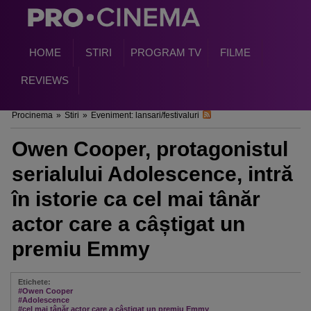
HOME
STIRI
PROGRAM TV
FILME
REVIEWS
Procinema
»
Stiri
»
Eveniment: lansari/festivaluri
Owen Cooper, protagonistul
serialului Adolescence, intră
în istorie ca cel mai tânăr
actor care a câștigat un
premiu Emmy
Etichete:
#Owen Cooper
#Adolescence
#cel mai tânăr actor care a câștigat un premiu Emmy