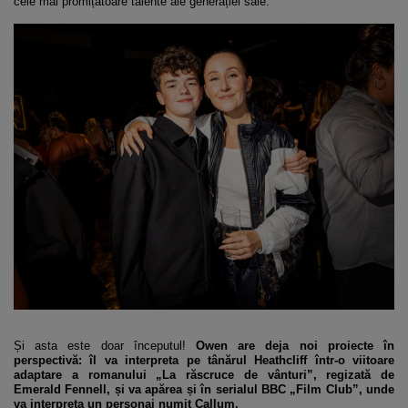
cele mai promițătoare talente ale generației sale.
Și asta este doar începutul!
Owen are deja noi proiecte în
perspectivă: îl va interpreta pe tânărul Heathcliff într-o viitoare
adaptare a romanului „La răscruce de vânturi”, regizată de
Emerald Fennell, și va apărea și în serialul BBC „Film Club”, unde
va interpreta un personaj numit Callum.