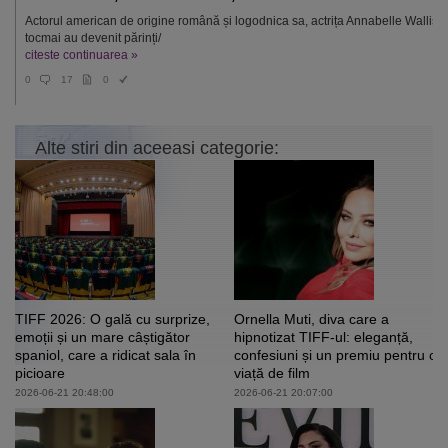
Actorul american de origine română și logodnica sa, actrița Annabelle Wallis,
tocmai au devenit părinți/
citeste continuarea »
0
17
0
Alte stiri din aceeasi categorie:
TIFF 2026: O gală cu surprize,
Ornella Muti, diva care a
emoții și un mare câștigător
hipnotizat TIFF-ul: eleganță,
spaniol, care a ridicat sala în
confesiuni și un premiu pentru o
picioare
viață de film
2026-06-21 20:48:00
2026-06-21 20:07:00