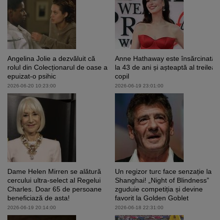
Angelina Jolie a dezvăluit că
Anne Hathaway este însărcinată
rolul din Colecționarul de oase a
la 43 de ani și așteaptă al treilea
epuizat-o psihic
copil
2026-06-20 10:23:00
2026-06-19 23:01:00
Dame Helen Mirren se alătură
Un regizor turc face senzație la
cercului ultra‑select al Regelui
Shanghai! „Night of Blindness”
Charles. Doar 65 de persoane
zguduie competiția și devine
beneficiază de asta!
favorit la Golden Goblet
2026-06-19 20:14:00
2026-06-18 22:31:00