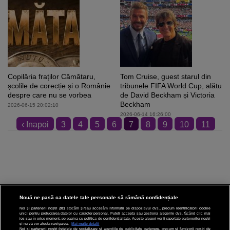
Copilăria fraților Cămătaru,
Tom Cruise, guest starul din
școlile de corecție și o Românie
tribunele FIFA World Cup, alături
despre care nu se vorbea
de David Beckham și Victoria
Beckham
2026-06-15 20:02:10
2026-06-14 16:26:00
‹ Inapoi
3
4
5
6
7
8
9
10
11
12
Inainte ›
Nouă ne pasă ca datele tale personale să rămână confidențiale
Noi și partenerii noștri
201
stocăm și/sau accesăm informații pe dispozitivul dvs., precum identificatorii cookie
unici pentru prelucrarea datelor cu caracter personal. Puteți accepta sau gestiona alegerile dvs. făcând clic mai
CINEMA
jos sau în orice moment, pe pagina cu politica de confidențialitate. Aceste alegeri vor fi raportate partenerilor noștri
și nu vă vor afecta navigarea.
Mai multe detalii
Noi si partenerii nostri (retelele de socializare si agentiile de publicitate partenere, precum si furnizorii nostri de