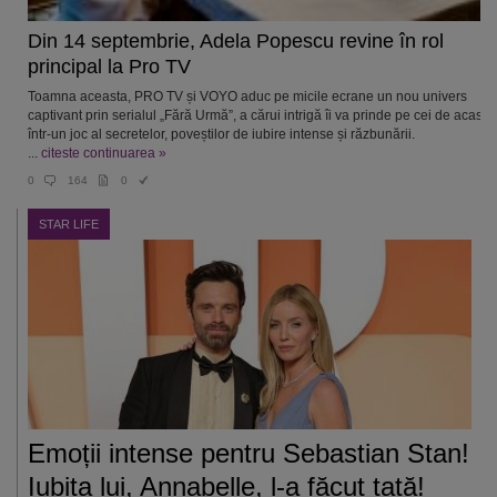
Din 14 septembrie, Adela Popescu revine în rol
principal la Pro TV
Toamna aceasta, PRO TV și VOYO aduc pe micile ecrane un nou univers
captivant prin serialul „Fără Urmă”, a cărui intrigă îi va prinde pe cei de acasă
într-un joc al secretelor, poveștilor de iubire intense și răzbunării.
...
citeste continuarea »
0
164
0
STAR LIFE
Emoții intense pentru Sebastian Stan!
Iubita lui, Annabelle, l-a făcut tată!