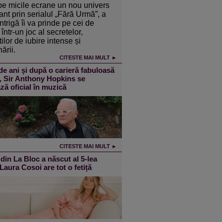
pe micile ecrane un nou univers
ant prin serialul „Fără Urmă”, a
intrigă îi va prinde pe cei de
într-un joc al secretelor,
ilor de iubire intense și
ării.
CITESTE MAI MULT ►
de ani și după o carieră fabuloasă
m, Sir Anthony Hopkins se
ză oficial în muzică
CITESTE MAI MULT ►
din La Bloc a născut al 5-lea
 Laura Cosoi are tot o fetiță