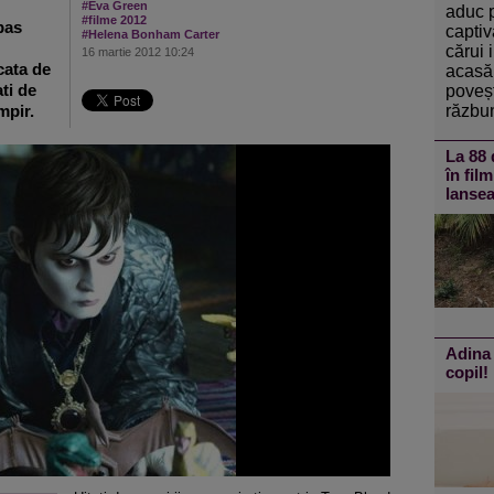
#Eva Green
aduc 
#filme 2012
bas
captiv
#Helena Bonham Carter
cărui 
16 martie 2012 10:24
cata de
acasă 
ti de
poveșt
răzbun
mpir.
La 88 
în fil
lansea
Adina 
copil!