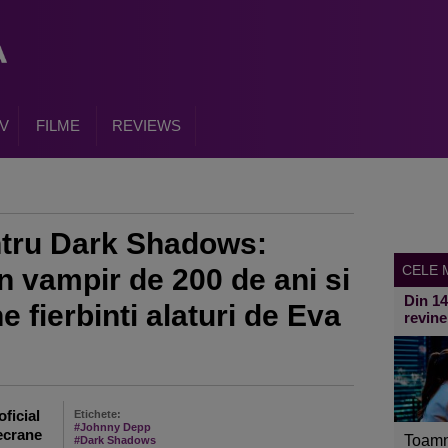
V
FILME
REVIEWS
entru Dark Shadows:
CELE M
 vampir de 200 de ani si
Din 1
e fierbinti alaturi de Eva
revine
oficial
Etichete:
#Johnny Depp
ecrane
Toamn
#Dark Shadows