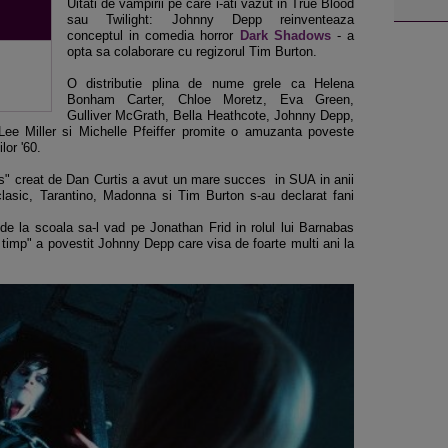
Uitati de vampirii pe care i-ati vazut in True Blood
sau Twilight: Johnny Depp reinventeaza
conceptul in comedia horror
Dark Shadows
- a
opta sa colaborare cu regizorul Tim Burton.
O distributie plina de nume grele ca Helena
Bonham Carter, Chloe Moretz, Eva Green,
Gulliver McGrath, Bella Heathcote, Johnny Depp,
Lee Miller si Michelle Pfeiffer promite o amuzanta poveste
lor '60.
s" creat de Dan Curtis a avut un mare succes in SUA in anii
clasic, Tarantino, Madonna si Tim Burton s-au declarat fani
e la scoala sa-l vad pe Jonathan Frid in rolul lui Barnabas
timp" a povestit Johnny Depp care visa de foarte multi ani la