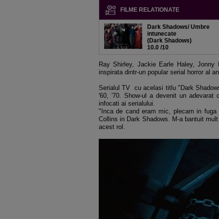
FILME RELATIONATE
Dark Shadows/ Umbre
intunecate
(Dark Shadows)
10.0
/10
Ray Shirley, Jackie Earle Haley, Jonny 
inspirata dintr-un popular serial horror al ani
Serialul TV cu acelasi titlu "Dark Shadow
'60, '70. Show-ul a devenit un adevarat 
infocati ai serialului.
"Inca de cand eram mic, plecam in fuga d
Collins in Dark Shadows. M-a bantuit mult 
acest rol.