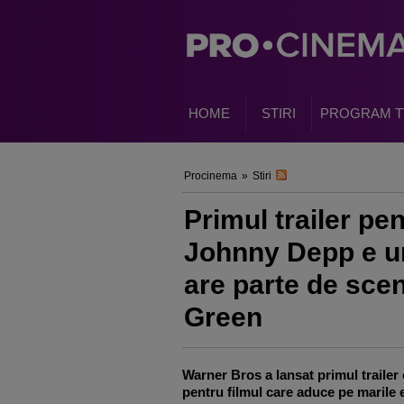
HOME
STIRI
PROGRAM T
Procinema
»
Stiri
Primul trailer p
Johnny Depp e un
are parte de scen
Green
Warner Bros a lansat primul trailer 
pentru filmul care aduce pe marile 