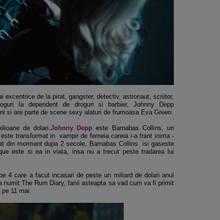
excentrice de la pirat, gangster, detectiv, astronaut, scriitor,
droguri la dependent de droguri si barbier, Johnny Depp
ani si are parte de scene sexy alaturi de frumoasa Eva Green.
lioane de dolari.
Johnny Depp
este Barnabas Collins, un
 este transformat in vampir de femeia careia i-a frant inima -
rat din mormant dupa 2 secole, Barnabas Collins isi gaseste
ue este si ea in viata, insa nu a trecut peste tradarea lui
be 4 care a facut incasari de peste un miliard de dolari anul
-a numit The Rum Diary, fanii asteapta sa vad cum va fi primit
a pe 11 mai.