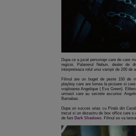
Dupa ce a jucat personaje care de care mai 
regizor, Palarierul Nebun, dealer de 
interpreteaza rolul unui vampir de 200 de 
Filmul are un buget de peste 150 de mi
playboy care are lumea la picioare si care
vrajitoarea Angelique ( Eva Green). Elibe
urmasii care au secrete ascunse. Angeliq
Barnabas.
Dupa un succes urias cu Piratii din Carai
trecut si un dezastru de box office care s
de fani
Dark Shadows
. Filmul se va lans