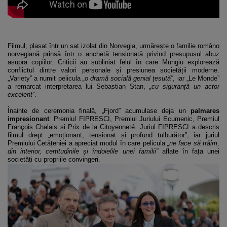
Filmul, plasat într un sat izolat din Norvegia, urmărește o familie româno
norvegiană prinsă într o anchetă tensionată privind presupusul abuz
asupra copiilor. Criticii au subliniat felul în care Mungiu explorează
conflictul dintre valori personale și presiunea societății moderne.
„Variety” a numit pelicula
„o dramă socială genial țesută”
, iar „Le Monde”
a remarcat interpretarea lui Sebastian Stan,
„cu siguranță un actor
excelent”
.
Înainte de ceremonia finală, „Fjord” acumulase deja un
palmares
impresionant
: Premiul FIPRESCI, Premiul Juriului Ecumenic, Premiul
François Chalais și Prix de la Citoyenneté. Juriul FIPRESCI a descris
filmul drept „emoționant, tensionat și profund tulburător”, iar juriul
Premiului Cetățeniei a apreciat modul în care pelicula
„ne face să trăim,
din interior, certitudinile și îndoielile unei familii”
aflate în fața unei
societăți cu propriile convingeri.