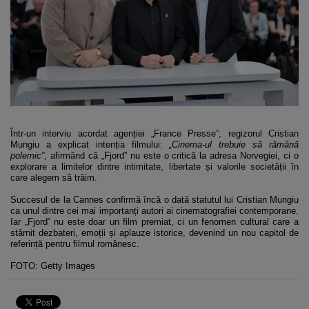
Într-un interviu acordat agenției „France Presse”, regizorul Cristian
Mungiu a explicat intenția filmului:
„Cinema-ul trebuie să rămână
polemic”
, afirmând că „Fjord” nu este o critică la adresa Norvegiei, ci o
explorare a limitelor dintre intimitate, libertate și valorile societății în
care alegem să trăim.
Succesul de la Cannes confirmă încă o dată statutul lui Cristian Mungiu
ca unul dintre cei mai importanți autori ai cinematografiei contemporane.
Iar „Fjord” nu este doar un film premiat, ci un fenomen cultural care a
stârnit dezbateri, emoții și aplauze istorice, devenind un nou capitol de
referință pentru filmul românesc.
FOTO: Getty Images