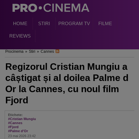
HOME
STIRI
PROGRAM TV
FILME
REVIEWS
Procinema
»
Stiri
»
Cannes
Regizorul Cristian Mungiu a
câștigat și al doilea Palme d
Or la Cannes, cu noul film
Fjord
Etichete:
#Cristian Mungiu
#Cannes
#Fjord
#Palme d’Or
23 mai 2026 23:42