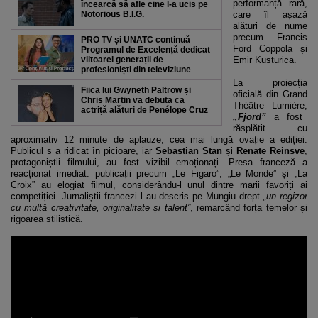
performanță rară,
încearcă să afle cine l-a ucis pe
Notorious B.I.G.
care îl așază
alături de nume
precum Francis
PRO TV și UNATC continuă
Ford Coppola și
Programul de Excelență dedicat
viitoarei generații de
Emir Kusturica.
profesioniști din televiziune
La proiecția
Fiica lui Gwyneth Paltrow și
oficială din Grand
Chris Martin va debuta ca
Théâtre Lumière,
actriță alături de Penélope Cruz
„Fjord”
a fost
răsplătit cu
aproximativ 12 minute de aplauze, cea mai lungă ovație a ediției.
Publicul s a ridicat în picioare, iar
Sebastian Stan
și
Renate Reinsve
,
protagoniștii filmului, au fost vizibil emoționați. Presa franceză a
reacționat imediat: publicații precum „Le Figaro”, „Le Monde” și „La
Croix” au elogiat filmul, considerându-l unul dintre marii favoriți ai
competiției. Jurnaliștii francezi l au descris pe Mungiu drept
„un regizor
cu multă creativitate, originalitate și talent”
, remarcând forța temelor și
rigoarea stilistică.