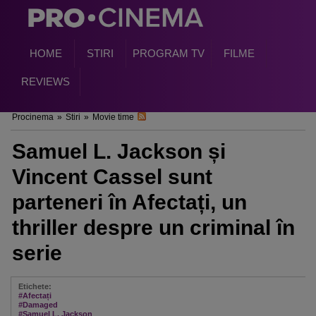
HOME
STIRI
PROGRAM TV
FILME
REVIEWS
Procinema
»
Stiri
»
Movie time
Samuel L. Jackson și
Vincent Cassel sunt
parteneri în Afectați, un
thriller despre un criminal în
serie
Etichete:
#Afectați
#Damaged
#Samuel L. Jackson