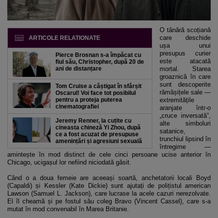
O tânără scoțiană
care deschide
ARTICOLE RELATIONATE
ușa unui
presupus curier
Pierce Brosnan s-a împăcat cu
este atacată
fiul său, Christopher, după 20 de
ani de distanțare
mortal. Starea
groaznică în care
sunt descoperite
Tom Cruise a câștigat în sfârșit
rămășițele sale —
Oscarul! Voi face tot posibilul
pentru a proteja puterea
extremitățile
cinematografiei
aranjate într-o
„cruce inversată”,
Jeremy Renner, la cuțite cu
alte simboluri
cineasta chineză Yi Zhou, după
satanice,
ce a fost acuzat de presupuse
trunchiul lipsind în
amenințări și agresiuni sexuală
întregime —
amintește în mod distinct de cele cinci persoane ucise anterior în
Chicago, ucigașul lor nefiind niciodată găsit.
Când o a doua femeie are aceeași soartă, anchetatorii locali Boyd
(Capaldi) și Kessler (Kate Dickie) sunt ajutați de polițistul american
Lawson (Samuel L. Jackson), care lucrase la acele cazuri nerezolvate.
El îl cheamă și pe fostul său coleg Bravo (Vincent Cassel), care s-a
mutat în mod convenabil în Marea Britanie.