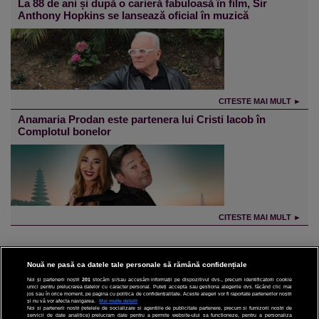
La 88 de ani și după o carieră fabuloasă în film, Sir
Anthony Hopkins se lansează oficial în muzică
CITESTE MAI MULT ►
Anamaria Prodan este partenera lui Cristi Iacob în
Complotul bonelor
CITESTE MAI MULT ►
Nouă ne pasă ca datele tale personale să rămână confidențiale
Noi și partenerii noștri
201
stocăm și/sau accesăm informații pe dispozitivul dvs., precum identificatorii cookie
unici pentru prelucrarea datelor cu caracter personal. Puteți accepta sau gestiona alegerile dvs. făcând clic mai
CINEMA
jos sau în orice moment, pe pagina cu politica de confidențialitate. Aceste alegeri vor fi raportate partenerilor noștri
și nu vă vor afecta navigarea.
Mai multe detalii
Noi si partenerii nostri (retelele de socializare si agentiile de publicitate partenere, precum si furnizorii nostri de
servicii de date analitice) prelucram date pentru a permite website-ului sa functioneze, pentru a personaliza