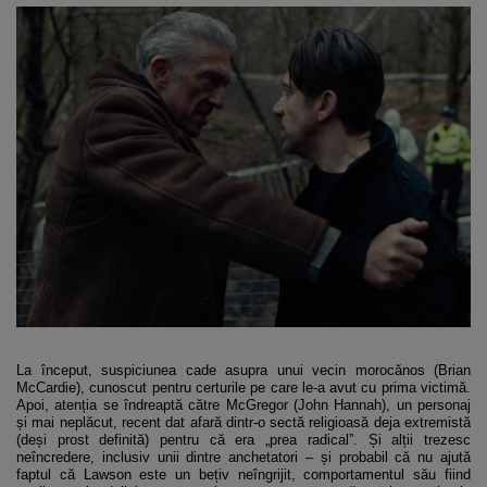
La început, suspiciunea cade asupra unui vecin morocănos (Brian
McCardie), cunoscut pentru certurile pe care le-a avut cu prima victimă.
Apoi, atenția se îndreaptă către McGregor (John Hannah), un personaj
și mai neplăcut, recent dat afară dintr-o sectă religioasă deja extremistă
(deși prost definită) pentru că era „prea radical”. Și alții trezesc
neîncredere, inclusiv unii dintre anchetatori – și probabil că nu ajută
faptul că Lawson este un bețiv neîngrijit, comportamentul său fiind