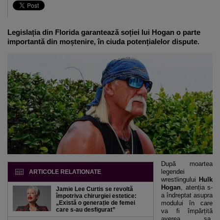
Legislația din Florida garantează soției lui Hogan o parte
importantă din moștenire, în ciuda potențialelor dispute.
După moartea
legendei
ARTICOLE RELATIONATE
wrestlingului
Hulk
Hogan
, atenția s-
Jamie Lee Curtis se revoltă
a îndreptat asupra
împotriva chirurgiei estetice:
„Există o generație de femei
modului în care
care s-au desfigurat”
va fi împărțită
averea sa,