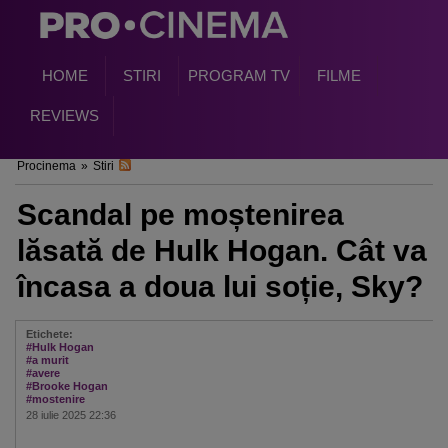
HOME
STIRI
PROGRAM TV
FILME
REVIEWS
Procinema
»
Stiri
Scandal pe moștenirea
lăsată de Hulk Hogan. Cât va
încasa a doua lui soție, Sky?
Etichete:
#Hulk Hogan
#a murit
#avere
#Brooke Hogan
#mostenire
28 iulie 2025 22:36