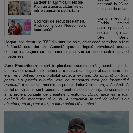
La doar 14 ani, fiica lui Nicole
estimată la 25 de
Kidman a apărut alături de ea
milioane de dolari.
într-o campanie publicitară
Conform legii din
Cod roșu de seducție! Pamela
Florida privind
Anderson și Liam Neeson sunt
cota opțională a
împreună?
soțului, soția sa,
Sky Daily
Hogan
, are dreptul la 30% din bunurile sale, chiar dacă perechea a fost
căsătorită doar doi ani. Această garanție legală prevalează asupra
oricăror instrucțiuni din testamentul său sau din documentele privind
moștenirea.
June Frederiksen
, expert în planificare succesorală și asistent juridic
la firma de avocatură Schofner, a remarcat că Hogan, al cărui nume real
era Terry Bollea, avea probabil protecții extinse. „
Ai înființat un trust
pentru a-ți proteja bunurile, așa că gestionezi totul prin intermediul
trustului”
, a declarat Frederiksen pentru RadarOnline.com, adăugând că
astfel de structuri sunt concepute pentru a ocoli instanța de succesiune
și a proteja bunurile de creanțele creditorilor.
„Chiar dacă ea a fost
exclusă din moștenire și el nu a actualizat trustul de când s-au
căsătorit, ea ar primi totuși o parte opțională a soției.”