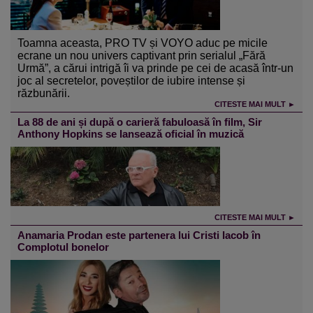
Toamna aceasta, PRO TV și VOYO aduc pe micile
ecrane un nou univers captivant prin serialul „Fără
Urmă”, a cărui intrigă îi va prinde pe cei de acasă într-un
joc al secretelor, poveștilor de iubire intense și
răzbunării.
CITESTE MAI MULT ►
La 88 de ani și după o carieră fabuloasă în film, Sir
Anthony Hopkins se lansează oficial în muzică
CITESTE MAI MULT ►
Anamaria Prodan este partenera lui Cristi Iacob în
Complotul bonelor