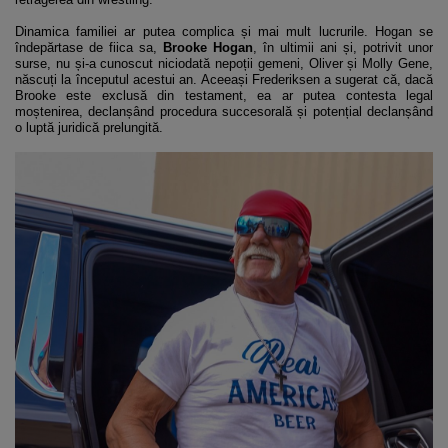
Dinamica familiei ar putea complica și mai mult lucrurile. Hogan se
îndepărtase de fiica sa,
Brooke Hogan
, în ultimii ani și, potrivit unor
surse, nu și-a cunoscut niciodată nepoții gemeni, Oliver și Molly Gene,
născuți la începutul acestui an. Aceeași Frederiksen a sugerat că, dacă
Brooke este exclusă din testament, ea ar putea contesta legal
moștenirea, declanșând procedura succesorală și potențial declanșând
o luptă juridică prelungită.