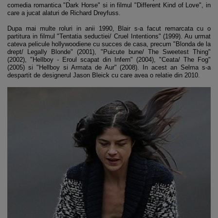
comedia romantica "Dark Horse" si in filmul "Different Kind of Love", in
care a jucat alaturi de Richard Dreyfuss.
Dupa mai multe roluri in anii 1990, Blair s-a facut remarcata cu o
partitura in filmul "Tentatia seductiei/ Cruel Intentions" (1999). Au urmat
cateva pelicule hollywoodiene cu succes de casa, precum "Blonda de la
drept/ Legally Blonde" (2001), "Puicute bune/ The Sweetest Thing"
(2002), "Hellboy - Eroul scapat din Infern" (2004), "Ceata/ The Fog"
(2005) si "Hellboy si Armata de Aur" (2008). In acest an Selma s-a
despartit de designerul Jason Bleick cu care avea o relatie din 2010.