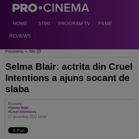
HOME
STIRI
PROGRAM TV
FILME
REVIEWS
Procinema
»
Stiri
Selma Blair: actrita din Cruel
Intentions a ajuns socant de
slaba
Etichete:
#Selma Blair
#Cruel Intentions
17 decembrie 2012 14:48