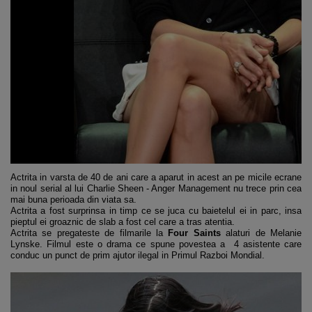
Actrita in varsta de 40 de ani care a aparut in acest an pe micile ecrane
in noul serial al lui Charlie Sheen - Anger Management nu trece prin cea
mai buna perioada din viata sa.
Actrita a fost surprinsa in timp ce se juca cu baietelul ei in parc, insa
pieptul ei groaznic de slab a fost cel care a tras atentia.
Actrita se pregateste de filmarile la
Four Saints
alaturi de Melanie
Lynske. Filmul este o drama ce spune povestea a 4 asistente care
conduc un punct de prim ajutor ilegal in Primul Razboi Mondial.