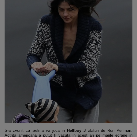
S-a zvonit ca Selma va juca in
Hellboy 3
alaturi de Ron Perlman.
Actrita americana a putut fi vazuta in acest an pe marile ecrane in