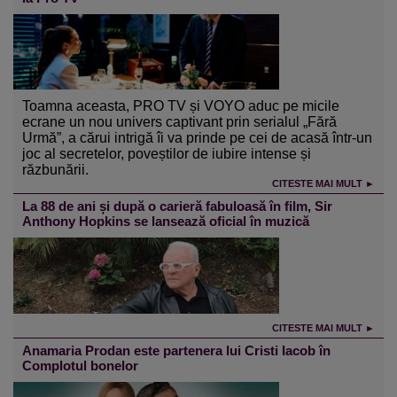
Toamna aceasta, PRO TV și VOYO aduc pe micile
ecrane un nou univers captivant prin serialul „Fără
Urmă”, a cărui intrigă îi va prinde pe cei de acasă într-un
joc al secretelor, poveștilor de iubire intense și
răzbunării.
CITESTE MAI MULT ►
La 88 de ani și după o carieră fabuloasă în film, Sir
Anthony Hopkins se lansează oficial în muzică
CITESTE MAI MULT ►
Anamaria Prodan este partenera lui Cristi Iacob în
Complotul bonelor