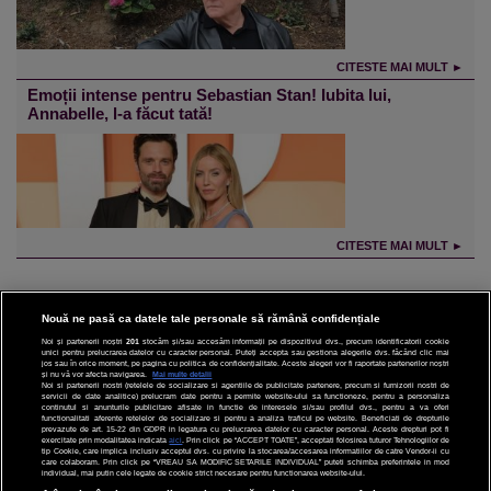
CITESTE MAI MULT ►
Emoții intense pentru Sebastian Stan! Iubita lui,
Annabelle, l-a făcut tată!
CITESTE MAI MULT ►
Nouă ne pasă ca datele tale personale să rămână confidențiale
Noi și partenerii noștri
201
stocăm și/sau accesăm informații pe dispozitivul dvs., precum identificatorii cookie
unici pentru prelucrarea datelor cu caracter personal. Puteți accepta sau gestiona alegerile dvs. făcând clic mai
CINEMA
jos sau în orice moment, pe pagina cu politica de confidențialitate. Aceste alegeri vor fi raportate partenerilor noștri
și nu vă vor afecta navigarea.
Mai multe detalii
Noi si partenerii nostri (retelele de socializare si agentiile de publicitate partenere, precum si furnizorii nostri de
servicii de date analitice) prelucram date pentru a permite website-ului sa functioneze, pentru a personaliza
DIVERTISMENT
continutul si anunturile publicitare afisate in functie de interesele si/sau profilul dvs., pentru a va oferi
functionalitati aferente retelelor de socializare si pentru a analiza traficul pe website. Beneficiati de drepturile
prevazute de art. 15-22 din GDPR in legatura cu prelucrarea datelor cu caracter personal. Aceste drepturi pot fi
STIRI
exercitate prin modalitatea indicata
aici
. Prin click pe “ACCEPT TOATE”, acceptati folosirea tuturor Tehnologiilor de
tip Cookie, care implica inclusiv acceptul dvs. cu privire la stocarea/accesarea informatiilor de catre Vendor-ii cu
care colaboram. Prin click pe “VREAU SA MODIFIC SETARILE INDIVIDUAL” puteti schimba preferintele in mod
TEHNOLOGIE
individual, mai putin cele legate de cookie strict necesare pentru functionarea website-ului.