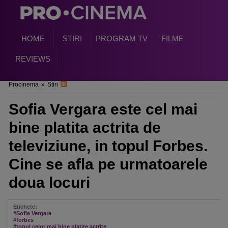
HOME
STIRI
PROGRAM TV
FILME
REVIEWS
Procinema
»
Stiri
Sofia Vergara este cel mai
bine platita actrita de
televiziune, in topul Forbes.
Cine se afla pe urmatoarele
doua locuri
Etichete:
#Sofia Vergara
#forbes
#topul celor mai bine platite actrite