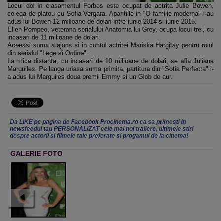
Locul doi in clasamentul Forbes este ocupat de actrita Julie Bowen,
colega de platou cu Sofia Vergara. Aparitiile in "O familie moderna" i-au
adus lui Bowen 12 milioane de dolari intre iunie 2014 si iunie 2015.
Ellen Pompeo, veterana serialului Anatomia lui Grey, ocupa locul trei, cu
incasari de 11 milioane de dolari.
Aceeasi suma a ajuns si in contul actritei Mariska Hargitay pentru rolul
din serialul "Lege si Ordine".
La mica distanta, cu incasari de 10 milioane de dolari, se afla Juliana
Marguiles. Pe langa uriasa suma primita, partitura din "Sotia Perfecta" i-
a adus lui Marguiles doua premii Emmy si un Glob de aur.
Da LIKE pe pagina de Facebook Procinema.ro ca sa primesti in
newsfeedul tau PERSONALIZAT cele mai noi trailere, ultimele stiri
despre actorii si filmele tale preferate si progamul de la cinema!
GALERIE FOTO