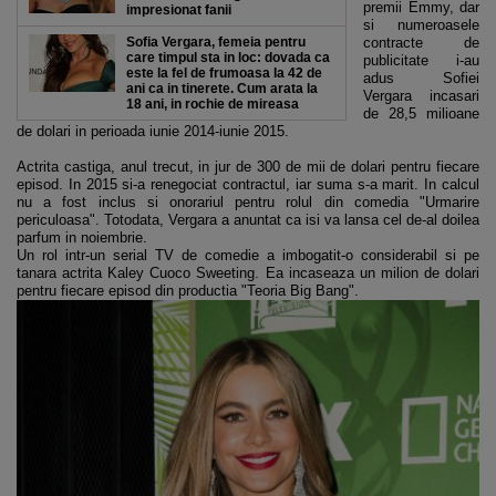
premii Emmy, dar
impresionat fanii
si numeroasele
Sofia Vergara, femeia pentru
contracte de
care timpul sta in loc: dovada ca
publicitate i-au
este la fel de frumoasa la 42 de
adus Sofiei
ani ca in tinerete. Cum arata la
Vergara incasari
18 ani, in rochie de mireasa
de 28,5 milioane
de dolari in perioada iunie 2014-iunie 2015.
Actrita castiga, anul trecut, in jur de 300 de mii de dolari pentru fiecare
episod. In 2015 si-a renegociat contractul, iar suma s-a marit. In calcul
nu a fost inclus si onorariul pentru rolul din comedia "Urmarire
periculoasa". Totodata, Vergara a anuntat ca isi va lansa cel de-al doilea
parfum in noiembrie.
Un rol intr-un serial TV de comedie a imbogatit-o considerabil si pe
tanara actrita Kaley Cuoco Sweeting. Ea incaseaza un milion de dolari
pentru fiecare episod din productia "Teoria Big Bang".