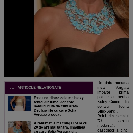
De data aceasta
insa, Vergara
ARTICOLE RELATIONATE
imparte prima
pozitie cu actrita
Este una dintre cele mai sexy
Kaley Cuoco, din
femei din lume, dar este
nemultumita de cum arata.
serialul "Teoria
Declaratiile cu care Sofia
Bing-Bang".
Vergara a socat
Rolul din serialul
"O familie
A renuntat la machiaj si pare cu
moderna",
20 de ani mai tanara. Imaginea
castigator a cinci
cu care Sofia Vergara si-a