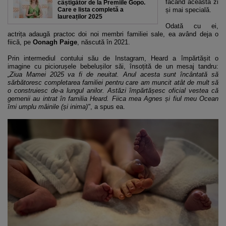
făcând această zi
câștigător de la Premiile Gopo.
Care e lista completă a
și mai specială.
laureaților 2025
Odată cu ei,
actrița adaugă practoc doi noi membri familiei sale, ea având deja o
fiică, pe
Oonagh Paige
, născută în 2021.
Prin intermediul contului său de Instagram, Heard a împărtășit o
imagine cu piciorușele bebelușilor săi, însoțită de un mesaj tandru:
„Ziua Mamei 2025 va fi de neuitat. Anul acesta sunt încântată să
sărbătoresc completarea familiei pentru care am muncit atât de mult să
o construiesc de-a lungul anilor. Astăzi împărtășesc oficial vestea că
gemenii au intrat în familia Heard. Fiica mea Agnes și fiul meu Ocean
îmi umplu mâinile (și inima)"
, a spus ea.