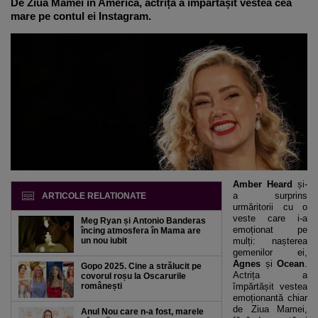
De Ziua Mamei în America, actrița a împărtășit vestea cea
mare pe contul ei Instagram.
Amber Heard
și-
a surprins
ARTICOLE RELATIONATE
urmăritorii cu o
veste care i-a
Meg Ryan și Antonio Banderas
emoționat pe
încing atmosfera în Mama are
un nou iubit
mulți: nașterea
gemenilor ei,
Agnes
și
Ocean
.
Gopo 2025. Cine a strălucit pe
Actrița a
covorul roșu la Oscarurile
românești
împărtășit vestea
emoționantă chiar
de Ziua Mamei,
Anul Nou care n-a fost, marele