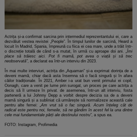
Actrița și-a confirmat sarcina prin intermediul reprezentantului ei, care a
dezvăluit vestea revistei „People”. În timpul lunilor de sarcină, Heard a
locuit în Madrid, Spania, împreună cu fiica ei cea mare, unde a trăit într-
o discreție totală de când s-a mutat, în urmă cu aproape doi ani.
„Îmi
place să trăiesc aici. Pot fi mamă, pot avea o viață și să trec
neobservată”
, a declarat ea într-un interviu din 2023.
În mai multe interviuri, actrița din „Aquaman” și-a exprimat dorința de a
deveni mamă, chiar dacă asta însemna să o facă singură și în afara
căilor tradiționale. În 2021, Amber i-a urat bun venit primului ei copil,
Oonagh, care a venit pe lume prin surogat, un proces pe care actrița a
decis să îl urmeze în privat. de asemenea, într-un alt interviu, fosta
parteneră a lui Johnny Depp a vorbit despre decizia sa de a deveni
mamă singură și a subliniat că urmărește să normalizeze această cale
pentru alte femei:
„Am vrut să o fac singură. Acum înțeleg cât de
radical este pentru noi, femeile, să ne gândim în acest fel la una dintre
cele mai fundamentale părți ale destinului nostru”
, a spus ea.
FOTO: Instagram, Profimedia