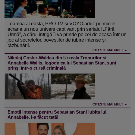
Toamna aceasta, PRO TV și VOYO aduc pe micile
ecrane un nou univers captivant prin serialul „Fără
Urmă”, a cărui intrigă îi va prinde pe cei de acasă într-un
joc al secretelor, poveștilor de iubire intense și
răzbunării.
CITESTE MAI MULT ►
Nikolaj Coster-Waldau din Urzeala Tronurilor și
Annabelle Wallis, logodnica lui Sebastian Stan, sunt
prinși într-o cursă criminală
CITESTE MAI MULT ►
Emoții intense pentru Sebastian Stan! Iubita lui,
Annabelle, l-a făcut tată!