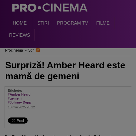
HOME
STIRI
PROGRAM TV
FILME
REVIEWS
Procinema
»
Stiri
Surpriză! Amber Heard este
mamă de gemeni
Etichete:
#Amber Heard
#gemeni
#Johnny Depp
13 mai 2025 20:22