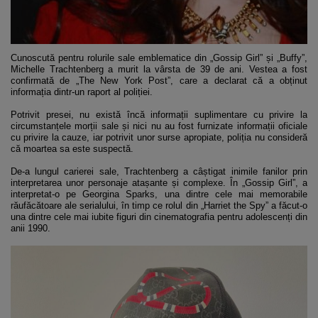
Cunoscută pentru rolurile sale emblematice din „Gossip Girl” și „Buffy”,
Michelle Trachtenberg a murit la vârsta de 39 de ani. Vestea a fost
confirmată de „The New York Post”, care a declarat că a obținut
informația dintr-un raport al poliției.
Potrivit presei, nu există încă informații suplimentare cu privire la
circumstanțele morții sale și nici nu au fost furnizate informații oficiale
cu privire la cauze, iar potrivit unor surse apropiate, poliția nu consideră
că moartea sa este suspectă.
De-a lungul carierei sale, Trachtenberg a câștigat inimile fanilor prin
interpretarea unor personaje atașante și complexe. În „Gossip Girl”, a
interpretat-o pe Georgina Sparks, una dintre cele mai memorabile
răufăcătoare ale serialului, în timp ce rolul din „Harriet the Spy” a făcut-o
una dintre cele mai iubite figuri din cinematografia pentru adolescenți din
anii 1990.