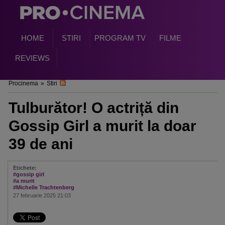
HOME
STIRI
PROGRAM TV
FILME
REVIEWS
Procinema
»
Stiri
Tulburător! O actriță din
Gossip Girl a murit la doar
39 de ani
Etichete:
#gossip girl
#a murit
#Michelle Trachtenberg
27 februarie 2025 21:03