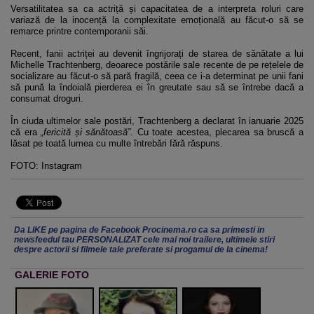
Versatilitatea sa ca actriță și capacitatea de a interpreta roluri care
variază de la inocență la complexitate emoțională au făcut-o să se
remarce printre contemporanii săi.
Recent, fanii actriței au devenit îngrijorați de starea de sănătate a lui
Michelle Trachtenberg, deoarece postările sale recente de pe rețelele de
socializare au făcut-o să pară fragilă, ceea ce i-a determinat pe unii fani
să pună la îndoială pierderea ei în greutate sau să se întrebe dacă a
consumat droguri.
În ciuda ultimelor sale postări, Trachtenberg a declarat în ianuarie 2025
că era
„fericită și sănătoasă”
. Cu toate acestea, plecarea sa bruscă a
lăsat pe toată lumea cu multe întrebări fără răspuns.
FOTO: Instagram
Da LIKE pe pagina de Facebook Procinema.ro ca sa primesti in
newsfeedul tau PERSONALIZAT cele mai noi trailere, ultimele stiri
despre actorii si filmele tale preferate si progamul de la cinema!
GALERIE FOTO