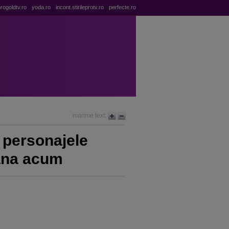
rogoldtv.ro
yoda.ro
incont.stirileprotv.ro
perfecte.ro
marime text:
 personajele
pana acum