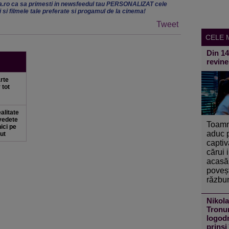
.ro ca sa primesti in newsfeedul tau PERSONALIZAT cele
ii si filmele tale preferate si progamul de la cinema!
Tweet
CELE M
Din 1
revine
rte
 tot
ealitate
 vedete
Toamn
ici pe
aduc 
ut
captiv
cărui 
acasă 
poveșt
răzbun
Nikola
Tronur
logodn
prinși