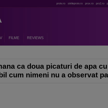
protv.ro
stirileprotv.ro
prox.ro
pro2.ro
p
V
FILME
REVIEWS
ana ca doua picaturi de apa cu
ibil cum nimeni nu a observat 