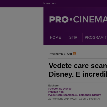
home
|
rss
HOME
STIRI
PROGRAM T
Procinema
»
Stiri
Vedete care seam
Disney. E incred
Etichete:
#personaje Disney
#Megan Fox
#vedet care seamana cu personaje Disney
22 noiembrie 2014 07:28 | pareri: 0 | voturi: 0