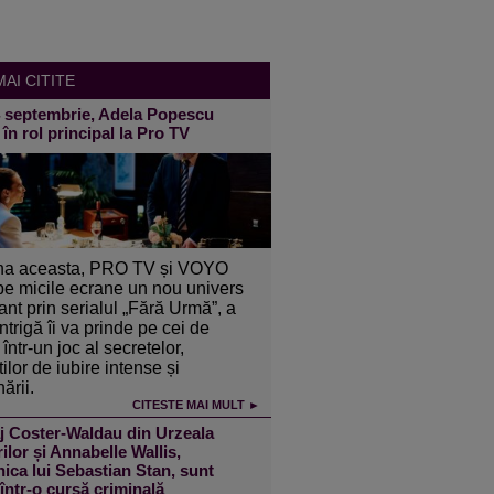
AI CITITE
4 septembrie, Adela Popescu
 în rol principal la Pro TV
a aceasta, PRO TV și VOYO
pe micile ecrane un nou univers
ant prin serialul „Fără Urmă”, a
intrigă îi va prinde pe cei de
într-un joc al secretelor,
ilor de iubire intense și
ării.
CITESTE MAI MULT ►
j Coster-Waldau din Urzeala
ilor și Annabelle Wallis,
ica lui Sebastian Stan, sunt
 într-o cursă criminală