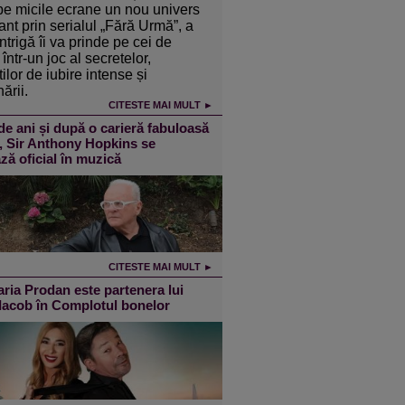
pe micile ecrane un nou univers
ant prin serialul „Fără Urmă”, a
intrigă îi va prinde pe cei de
într-un joc al secretelor,
ilor de iubire intense și
ării.
CITESTE MAI MULT ►
de ani și după o carieră fabuloasă
m, Sir Anthony Hopkins se
ză oficial în muzică
CITESTE MAI MULT ►
ia Prodan este partenera lui
 Iacob în Complotul bonelor