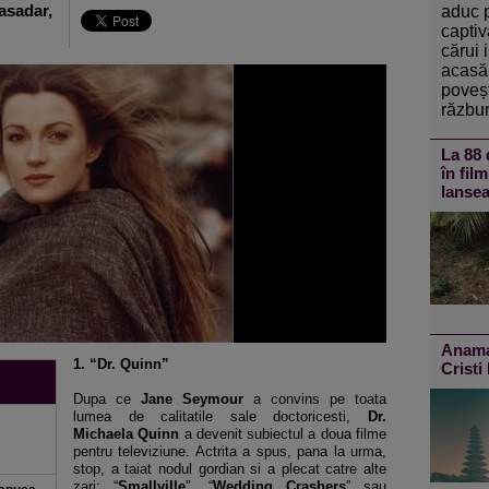
asadar,
aduc 
captiv
cărui 
acasă 
poveșt
răzbun
La 88 
în fil
lansea
Anamar
1. “Dr. Quinn”
Cristi
Dupa ce
Jane Seymour
a convins pe toata
lumea de calitatile sale doctoricesti,
Dr.
Michaela Quinn
a devenit subiectul a doua filme
pentru televiziune. Actrita a spus, pana la urma,
stop, a taiat nodul gordian si a plecat catre alte
zari: “
Smallville
”, “
Wedding Crashers
” sau