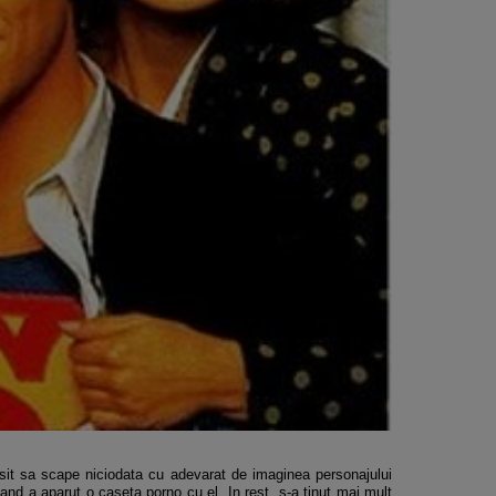
usit sa scape niciodata cu adevarat de imaginea personajului
and a aparut o caseta porno cu el. In rest, s-a tinut mai mult