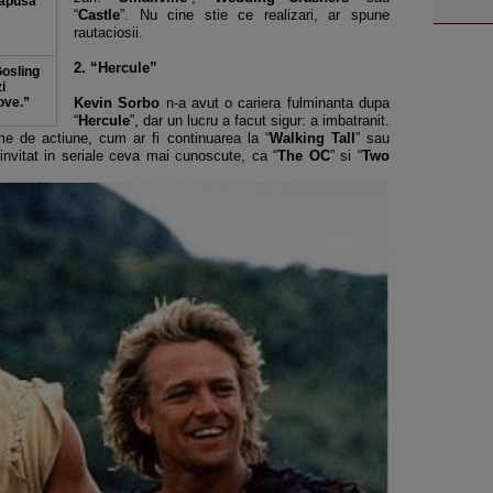
papusa
“
Castle
”. Nu cine stie ce realizari, ar spune
rautaciosii.
2. “Hercule”
Gosling
i
Love.”
Kevin Sorbo
n-a avut o cariera fulminanta dupa
“
Hercule
”, dar un lucru a facut sigur: a imbatranit.
me de actiune, cum ar fi continuarea la “
Walking Tall
” sau
 invitat in seriale ceva mai cunoscute, ca “
The OC
” si “
Two