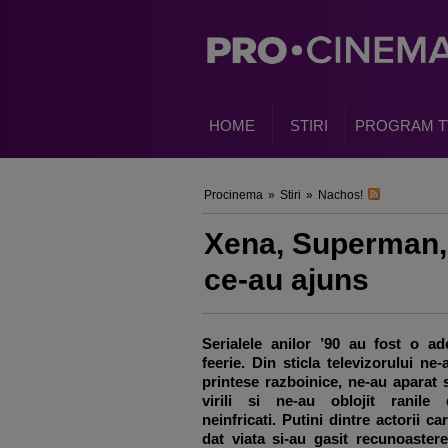
HOME
STIRI
PROGRAM T
Procinema
»
Stiri
»
Nachos!
Xena, Superman, 
ce-au ajuns
Serialele anilor ’90 au fost o ad
feerie. Din sticla televizorului ne-
printese razboinice, ne-au aparat 
virili si ne-au oblojit ranile 
neinfricati. Putini dintre actorii ca
dat viata si-au gasit recunoastere