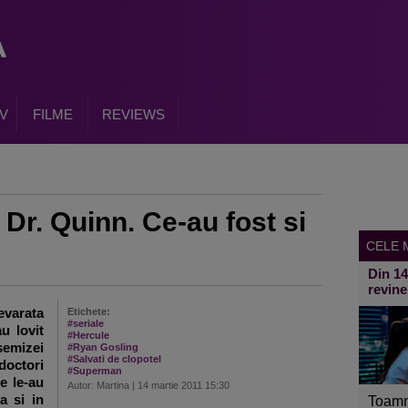
V
FILME
REVIEWS
Dr. Quinn. Ce-au fost si
CELE M
Din 1
revine
evarata
Etichete:
#seriale
au lovit
#Hercule
semizei
#Ryan Gosling
#Salvati de clopotel
doctori
#Superman
re le-au
Autor: Martina | 14 martie 2011 15:30
a si in
Toamn