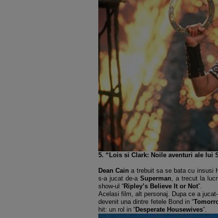
5. “Lois si Clark: Noile aventuri ale lu
Dean Cain
a trebuit sa se bata cu insusi 
s-a jucat de-a
Superman
, a trecut la luc
show-ul “
Ripley’s Believe It or Not
”.
Acelasi film, alt personaj. Dupa ce a jucat-
devenit una dintre fetele Bond in “
Tomorro
hit: un rol in “
Desperate Housewives
”.