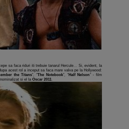
pe sa faca riduri iti trebuie tanarul Hercule… Si, evident, la
dupa acest rol a inceput sa faca mare valva pe la Hollywood:
ember the Titans
”, “
The Notebook
”, “
Half Nelson
” - film
 nominalizat si el la
Oscar 2011
.