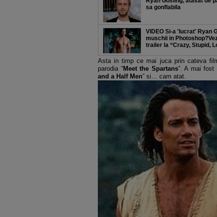
Ryan Gosling, atasat de 
sa gonflabila
VIDEO Si-a 'lucrat' Ryan 
muschii in Photoshop?Vez
trailer la “Crazy, Stupid, 
Asta in timp ce mai juca prin cateva fil
parodia “
Meet the Spartans
”. A mai fost
and a Half Men
” si… cam atat.