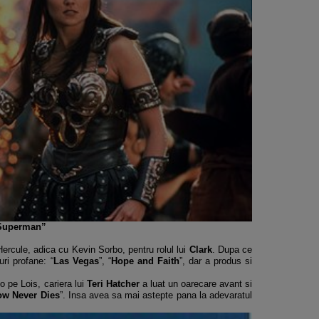
i Superman”
Hercule, adica cu Kevin Sorbo, pentru rolul lui
Clark
. Dupa ce
ruri profane: “
Las Vegas
”, “
Hope and Faith
”, dar a produs si
o pe Lois, cariera lui
Teri Hatcher
a luat un oarecare avant si
w Never Dies
”. Insa avea sa mai astepte pana la adevaratul