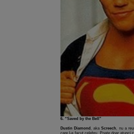
6. “Saved by the Bell”
Dustin Diamond
, aka
Screech
, nu a re
care l-a facut celebru. Poate doar atunci c