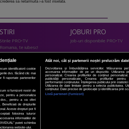
rederea sa netarmuita i-a fost inselata.
STIRI
JOBURI PRO
Stirile PRO•TV
Job-uri disponibile PRO•TV
Romania, te iubesc!
LIFESTYLE
dențiale
Atât noi, cât și partenerii noștri prelucrăm date
TEHNOLOGIE
Doctor de Bine
Dezvoltarea și îmbunătățirea serviciilor. Măsurarea per
cum identificatorii cookie
accesarea informațiilor de pe un dispozitiv. Utilizarea pro
erile dvs. făcând clic mai
I Like IT
Acasă
personalizat. Crearea profilurilor de conținut personalizat. 
 fi raportate partenerilor
publicității personalizate. Crearea profilurilor pentru
Acasă Gold
performanței conținutului. Înțelegerea publicului prin statistic
Utilizarea de date limitate pentru a selecta publicitatea. Ut
Perfecte
conținutul. Date precise de geolocație și identificarea prin sc
ecum si furnizorii nostri de
SPORT
DeBarbati
Listă parteneri (furnizori)
eze, pentru a personaliza
l dvs., pentru a va oferi
Foodstory
Sport.ro
. Beneficiati de drepturile
PRO•ARENA
al. Aceste drepturi pot fi
ptati folosirea tuturor
ECONOMIC
/accesarea informatiilor de
DIVIDUAL” puteti schimba
nctionarea website-ului.