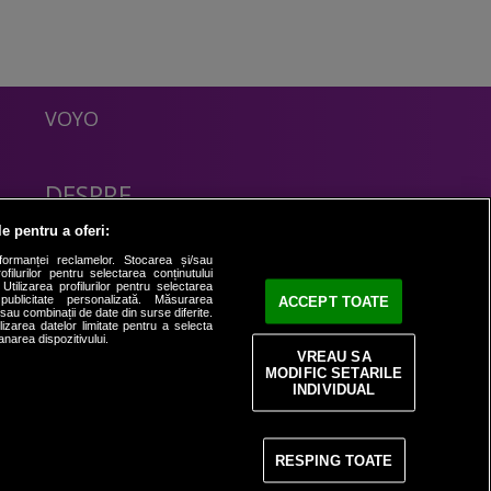
VOYO
DESPRE
Politica Confidentialitate
le pentru a oferi:
Contact
formanței reclamelor. Stocarea și/sau
filurilor pentru selectarea conținutului
Utilizarea profilurilor pentru selectarea
 publicitate personalizată. Măsurarea
ACCEPT TOATE
i sau combinații de date din surse diferite.
ilizarea datelor limitate pentru a selecta
anarea dispozitivului.
VREAU SA
MODIFIC SETARILE
INDIVIDUAL
RESPING TOATE