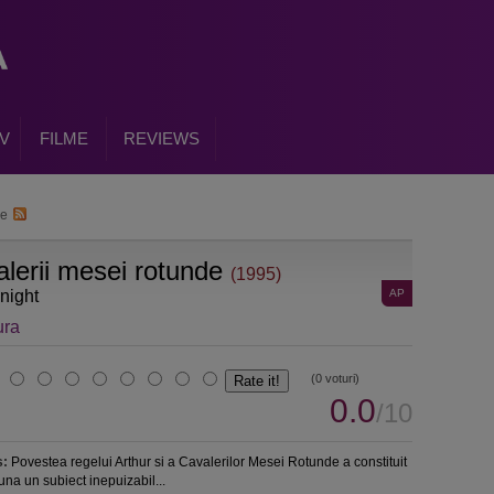
V
FILME
REVIEWS
de
lerii mesei rotunde
(1995)
Knight
AP
ura
(0 voturi)
0.0
/10
s:
Povestea regelui Arthur si a Cavalerilor Mesei Rotunde a constituit
una un subiect inepuizabil...