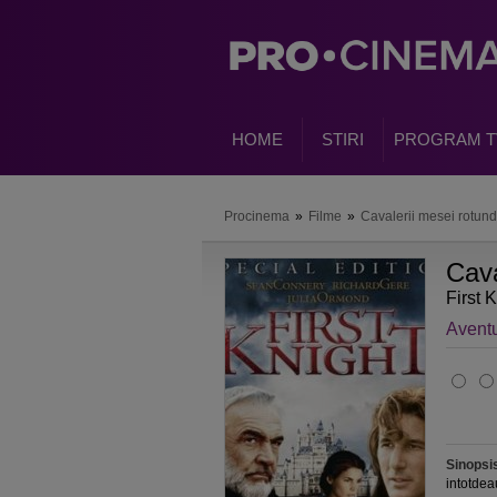
HOME
STIRI
PROGRAM T
Procinema
»
Filme
»
Cavalerii mesei rotun
Cava
First 
Avent
Sinopsi
intotdea