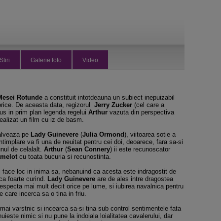
Stiri
Galerie foto
Video
 Mesei Rotunde
a constituit intotdeauna un subiect inepuizabil
storice. De aceasta data, regizorul
Jerry Zucker
(cel care a
dus in prim plan legenda regelui
Arthur
vazuta din perspectiva
 realizat un film cu iz de basm.
alveaza pe
Lady Guinevere
(
Julia Ormond
), viitoarea sotie a
intimplare va fi una de neuitat pentru cei doi, deoarece, fara sa-si
ul de celalalt.
Arthur
(
Sean Connery
) ii este recunoscator
melot
cu toata bucuria si recunostinta.
ii face loc in inima sa, nebanuind ca acesta este indragostit de
a foarte curind.
Lady Guinevere
are de ales intre dragostea
 respecta mai mult decit orice pe lume, si iubirea navalnica pentru
pe care incerca sa o tina in friu.
ei mai varstnic si incearca sa-si tina sub control sentimentele fata
ieste nimic si nu pune la indoiala loialitatea cavalerului, dar