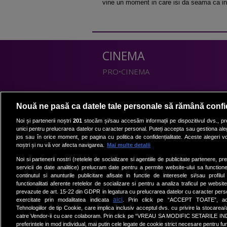
vine un moment in care isi da seama ca inc
CINEMA
PRO•CINEMA
DIVERTISMENT
Nouă ne pasă ca datele tale personale să rămână confi
PRO•TV
Noi și partenerii noștri
201
stocăm și/sau accesăm informații pe dispozitivul dvs., pre
unici pentru prelucrarea datelor cu caracter personal. Puteți accepta sau gestiona aleg
Romanii au talent
jos sau în orice moment, pe pagina cu politica de confidențialitate. Aceste alegeri vor
Vocea Romaniei
noștri și nu vă vor afecta navigarea.
Mai multe detalii
Las Fierbinti
Noi si partenerii nostri (retelele de socializare si agentiile de publicitate partenere, pr
La Maruta
servicii de date analitice) prelucram date pentru a permite website-ului sa function
continutul si anunturile publicitare afisate in functie de interesele si/sau profilu
Apropo TV
functionalitati aferente retelelor de socializare si pentru a analiza traficul pe website
prevazute de art. 15-22 din GDPR in legatura cu prelucrarea datelor cu caracter person
aici
exercitate prin modalitatea indicata
. Prin click pe “ACCEPT TOATE”, acce
Tehnologiilor de tip Cookie, care implica inclusiv acceptul dvs. cu privire la stocarea
catre Vendor-ii cu care colaboram. Prin click pe “VREAU SA MODIFIC SETARILE IN
preferintele in mod individual, mai putin cele legate de cookie strict necesare pentru fu