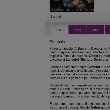
Tweet
Detalii
Actori
Pareri
Sinopsis
Povestea regelui
Arthur
si a
Cavalerilor
pentru regizorii interesati de subiectele i
regizat si filmul de succes “
Ghost
”) a rea
cavalerului
Lancelot
(
Richard Gere
) si a
Lancelot
calatoreste spre
Camelot
si o s
regelui, din mainile unor ticalosi. Aceasta 
dea seama se indragostesc fara scapare un
cavalerului si-l primeste pe
Lancelot
in
Ca
Regele Arthur il indrageste pe Lancelot si 
femeia cu care urmeaza sa se casatoreasc
pentru regele Arthur, pe care-l iubeste si-l
cavalerul
Lancelot
, o iubire inexplicabila 
Ea isi doreste sa-i poata fi loiala sotului 
de curajosul cavaler. Regele
Arthur
nu banu