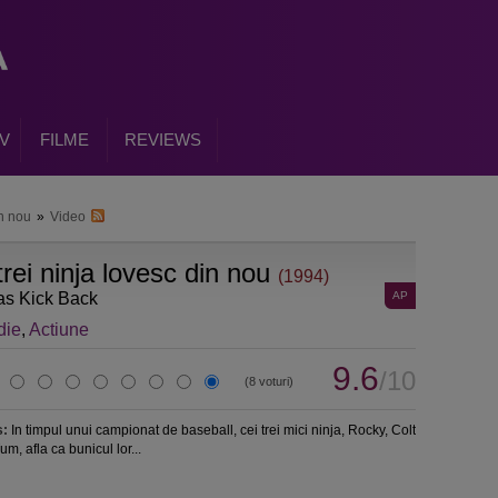
V
FILME
REVIEWS
in nou
»
Video
trei ninja lovesc din nou
(1994)
as Kick Back
AP
die
,
Actiune
9.6
/10
(8 voturi)
s:
In timpul unui campionat de baseball, cei trei mici ninja, Rocky, Colt
m, afla ca bunicul lor...