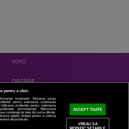
VOYO
DESPRE
Politica Confidentialitate
le pentru a oferi:
Contact
formanței reclamelor. Stocarea și/sau
filurilor pentru selectarea conținutului
Utilizarea profilurilor pentru selectarea
 publicitate personalizată. Măsurarea
ACCEPT TOATE
i sau combinații de date din surse diferite.
ilizarea datelor limitate pentru a selecta
anarea dispozitivului.
VREAU SA
MODIFIC SETARILE