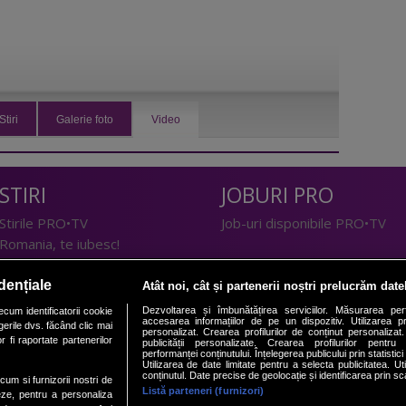
Stiri
Galerie foto
Video
STIRI
JOBURI PRO
Stirile PRO•TV
Job-uri disponibile PRO•TV
Romania, te iubesc!
LIFESTYLE
dențiale
Atât noi, cât și partenerii noștri prelucrăm date
TEHNOLOGIE
Doctor de Bine
Dezvoltarea și îmbunătățirea serviciilor. Măsurarea per
cum identificatorii cookie
accesarea informațiilor de pe un dispozitiv. Utilizarea pro
erile dvs. făcând clic mai
I Like IT
Acasă
personalizat. Crearea profilurilor de conținut personalizat. 
 fi raportate partenerilor
publicității personalizate. Crearea profilurilor pentru
Acasă Gold
performanței conținutului. Înțelegerea publicului prin statistic
Utilizarea de date limitate pentru a selecta publicitatea. Ut
Perfecte
conținutul. Date precise de geolocație și identificarea prin sc
ecum si furnizorii nostri de
SPORT
DeBarbati
Listă parteneri (furnizori)
eze, pentru a personaliza