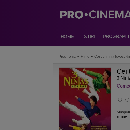
HOME
STIRI
PROGRAM T
Procinema
»
Filme
»
Cei trei ninja lovesc d
Cei 
3 Ninj
Come
Sinopsi
si Tum Tu