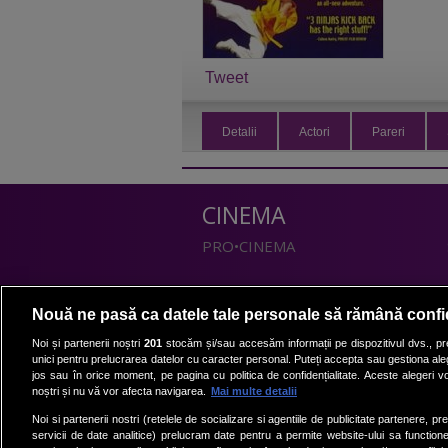
Tweet
Detalii
Actori
Pareri
CINEMA
PRO•CINEMA
DIVERTISMENT
Nouă ne pasă ca datele tale personale să rămână confi
PRO•TV
Noi și partenerii noștri
201
stocăm și/sau accesăm informații pe dispozitivul dvs., pre
unici pentru prelucrarea datelor cu caracter personal. Puteți accepta sau gestiona aleg
Romanii au talent
jos sau în orice moment, pe pagina cu politica de confidențialitate. Aceste alegeri vor
Vocea Romaniei
noștri și nu vă vor afecta navigarea.
Mai multe detalii
Las Fierbinti
Noi si partenerii nostri (retelele de socializare si agentiile de publicitate partenere, pr
La Maruta
servicii de date analitice) prelucram date pentru a permite website-ului sa function