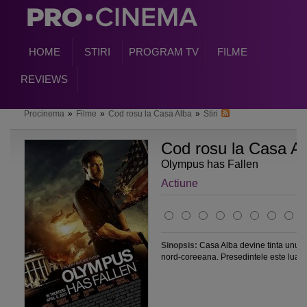
HOME
STIRI
PROGRAM TV
FILME
REVIEWS
Procinema
»
Filme
»
Cod rosu la Casa Alba
»
Stiri
Cod rosu la Casa A
Olympus has Fallen
Actiune
Sinopsis:
Casa Alba devine tinta unui a
nord-coreeana. Presedintele este luat..