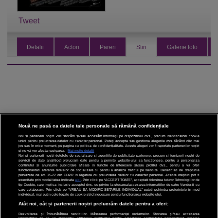
Tweet
Detalii
Actori
Pareri
Stiri
Galerie foto
Nouă ne pasă ca datele tale personale să rămână confidențiale
Noi și partenerii noștri
201
stocăm și/sau accesăm informații pe dispozitivul dvs., precum identificatorii cookie
unici pentru prelucrarea datelor cu caracter personal. Puteți accepta sau gestiona alegerile dvs. făcând clic mai
CINEMA
jos sau în orice moment, pe pagina cu politica de confidențialitate. Aceste alegeri vor fi raportate partenerilor noștri
și nu vă vor afecta navigarea.
Mai multe detalii
Noi si partenerii nostri (retelele de socializare si agentiile de publicitate partenere, precum si furnizorii nostri de
servicii de date analitice) prelucram date pentru a permite website-ului sa functioneze, pentru a personaliza
DIVERTISMENT
continutul si anunturile publicitare afisate in functie de interesele si/sau profilul dvs., pentru a va oferi
functionalitati aferente retelelor de socializare si pentru a analiza traficul pe website. Beneficiati de drepturile
prevazute de art. 15-22 din GDPR in legatura cu prelucrarea datelor cu caracter personal. Aceste drepturi pot fi
STIRI
exercitate prin modalitatea indicata
aici
. Prin click pe “ACCEPT TOATE”, acceptati folosirea tuturor Tehnologiilor de
tip Cookie, care implica inclusiv acceptul dvs. cu privire la stocarea/accesarea informatiilor de catre Vendor-ii cu
care colaboram. Prin click pe “VREAU SA MODIFIC SETARILE INDIVIDUAL” puteti schimba preferintele in mod
TEHNOLOGIE
individual, mai putin cele legate de cookie strict necesare pentru functionarea website-ului.
Atât noi, cât și partenerii noștri prelucrăm datele pentru a oferi:
SPORT
Dezvoltarea și îmbunătățirea serviciilor. Măsurarea performanței reclamelor. Stocarea și/sau accesarea