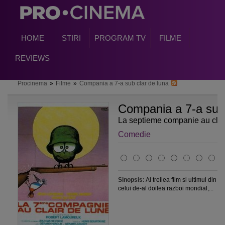
HOME
STIRI
PROGRAM TV
FILME
REVIEWS
Procinema
»
Filme
»
Compania a 7-a sub clar de luna
Compania a 7-a sub
La septieme companie au clai
Comedie
Sinopsis:
Al treilea film si ultimul din 
celui de-al doilea razboi mondial,...