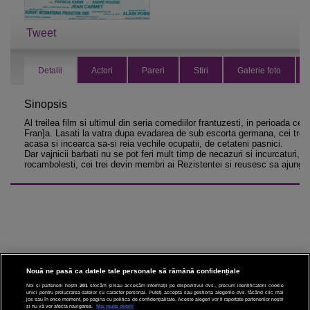
Tweet
Detalii
Actori
Pareri
Stiri
Galerie foto
Sinopsis
Al treilea film si ultimul din seria comediilor frantuzesti, in perioada cel
Fran]a. Lasati la vatra dupa evadarea de sub escorta germana, cei trei e
acasa si incearca sa-si reia vechile ocupatii, de cetateni pasnici.
Dar vajnicii barbati nu se pot feri mult timp de necazuri si incurcaturi, 
rocambolesti, cei trei devin membri ai Rezistentei si reusesc sa ajunga 
Nouă ne pasă ca datele tale personale să rămână confidențiale
Noi și partenerii noștri
201
stocăm și/sau accesăm informații pe dispozitivul dvs., precum identificatorii cookie
unici pentru prelucrarea datelor cu caracter personal. Puteți accepta sau gestiona alegerile dvs. făcând clic mai
CINEMA
jos sau în orice moment, pe pagina cu politica de confidențialitate. Aceste alegeri vor fi raportate partenerilor noștri
și nu vă vor afecta navigarea.
Mai multe detalii