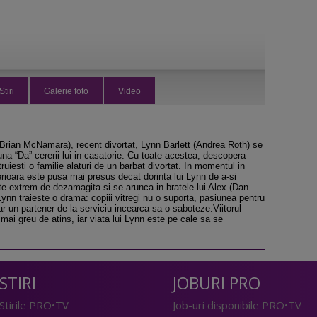
Stiri
Galerie foto
Video
(Brian McNamara), recent divortat, Lynn Barlett (Andrea Roth) se
na “Da” cererii lui in casatorie. Cu toate acestea, descopera
uiesti o familie alaturi de un barbat divortat. In momentul in
terioara este pusa mai presus decat dorinta lui Lynn de a-si
ste extrem de dezamagita si se arunca in bratele lui Alex (Dan
Lynn traieste o drama: copiii vitregi nu o suporta, pasiunea pentru
ar un partener de la serviciu incearca sa o saboteze.Viitorul
 mai greu de atins, iar viata lui Lynn este pe cale sa se
STIRI
JOBURI PRO
Stirile PRO•TV
Job-uri disponibile PRO•TV