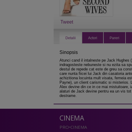
Tweet
Detalii
Actori
Pareri
Sinopsis
Atunci cand il intalneste pe Jack Hughes 
indragosteste nebuneste si nu ezita sa spu
destul de repede cat este de greu sa constr
care nunta fiicei lui Jack din casatoria an
achizitiona locuinta mult visata, femeia e
Payne), un client carismatic si misterios. 
Alex devine din ce in ce mai mistuitoare, i
alaturi de Jack devine pentru ea un vis tot
destrame.
CINEMA
PRO•CINEMA