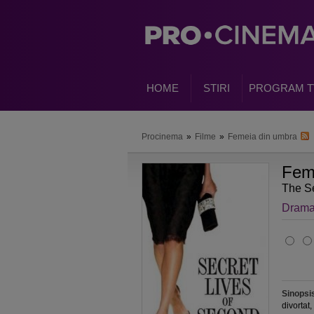
HOME
STIRI
PROGRAM T
Procinema
»
Filme
»
Femeia din umbra
Fem
The Se
Dram
Sinopsi
divortat