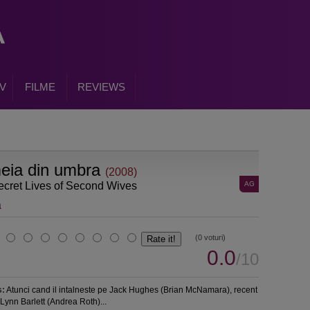
V
FILME
REVIEWS
eia din umbra
(2008)
cret Lives of Second Wives
AG
a
(0 voturi)
0.0
/10
s:
Atunci cand il intalneste pe Jack Hughes (Brian McNamara), recent
, Lynn Barlett (Andrea Roth)...