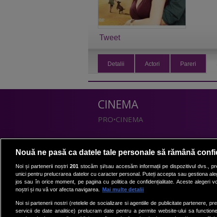
Tweet
Detalii
Actori
Pareri
CINEMA
PRO•CINEMA
DIVERTISMENT
Nouă ne pasă ca datele tale personale să rămână confi
PRO•TV
Noi și partenerii noștri
201
stocăm și/sau accesăm informații pe dispozitivul dvs., pre
unici pentru prelucrarea datelor cu caracter personal. Puteți accepta sau gestiona aleg
Romanii au talent
jos sau în orice moment, pe pagina cu politica de confidențialitate. Aceste alegeri vor
Vocea Romaniei
noștri și nu vă vor afecta navigarea.
Mai multe detalii
Las Fierbinti
Noi si partenerii nostri (retelele de socializare si agentiile de publicitate partenere, pr
La Maruta
servicii de date analitice) prelucram date pentru a permite website-ului sa function