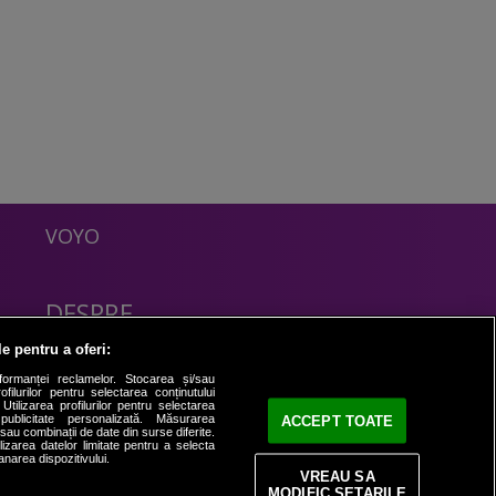
VOYO
DESPRE
Politica Confidentialitate
le pentru a oferi:
Contact
formanței reclamelor. Stocarea și/sau
filurilor pentru selectarea conținutului
Utilizarea profilurilor pentru selectarea
 publicitate personalizată. Măsurarea
ACCEPT TOATE
i sau combinații de date din surse diferite.
ilizarea datelor limitate pentru a selecta
anarea dispozitivului.
VREAU SA
MODIFIC SETARILE