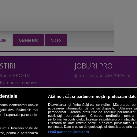
Stiri
Galerie foto
Video
STIRI
JOBURI PRO
Stirile PRO•TV
Job-uri disponibile PRO•TV
Romania, te iubesc!
LIFESTYLE
dențiale
Atât noi, cât și partenerii noștri prelucrăm date
TEHNOLOGIE
Doctor de Bine
Dezvoltarea și îmbunătățirea serviciilor. Măsurarea per
cum identificatorii cookie
accesarea informațiilor de pe un dispozitiv. Utilizarea pro
erile dvs. făcând clic mai
I Like IT
Acasă
personalizat. Crearea profilurilor de conținut personalizat. 
 fi raportate partenerilor
publicității personalizate. Crearea profilurilor pentru
Acasă Gold
performanței conținutului. Înțelegerea publicului prin statistic
Utilizarea de date limitate pentru a selecta publicitatea. Ut
Perfecte
conținutul. Date precise de geolocație și identificarea prin sc
ecum si furnizorii nostri de
SPORT
DeBarbati
Listă parteneri (furnizori)
eze, pentru a personaliza