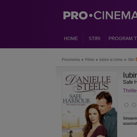
HOME
STIRI
PROGRAM T
Procinema
»
Filme
»
Iubire si crima
»
Stiri
Iubi
Safe 
Thrille
Sinopsi
asasinat