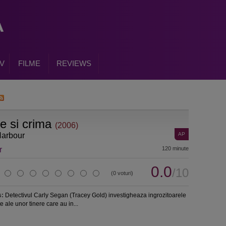
V
FILME
REVIEWS
re si crima
(2006)
Harbour
AP
r
120 minute
0.0
/10
(0 voturi)
s:
Detectivul Carly Segan (Tracey Gold) investigheaza ingrozitoarele
e ale unor tinere care au in...